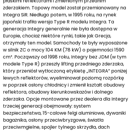
płaskimi reflektorami i zmienionym przednim
zderzakiem. Topowy model został przemianowany na
Integra SiR. Niedługo potem, w 1995 roku, na rynek
japoński trafiła wersja Type R modelu Integra. Ta
generacja Integry generalnie nie była dostępna w
Europie, chociaż niektóre rynki, takie jak Grecja,
otrzymały ten model. Samochody te były wyposażone
w silnik ZC o mocy 104 KM (78 kW) o pojemności 1590
cm³. Począwszy od 1998 roku, Integry bez JDM (w tym
modele Type R) przeszły lifting przedniego zderzaka,
który przeniósł wytłoczoną etykietę „INTEGRA” poniżej
lewych reflektorów, wyeliminował poziomą rozpórkę
w poprzek osłony chłodnicy i zmienił kształt obudowy
reflektora, obudowy kierunkowskazów i dolnego
zderzaka. Opcje montowane przez dealera dla Integry
trzeciej generacji obejmowały: system
bezpieczeństwa, 15-calowe felgi aluminiowe, dywaniki
bagażnika, osłony przeciwbryzgowe, światła
przeciwmgielne, spojler tylnego skrzydła, dach