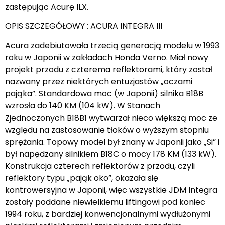
zastępując Acurę ILX.
OPIS SZCZEGÓŁOWY : ACURA INTEGRA III
Acura zadebiutowała trzecią generacją modelu w 1993
roku w Japonii w zakładach Honda Verno. Miał nowy
projekt przodu z czterema reflektorami, który został
nazwany przez niektórych entuzjastów „oczami
pająka”. Standardowa moc (w Japonii) silnika B18B
wzrosła do 140 KM (104 kW). W Stanach
Zjednoczonych B18B1 wytwarzał nieco większą moc ze
względu na zastosowanie tłoków o wyższym stopniu
sprężania. Topowy model był znany w Japonii jako „Si” i
był napędzany silnikiem B18C o mocy 178 KM (133 kW).
Konstrukcja czterech reflektorów z przodu, czyli
reflektory typu „pająk oko”, okazała się
kontrowersyjna w Japonii, więc wszystkie JDM Integra
zostały poddane niewielkiemu liftingowi pod koniec
1994 roku, z bardziej konwencjonalnymi wydłużonymi