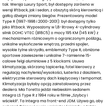
tak. Wersja Luxury Sport, był dostępny zarówno w
wersji liftback, jak i sedan, z obszytą skórą kierownicą i
gałką dźwigni zmiany biegów. Prezentowany model
Type R (1997-1998 i 2000-2001): był dostępny tylko
jako liftback. Wyposażony w 1,8-litrowy 4-cylindrowy
silnik DOHC VTEC (B18C5) o mocy 195 KM (145 kW) z
mechanizmem różnicowym o ograniczonym poślizgu,
unikalne wykończenie wnętrza, przedni spojler,
wysokie tylne skrzydło, emblematy Type R, obniżone
sportowe zawieszenie i unikalne 7-ramienne 15-
calowe felgi aluminiowe z 5 klockami. Usuwa
klimatyzację, skórzaną tapicerkę, fotel kierowcy z
regulacją nachylenia/wysokości, lusterka z daszkiem,
elektrycznie sterowany dach księżycowy i tempomat.
Klimatyzacja byłaby opcją zainstalowaną przez
dealera. Mia Toretto jeździ niebieskim sedanem
Integra LS Type R z 1994 roku w filmie „Szybcy i
wściekli”. Ta Integra ma front-end JDM. Używa go, aby