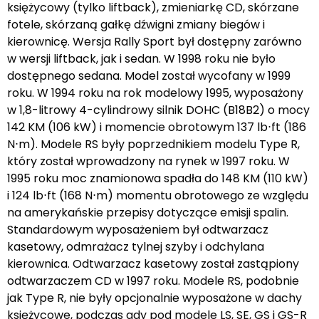
księżycowy (tylko liftback), zmieniarkę CD, skórzane
fotele, skórzaną gałkę dźwigni zmiany biegów i
kierownicę. Wersja Rally Sport był dostępny zarówno
w wersji liftback, jak i sedan. W 1998 roku nie było
dostępnego sedana. Model został wycofany w 1999
roku. W 1994 roku na rok modelowy 1995, wyposażony
w 1,8-litrowy 4-cylindrowy silnik DOHC (B18B2) o mocy
142 KM (106 kW) i momencie obrotowym 137 lb⋅ft (186
N⋅m). Modele RS były poprzednikiem modelu Type R,
który został wprowadzony na rynek w 1997 roku. W
1995 roku moc znamionowa spadła do 148 KM (110 kW)
i 124 lb⋅ft (168 N⋅m) momentu obrotowego ze względu
na amerykańskie przepisy dotyczące emisji spalin.
Standardowym wyposażeniem był odtwarzacz
kasetowy, odmrażacz tylnej szyby i odchylana
kierownica. Odtwarzacz kasetowy został zastąpiony
odtwarzaczem CD w 1997 roku. Modele RS, podobnie
jak Type R, nie były opcjonalnie wyposażone w dachy
księżycowe, podczas gdy pod modele LS, SE, GS i GS-R