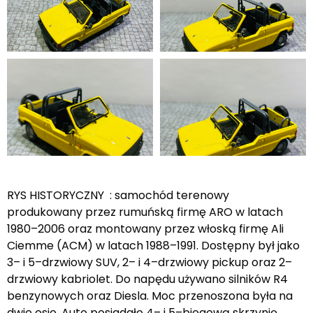
RYS HISTORYCZNY : samochód terenowy
produkowany przez rumuńską firmę ARO w latach
1980–2006 oraz montowany przez włoską firmę Ali
Ciemme (ACM) w latach 1988–1991. Dostępny był jako
3– i 5–drzwiowy SUV, 2– i 4–drzwiowy pickup oraz 2–
drzwiowy kabriolet. Do napędu używano silników R4
benzynowych oraz Diesla. Moc przenoszona była na
dwie osie. Auto posiadało 4– i 5–biegową skrzynię