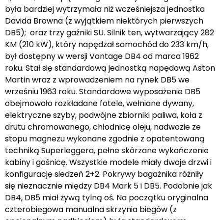
była bardziej wytrzymała niż wcześniejsza jednostka
Davida Browna (z wyjątkiem niektórych pierwszych
DB5); oraz trzy gaźniki SU. Silnik ten, wytwarzający 282
KM (210 kW), który napędzał samochód do 233 km/h,
był dostępny w wersji Vantage DB4 od marca 1962
roku. Stał się standardową jednostką napędową Aston
Martin wraz z wprowadzeniem na rynek DB5 we
wrześniu 1963 roku. Standardowe wyposażenie DB5
obejmowało rozkładane fotele, wełniane dywany,
elektryczne szyby, podwójne zbiorniki paliwa, koła z
drutu chromowanego, chłodnicę oleju, nadwozie ze
stopu magnezu wykonane zgodnie z opatentowaną
techniką Superleggera, pełne skórzane wykończenie
kabiny i gaśnicę. Wszystkie modele miały dwoje drzwi i
konfigurację siedzeń 2+2. Pokrywy bagażnika różniły
się nieznacznie między DB4 Mark 5 i DB5. Podobnie jak
DB4, DB5 miał żywą tylną oś. Na początku oryginalna
czterobiegowa manualna skrzynia biegów (z