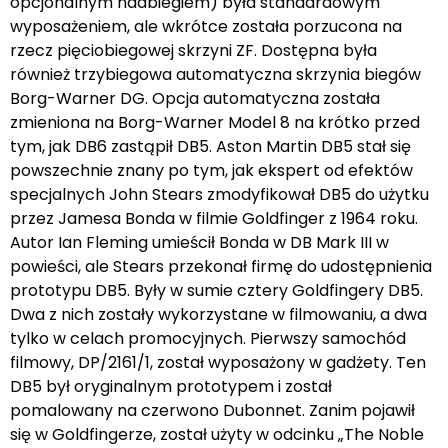
opcjonalnym nadbiegiem) była standardowym
wyposażeniem, ale wkrótce została porzucona na
rzecz pięciobiegowej skrzyni ZF. Dostępna była
również trzybiegowa automatyczna skrzynia biegów
Borg-Warner DG. Opcja automatyczna została
zmieniona na Borg-Warner Model 8 na krótko przed
tym, jak DB6 zastąpił DB5. Aston Martin DB5 stał się
powszechnie znany po tym, jak ekspert od efektów
specjalnych John Stears zmodyfikował DB5 do użytku
przez Jamesa Bonda w filmie Goldfinger z 1964 roku.
Autor Ian Fleming umieścił Bonda w DB Mark III w
powieści, ale Stears przekonał firmę do udostępnienia
prototypu DB5. Były w sumie cztery Goldfingery DB5.
Dwa z nich zostały wykorzystane w filmowaniu, a dwa
tylko w celach promocyjnych. Pierwszy samochód
filmowy, DP/2161/1, został wyposażony w gadżety. Ten
DB5 był oryginalnym prototypem i został
pomalowany na czerwono Dubonnet. Zanim pojawił
się w Goldfingerze, został użyty w odcinku „The Noble