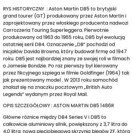
RYS HISTORYCZNY : Aston Martin DB5 to brytyjski
grand tourer (GT) produkowany przez Aston Martin i
zaprojektowany przez włoskiego producenta nadwozi
Carrozzeria Touring Superleggera. Pierwotnie
produkowany od 1963 do 1965 roku, DB5 był ewolucją
ostatniej serii DB4. Oznaczenie „DB” pochodzi od
inicjałów Davida Browna, który budował firmę od 1947
roku. DB5 jest najbardziej znany ze swojej roli w filmach
o Jamesie Bondzie. Po raz pierwszy był kierowany
przez fikcyjnego szpiega w filmie Goldfinger (1964) tak
jak prezentowany model . W 2013 roku samochód
znalazł się na znaczku pocztowym „British Auto
Legends” wydanym przez Royal Mail.
OPIS SZCZEGÓŁOWY : ASTON MARTIN DB5 1486R
Główne różnice między DB4 Series V i DB5 to
całkowicie aluminiowy silnik, powiększony z 3,7 litra do
4,0 litra; nowa pięciobiegowa skrzynia biegów ZF, która