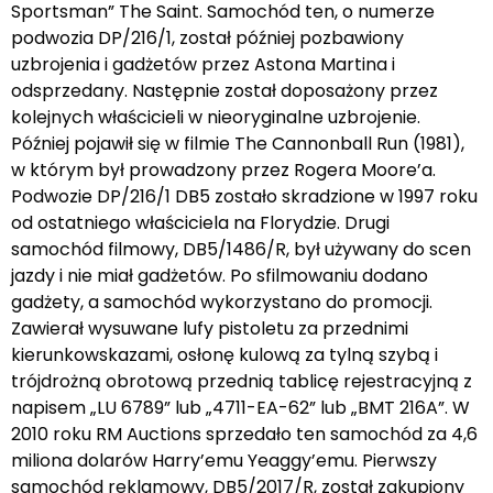
Sportsman” The Saint. Samochód ten, o numerze
podwozia DP/216/1, został później pozbawiony
uzbrojenia i gadżetów przez Astona Martina i
odsprzedany. Następnie został doposażony przez
kolejnych właścicieli w nieoryginalne uzbrojenie.
Później pojawił się w filmie The Cannonball Run (1981),
w którym był prowadzony przez Rogera Moore’a.
Podwozie DP/216/1 DB5 zostało skradzione w 1997 roku
od ostatniego właściciela na Florydzie. Drugi
samochód filmowy, DB5/1486/R, był używany do scen
jazdy i nie miał gadżetów. Po sfilmowaniu dodano
gadżety, a samochód wykorzystano do promocji.
Zawierał wysuwane lufy pistoletu za przednimi
kierunkowskazami, osłonę kulową za tylną szybą i
trójdrożną obrotową przednią tablicę rejestracyjną z
napisem „LU 6789” lub „4711-EA-62” lub „BMT 216A”. W
2010 roku RM Auctions sprzedało ten samochód za 4,6
miliona dolarów Harry’emu Yeaggy’emu. Pierwszy
samochód reklamowy, DB5/2017/R, został zakupiony