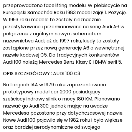
przeprowadzono facelifting modelu. W plebiscycie na
Europejski Samochód Roku 1983 model zajął 1. Pozycję.
W 1993 roku modele te zostały nieznacznie
przestylizowane i przemianowane na serię Audi A6 w
połączeniu z ogólnym nowym schematem
nazewnictwa Audi, aż do 1997 roku, kiedy to zostały
zastąpione przez nową generację A6 o wewnętrznej
nazwie kodowej C5. Do tradycyjnych konkurentów
Audi 100 należą Mercedes Benz Klasy E i BMW serii 5.
OPIS SZCZEGÓŁOWY : AUDI 100 C3
Na targach IAA w 1979 roku zaprezentowano
prototypowy model car 2000 posiadający
sześciocylindrowy silnik o mocy 180 KM. Planowano
nazwać go Audi 300, jednak mając na uwadze
Mercedesa pozostano przy dotychczasowej nazwie.
Nowe Audi 100 pojawiło się w 1982 roku i było większe
oraz bardziej aerodynamiczne od swojego