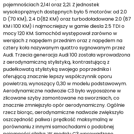
pojemnościach 2,14l oraz 2,2l. Z jednostek
wysokoprężnych dostępnych było 5 motorów: od 2.0
D (70 KM), 2.4 D(82 KM) oraz turbodoładowane 2.0 (87
KM i 100 KM) i najmocniejszy w gamie diesla 2.5 TDI o
mocy 120 KM. Samochód występował zarówno w
wersjach z napędem przednim oraz z napędem na
cztery koła nazywanym quattro sygnowanym przez
Audi. Trzecia generacja Audi 100 została wprowadzona
z aerodynamiczną stylistyką, kontrastującą z
pudełkowatą stylistyką swojego poprzednika i
oferującą znacznie lepszy współczynnik oporu
powietrza, wynoszący 0,30 w modelu podstawowym.
Aerodynamiczne nadwozie C3 było wyposażone w
zlicowane szyby zamontowane na sworzniach, co
znacznie zmniejszyło opór aerodynamiczny. Ogólnie
rzecz biorąc, aerodynamiczne nadwozie zwiększyło
oszczędność paliwa i prędkość maksymalną w
porównaniu z innymi samochodami o podobnej
pojemności silnika. W modelu C3 wprowadzono