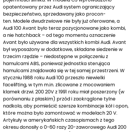
opatentowany przez Audi system ograniczający
bezpieczeństwo, sprzedawany jako procon-
ten. Modele dwudrzwiowe nie były już oferowane, a
Audi 100 Avant było teraz pozycjonowane jako kombi,
a nie hatchback – od tego momentu oznaczenie
Avant było używane dla wszystkich kombi Audi. Avant
był wyposażony w dodatkowe, składane siedzenie w
trzecim rzędzie – niedostępne w połączeniu z
hamulcami ABS, ponieważ jednostka sterująca
hamulcami znajdowała się w tej samej przestrzeni. W
styczniu 1988 roku Audi 100 przeszło niewielki
facelifting, w tym m.in. zlicowane z mocowaniem
klamek drzwi. 200 20V z 1991 roku miał poszerzony (w
porównaniu z płaskim) przód i zaokrąglone tylne
nadkola, aby pomieścić szersze kombinacje kół i opon,
które można było zamontować w modelach 20 V.
Artykuły w amerykańskich czasopismach z tego
okresu donosiły o 0-60 razy 20-zaworowego Audi 200