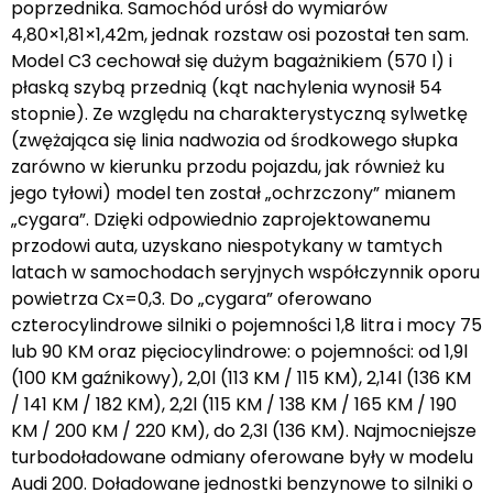
poprzednika. Samochód urósł do wymiarów
4,80×1,81×1,42m, jednak rozstaw osi pozostał ten sam.
Model C3 cechował się dużym bagażnikiem (570 l) i
płaską szybą przednią (kąt nachylenia wynosił 54
stopnie). Ze względu na charakterystyczną sylwetkę
(zwężająca się linia nadwozia od środkowego słupka
zarówno w kierunku przodu pojazdu, jak również ku
jego tyłowi) model ten został „ochrzczony” mianem
„cygara”. Dzięki odpowiednio zaprojektowanemu
przodowi auta, uzyskano niespotykany w tamtych
latach w samochodach seryjnych współczynnik oporu
powietrza Cx=0,3. Do „cygara” oferowano
czterocylindrowe silniki o pojemności 1,8 litra i mocy 75
lub 90 KM oraz pięciocylindrowe: o pojemności: od 1,9l
(100 KM gaźnikowy), 2,0l (113 KM / 115 KM), 2,14l (136 KM
/ 141 KM / 182 KM), 2,2l (115 KM / 138 KM / 165 KM / 190
KM / 200 KM / 220 KM), do 2,3l (136 KM). Najmocniejsze
turbodoładowane odmiany oferowane były w modelu
Audi 200. Doładowane jednostki benzynowe to silniki o