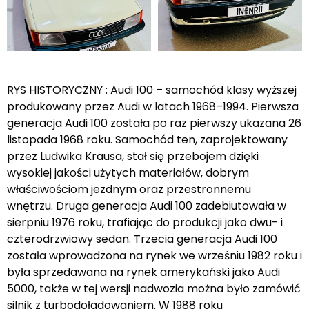
RYS HISTORYCZNY : Audi 100 – samochód klasy wyższej
produkowany przez Audi w latach 1968–1994. Pierwsza
generacja Audi 100 została po raz pierwszy ukazana 26
listopada 1968 roku. Samochód ten, zaprojektowany
przez Ludwika Krausa, stał się przebojem dzięki
wysokiej jakości użytych materiałów, dobrym
właściwościom jezdnym oraz przestronnemu
wnętrzu. Druga generacja Audi 100 zadebiutowała w
sierpniu 1976 roku, trafiając do produkcji jako dwu- i
czterodrzwiowy sedan. Trzecia generacja Audi 100
została wprowadzona na rynek we wrześniu 1982 roku i
była sprzedawana na rynek amerykański jako Audi
5000, także w tej wersji nadwozia można było zamówić
silnik z turbodoładowaniem. W 1988 roku