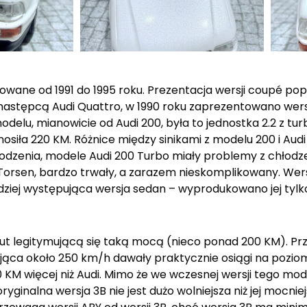
kowane od 1991 do 1995 roku. Prezentacja wersji coupé po
d następcą Audi Quattro, w 1990 roku zaprezentowano we
delu, mianowicie od Audi 200, była to jednostka 2.2 z t
iła 220 KM. Różnice między sinikami z modelu 200 i Audi
łodzenia, modele Audi 200 Turbo miały problemy z chłodz
 Torsen, bardzo trwały, a zarazem nieskomplikowany. We
dziej występująca wersja sedan – wyprodukowano jej tyl
 aut legitymującą się taką mocą (nieco ponad 200 KM). Prz
ąca około 250 km/h dawały praktycznie osiągi na pozio
KM więcej niż Audi. Mimo że we wczesnej wersji tego mo
 oryginalna wersja 3B nie jest dużo wolniejsza niż jej mocni