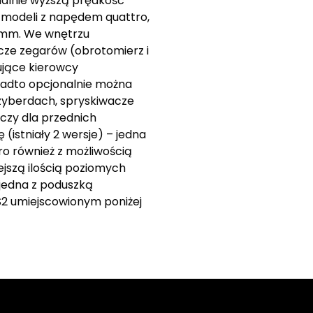
malnie wyższą prędkość
h modeli z napędem quattro,
5 mm. We wnętrzu
rcze zegarów (obrotomierz i
ujące kierowcy
onadto opcjonalnie można
zyberdach, spryskiwacze
czy dla przednich
(istniały 2 wersje) – jedna
ro również z możliwością
iejszą ilością poziomych
jedna z poduszką
S2 umiejscowionym poniżej