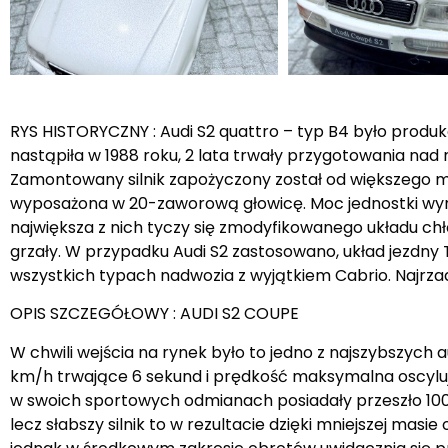
RYS HISTORYCZNY : Audi S2 quattro – typ B4 było produ
nastąpiła w 1988 roku, 2 lata trwały przygotowania na
Zamontowany silnik zapożyczony został od większego mo
wyposażona w 20-zaworową głowicę. Moc jednostki wynos
największa z nich tyczy się zmodyfikowanego układu ch
grzały. W przypadku Audi S2 zastosowano, układ jezdny
wszystkich typach nadwozia z wyjątkiem Cabrio. Najrza
OPIS SZCZEGÓŁOWY : AUDI S2 COUPE
W chwili wejścia na rynek było to jedno z najszybszych
km/h trwające 6 sekund i prędkość maksymalna oscyluj
w swoich sportowych odmianach posiadały przeszło 100 
lecz słabszy silnik to w rezultacie dzięki mniejszej masie