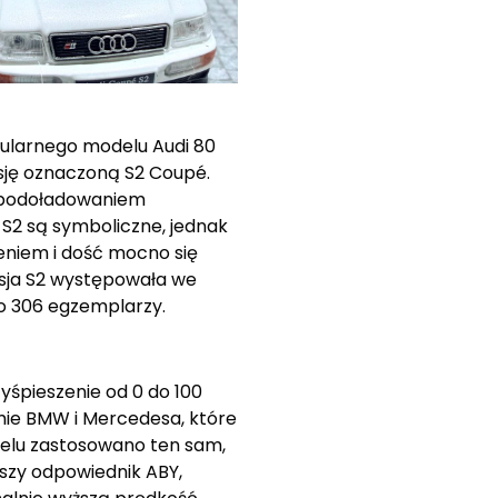
pularnego modelu Audi 80
rsję oznaczoną S2 Coupé.
urbodoładowaniem
 S2 są symboliczne, jednak
eniem i dość mocno się
rsja S2 występowała we
ko 306 egzemplarzy.
yśpieszenie od 0 do 100
mie BMW i Mercedesa, które
delu zastosowano ten sam,
ejszy odpowiednik ABY,