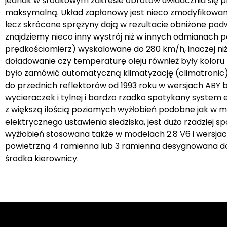
jednak w środkowym zakresie obrotów uwidacznia się pr
maksymalną. Układ zapłonowy jest nieco zmodyfikowany.
lecz skrócone sprężyny dają w rezultacie obniżone pod
znajdziemy nieco inny wystrój niż w innych odmianach p
prędkościomierz) wyskalowane do 280 km/h, inaczej niż
doładowanie czy temperaturę oleju również były koloru
było zamówić automatyczną klimatyzację (climatronic)
do przednich reflektorów od 1993 roku w wersjach ABY 
wycieraczek i tylnej i bardzo rzadko spotykany system e
z większą ilością poziomych wyżłobień podobne jak w m
elektrycznego ustawienia siedziska, jest dużo rzadziej sp
wyżłobień stosowana także w modelach 2.8 V6 i wersja
powietrzną 4 ramienna lub 3 ramienna desygnowana do 
środka kierownicy.