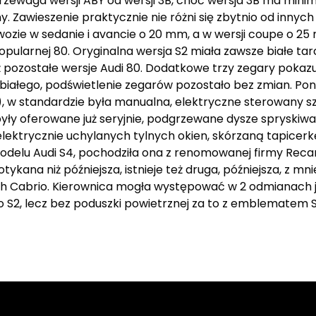
zewaga wersji ABY od wersji 3B, choć wersja 3B ma mini
 Zawieszenie praktycznie nie różni się zbytnio od innyc
wozie w sedanie i avancie o 20 mm, a w wersji coupe o 2
opularnej 80. Oryginalna wersja S2 miała zawsze białe ta
 pozostałe wersje Audi 80. Dodatkowe trzy zegary pokaz
 białego, podświetlenie zegarów pozostało bez zmian. P
, w standardzie była manualna, elektryczne sterowany s
były oferowane już seryjnie, podgrzewane dysze spryskiwa
lektrycznie uchylanych tylnych okien, skórzaną tapicerkę 
odelu Audi S4, pochodziła ona z renomowanej firmy Reca
otykana niż późniejsza, istnieje też druga, późniejsza, z mn
ch Cabrio. Kierownica mogła występować w 2 odmianach 
S2, lecz bez poduszki powietrznej za to z emblematem 