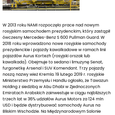
W 2013 roku NAMI rozpoczęło prace nad nowym
rosyjskim samochodem prezydenckim, który zastąpił
ówczesny Mercedes-Benz S 600 Pullman Guard. W
2018 roku wprowadzono nowe rosyjskie samochody
prezydenckie i pojazdy kawalkadowe w ramach linii
pojazdów Aurus Kortezh (rosyjski orszak lub
kawalkada). Obejmuje to sedana i limuzynę Senat,
furgonetkę Arsenal i SUV Komendant. Trzy pojazdy
noszą nazwy wież Kremla. 19 lutego 2019 r. rosyjskie
Ministerstwo Przemysłu i Handlu ogłosiło, że Tawazun
Holding z siedzibą w Abu Dhabi w Zjednoczonych
Emiratach Arabskich zainwestuje w ciągu najbliższych
trzech lat w 36% udziałów Aurus Motors za 124 mln
USD i będzie dystrybuować samochody Aurus na
Bliskim Wschodzie. Na Międzynarodowym Salonie