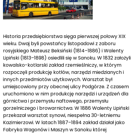
Historia przedsiębiorstwa sięga pierwszej połowy XIX wieku. Dwaj byli powstańcy listopadowi z zaboru rosyjskiego Mateusz Beksiński (1814–1886) i Walenty Lipiński (1813–1898) osiedlili się w Sanoku. W 1832 założyli kowalsko-kotlarski zakład rzemieślniczy, w którym rozpoczęli produkcję kotłów, narzędzi miedzianych i innych przedmiotów użytkowych. Warsztat był umiejscowiony przy obecnej ulicy Podgórze. Z czasem uruchomiono w nim produkcję narzędzi i urządzeń dla górnictwa i przemysłu naftowego, przemysłu gorzelniczego i browarnictwa. W 1886 Walenty Lipiński przekazał warsztat synowi, niespełna 30-letniemu Kazimierzowi. W latach 1887–1894 zakład działał jako Fabryka Wagonów i Maszyn w Sanoku której właścicielem był Kazimierz Lipiński . W 1894 dotychczasowe przedsiębiorstwo zostało przekształcone w spółkę akcyjną Pierwsze Galicyjskie Towarzystwo Akcyjne Budowy Wagonów i Maszyn. Na czele fabryki nadal stał Kazimierz Lipiński, jednak założyciel zakładu nie miał już decydującego wpływu na kierowanie fabryką. W latach 1894–1897 wybudowano nowe hale fabryczne i ruszyła w nich produkcja wagonów kolejowych towarowych i osobowych, a także tramwajów. Jeszcze przed końcem XIX wieku spółka stała się czołowym i jednym z największych producentów pojazdów szynowych w Monarchii Austro-Węgierskiej. W kolejnych latach kontynuowano produkcję maszyn i osprzętu dla przemysłu naftowego, spirytusowego i browarnictwa. Produkowano również m.in. maszyny i kotły parowe, cysterny, żurawie, pogłębiarki, walce drogowe, stalowe łodzie ratunkowe, stalowe konstrukcje mostów oraz wyroby odlewnicze. W fabryce zostały wykonane przęsła i stalowe użebrowanie do budowy hali dworca kolejowego we Lwowie, otwartego 26 marca 1904. Ponadto fabryka współdziałała przy wykonaniu Pasażu Mikolascha i urządzeń maszynowych Teatru we Lwowie. W 1904 rozpoczęto produkcję sikawki strażackiej, którą później dla celów handlowych nazwano Sanocką sikawką Nr 23 (na przełomie lat 1904–1915 wyprodukowano 677 egzemplarzy w wersji dwu- i czterokołowej). Fabryka wyprodukowała wozy tramwajowe dla Tarnowa. Od 1912 produkowano tramwaje elektryczne Sanok SN1. W 1913 spółka akcyjna „Zieleniewski” wykupiła Fabrykę Maszyn księcia Lubomirskiego we Lwowie, doszło do fuzji z Pierwszym Galicyjskim Towarzystwem Akcyjnym Budowy Wagonów i Maszyn w Sanoku. Formalnie doszło do fuzji obu zakładów, podpisanej 30 października 1913. Podczas wojny fabryka została poważnie zniszczona. Po inwazji w 1915 wojska rosyjskie zniszczyły oraz wywiozły część wyposażenia fabryki. Produkcję wznowiono w 1920 – wówczas rząd polski zamówił osiem tysięcy wagonów towarowych i dwa tysiące osobowych w terminie 10 lat. W latach międzywojennych przedsiębiorstwo odbudowano i podjęto produkcję wagonów kolejowych dla PKP w ramach wieloletniego kontraktu. Powstawały wówczas również tramwaje Sanok SN1 i Sanok SN2. W latach 1926–1928 na importowanych z Włoch podwoziach ciężarówki Lancia Pentaiota zbudowano pierwsze 15 autobusów. Mając w zamiarze odciążenie kosztów i uzyskanie większych korzyści nastąpiła dalsza koncentracja kapitałowa, przez połączenie spółki Ludwika Zielenewskiego z przedsiębiorstwem W. Fitzner i K. Gamper, przez co fabryka stała się częścią składową Zjednoczenia Maszyn, Kotłów i Wagonów L. Zieleniewski – Fitzner-Gamper Spółka Akcyjna. W 1929 rozpoczął się wielki kryzys w Polsce, a jego lata spowodowały olbrzymi spadek poziomu produkcji z powodu małych zamówień z PKP. W latach 1930–1934 produkcja gwałtownie spadła, a nawet była wstrzymywana. Po przetrwaniu kryzysu, w 1934 fabryka przyjęła zlecenie na wykonanie wagonów dla dyrekcji PKP w Warszawie. Przed 1939 produkowany był zróżnicowany tabor kolejowy, tramwaje, od 1938 kuchnie polowe (wyprodukowane kilkaset), od 1939 przyczepy ewakuacyjne czołgów (kilka sztuk). W połowie lat 30. uruchomiono produkcję osobowych wagonów motorowych, a ponadto pojawiło się zamówienie na pojazdy wojskowe, w tym czołgi, lecz ich realizację przerwała II wojna światowa. Łącznie w okresie II Rzeczypospolitej zakład wyprodukował 8500 wagonów kolejowych (ponadto ok. 500 wyremontował) i 200 tramwajowych. W okresie mobilizacji od 27 sierpnia 1939 hala fabryczna stanowiła miejsce zakwaterowania rezerwistów sanockiego 2 Pułku Strzelców Podhalańskich. Po wybuchu wojny do listopada 1939 fabryka nie działała. Po wkroczeniu Niemców i zajęciu zakładu, podczas okupacji niemieckiej fabryka wraz z innymi zakładami polskimi została przydzielona do krakowskiej spółki Zieleniewski Maschinen- und Wagonbau-Gesellschaft i podporządkowana Komendzie Okręgu Zbrojeniowego w Krakowie. W tym okresie w zakładzie produkowano i remontowano wagony kolejowe, od lata 1943 także remontowano czołgi i samochody oraz produkowano nosze i łóżka sanitarne. W okresie nadejścia frontu wschodniego Niemcy, wycofując się, wywieźli część wyposażenia, a w nocy 8/9 sierpnia 1944 dokonali zaplanowanego zniszczenia powierzchni fabrycznych i gmachu administracyjnego dyrekcji (pozostawiając w zabudowaniach pociski artyleryjskie, które systematycznie dokonały dewastacji), które wyniosły ok. 80–85% infrastruktury maszyn i urządzeń. 12 sierpnia 1944, trzy dni po wkroczeniu do Sanoka Armii Czerwonej, grupa przedwojennych działaczy związkowych jako pierwsza w kraju wznowiła działalność. Zakład przyjął nazwę Zjednoczone Fabryki Maszyn, Kotłów i Wagonów L. Zieleniewski i Fitzner-Gamper SA – Fabryka Sanocka pod Tymczasowym Zarządem Państwowym. 5 czerwca 1945 sanocka fabryka została włączona do Zjednoczenia Przemysłu Taboru i Sprzętu Kolejowego Tasko w Poznaniu. Tym samym zakład został znacjonalizowany. W 1946 kontynuowano odbudowę fabryki po zniszczeniach wojennych. W 1950 zakład trafił w ramy Zjednoczenia Przemysłu Motoryzacyjnego w Warszawie i w tym roku rozpoczęto produkcję sprzętu motoryzacyjnego. Pierwszy powojenny pojazd skonstruował w głównej mierze Tadeusz Mielecki, wykorzystując silnik Forda. Początkowo produkowane w fabryce pojazdy były to nadwozia osobowe i samochodów pożarniczych na podwoziach włoskiego Fiata i angielskiego Bedforda. Wytwarzano również przyczepy skrzyniowe o ładowności 3000 kg. W tym samym roku Centralny Zarząd Przemysłu Motoryzacyjnego zadecydował o podjęciu w fabryce montażu autobusu międzymiastowego Fiat 666RN o długości 10 metrów. Ogółem w 1950 zmontowano 71 sztuk tych autobusów na włoskich podwoziach i z użyciem części importowanych podzespołów. W 1951 powstał zmodyfikowany prototyp Star N51. Po modernizacji nadano mu nazwę Star N52 i w 1952 rozpoczęto produkcję (pierwsza partia informacyjna 20 szt.), która trwała do 1958. Z dniem 1 stycznia 1958 oficjalnie funkcjonowała nowa nazwa zakładu: Sanocka Fabryka Autobusów „Autosan”, który wyparła poprzednio używane określenia Wagonówka i Sanowag. W sanockim zakładzie w 1960 podjęto produkcję samochodów marki Nysa z przeznaczeniem dla zagranicznych odbiorców. Na przełomie 1964/1965 r. był już największym producentem autobusów w kraju. Decyzją władz zwierzchnich w 1975 utworzono zakłady zamiejscowe Autosanu w Barwicach, Boguchwale i Leżajsku, a w 1976 analogiczny w Rzeszowie. Tzw. satelity zamiejscowe w Rzeszowie i Gorlicach zostały odłączone od Autosanu w październiku 1981. W wyniku uzgodnień międzynarodowych z 1984 została wznowiona współpraca z Lwowską Fabryką Autobusów. Sanocka Fabryka Autobusów składała się z trzech podstawowych oddziałów zwanych zakładami: Zakładu Autobusów i Furgonów w Sanoku, Zakładu Budowy Przyczep i Naczep w Zasławiu oraz Zakładu Budowy Przyczep Rolniczych w Barwicach. Oddział w Zasławiu był największym producentem przyczep w kraju oraz współpracował z włoską Piacenzą. Autosan w latach 1950–1990 zapewniał dla potrzeb kraju duże liczby tanich autobusów. W szczytowym okresie pod koniec lat 70. produkcja autobusów przekraczała 4000 szt. rocznie (4220 szt. w 1978). Produkowano również blisko 2 tys. rocznie samochodów-furgonów i blisko 40 tysięcy przyczep rocznie. Zatrudnienie sięgało około 7 tys. osób. W 1990 zatrudnienie wyniosło 4912 pracowników. Z dniem 1 stycznia 1991 SFA „Autosan” została przekształcona w jednoosobową spółkę Skarbu Państwa Autosan S. A. Zakład Budowy Przyczep i Naczep w Zasławiu został usamodzielniony w 1991[200]. W 1991 zatrudnienie wyniosło 2811 pracowników. W dniu 2 kwietnia 1994 zawarto umowę pomiędzy Autosanem i spółką Sobiesław Zasada Centrum S.A. o konwersji długów na akcje. Umowa weszła w życie po pół roku, czyli 2 grudnia 1994. W jej wyniku większość akcji tej spółki (51%) objęła Grupa Zasada, założona przez Sobiesława Zasadę. Około 1996 przedsiębiorstwo zatrudniało 2600 pracowników (z tego 680 techniczno-administracyjnych i 1920 wykwalifikowanych pracowników fizycznych). Grupa Zasada” wraz z Jelczem od lipca 2002 współpracowała za pośrednictwem przedsiębiorstwa Polskie Autobusy Sp. z o.o. W ramach tej grupy Autosan specjalizował się w produkcji autobusów międzymiastowych, szkolnych i turystycznych. Dostarczał również zaprojektowane przez siebie podwozia modelu Gemini dla Jelcza M083C Libero. 27 lutego 1996 w siedzibie przedsiębiorstwa odbyło się zebranie założycielskie Spółdzielczej Kasy Oszczędnościowo-Kredytowej w Autosanie w Sanoku, wpisanej do rejestru 22 maja tego roku. 14 listopada 1997 wojewoda krośnieński Piotr Komornicki przekazał władzom Autosanu certyfikat działania proekologicznego wraz z potwierdzeniem wykreślenia przedsiębiorstwa z listy wojewódzkich trucicieli środowiska. 14 stycznia 1998 rozpoczęto nieodpłatne zbywanie akcji w liczbie 300 tys. dla uprawnionych pracowników. Dotychczasowy znak przedsiębiorstwa – bocian, 12 kwietnia 1999 został zarejestrowany przez Urząd Patentowy w nowej formie logo Autosan S. A., przedstawiającej lecącego bociana w owalu (projekt przygotowała biuro Codes). W lutym 1997, w miejsce Zakładu Krótkich Serii, powstała spółka Autosan-Bussan Sp. z o.o., zajmująca się produkcją małych autobusów. Podczas Europejskich Targów Motoryzacyjnych w dniach 21–23 marca 1995 w Brukseli autobus turystyczny fabryki pod nazwą Sanzas 2000 zdobył I miejsce i tytuł Autobusu Roku 1995. O