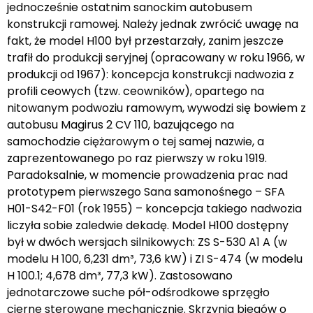
jednocześnie ostatnim sanockim autobusem
konstrukcji ramowej. Należy jednak zwrócić uwagę na
fakt, że model H100 był przestarzały, zanim jeszcze
trafił do produkcji seryjnej (opracowany w roku 1966, w
produkcji od 1967): koncepcja konstrukcji nadwozia z
profili ceowych (tzw. ceowników), opartego na
nitowanym podwoziu ramowym, wywodzi się bowiem z
autobusu Magirus 2 CV 110, bazującego na
samochodzie ciężarowym o tej samej nazwie, a
zaprezentowanego po raz pierwszy w roku 1919.
Paradoksalnie, w momencie prowadzenia prac nad
prototypem pierwszego Sana samonośnego – SFA
H01-S42-F01 (rok 1955) – koncepcja takiego nadwozia
liczyła sobie zaledwie dekadę. Model H100 dostępny
był w dwóch wersjach silnikowych: ZS S-530 A1 A (w
modelu H 100, 6,231 dm³, 73,6 kW) i ZI S-474 (w modelu
H 100.1; 4,678 dm³, 77,3 kW). Zastosowano
jednotarczowe suche pół-odśrodkowe sprzęgło
cierne sterowane mechanicznie. Skrzynia biegów o