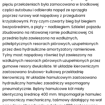
pięciu przełożeniach była zamocowana w środkowej
części autobusu i odbierała napęd ze sprzęgła
poprzez rurowy wał napędowy z przegubami
krzyżakowymi. Przy czym czwarty bieg był biegiem
bezpośrednim, a piąty – nadbiegiem. Szkielet pojazdu
zbudowano na nitowanej ramie podłużnicowej. Oś
przednia była zawieszona na wzdłużnych,
półeliptycznych resorach piórowych, uzupełnionych
przez dwa hydrauliczne amortyzatory ramieniowe.
Tylny most napędowy również był zawieszony na
wzdłużnych resorach piórowych uzupełnionych przez
gumowe resory dwukoliste. W układzie kierowniczym
zastosowano śrubowo-kulkową przekładnię
kierowniczą. W układzie hamulcowym zastosowano
hydrauliczny hamulec zasadniczy wspomagany
pneumatycznie. Bębny hamulcowe kół miały
identyczną średnicę 400 mm. Wspomagał je hamulec
pomocniczy mechaniczny, taśmowy działający na wał