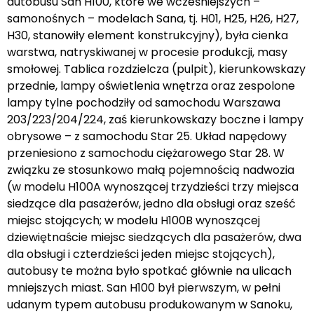
autobusu San H100, które we wcześniejszych –
samonośnych – modelach Sana, tj. H01, H25, H26, H27,
H30, stanowiły element konstrukcyjny), była cienka
warstwa, natryskiwanej w procesie produkcji, masy
smołowej. Tablica rozdzielcza (pulpit), kierunkowskazy
przednie, lampy oświetlenia wnętrza oraz zespolone
lampy tylne pochodziły od samochodu Warszawa
203/223/204/224, zaś kierunkowskazy boczne i lampy
obrysowe – z samochodu Star 25. Układ napędowy
przeniesiono z samochodu ciężarowego Star 28. W
związku ze stosunkowo małą pojemnością nadwozia
(w modelu H100A wynoszącej trzydzieści trzy miejsca
siedzące dla pasażerów, jedno dla obsługi oraz sześć
miejsc stojących; w modelu H100B wynoszącej
dziewiętnaście miejsc siedzących dla pasażerów, dwa
dla obsługi i czterdzieści jeden miejsc stojących),
autobusy te można było spotkać głównie na ulicach
mniejszych miast. San H100 był pierwszym, w pełni
udanym typem autobusu produkowanym w Sanoku,