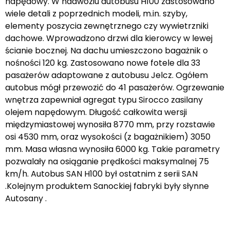
napędowy. W nadwoziu autobusu H100 zastosowano
wiele detali z poprzednich modeli, m.in. szyby,
elementy poszycia zewnętrznego czy wywietrzniki
dachowe. Wprowadzono drzwi dla kierowcy w lewej
ścianie bocznej. Na dachu umieszczono bagażnik o
nośności 120 kg. Zastosowano nowe fotele dla 33
pasażerów adaptowane z autobusu Jelcz. Ogółem
autobus mógł przewozić do 41 pasażerów. Ogrzewanie
wnętrza zapewniał agregat typu Sirocco zasilany
olejem napędowym. Długość całkowita wersji
międzymiastowej wynosiła 8770 mm, przy rozstawie
osi 4530 mm, oraz wysokości (z bagażnikiem) 3050
mm. Masa własna wynosiła 6000 kg. Takie parametry
pozwalały na osiąganie prędkości maksymalnej 75
km/h. Autobus SAN H100 był ostatnim z serii SAN
.Kolejnym produktem Sanockiej fabryki były słynne
Autosany .