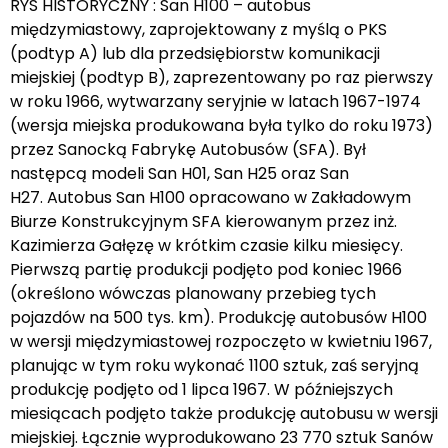
RYS HISTORYCZNY : San H100 – autobus
międzymiastowy, zaprojektowany z myślą o PKS
(podtyp A) lub dla przedsiębiorstw komunikacji
miejskiej (podtyp B), zaprezentowany po raz pierwszy
w roku 1966, wytwarzany seryjnie w latach 1967-1974
(wersja miejska produkowana była tylko do roku 1973)
przez Sanocką Fabrykę Autobusów (SFA). Był
następcą modeli San H01, San H25 oraz San
H27. Autobus San H100 opracowano w Zakładowym
Biurze Konstrukcyjnym SFA kierowanym przez inż.
Kazimierza Gałęzę w krótkim czasie kilku miesięcy.
Pierwszą partię produkcji podjęto pod koniec 1966
(określono wówczas planowany przebieg tych
pojazdów na 500 tys. km). Produkcję autobusów H100
w wersji międzymiastowej rozpoczęto w kwietniu 1967,
planując w tym roku wykonać 1100 sztuk, zaś seryjną
produkcję podjęto od 1 lipca 1967. W późniejszych
miesiącach podjęto także produkcję autobusu w wersji
miejskiej. Łącznie wyprodukowano 23 770 sztuk Sanów