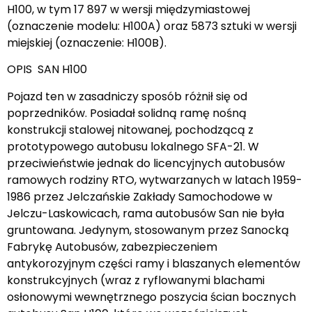
H100, w tym 17 897 w wersji międzymiastowej
(oznaczenie modelu: H100A) oraz 5873 sztuki w wersji
miejskiej (oznaczenie: H100B).
OPIS SAN H100
Pojazd ten w zasadniczy sposób różnił się od
poprzedników. Posiadał solidną ramę nośną
konstrukcji stalowej nitowanej, pochodzącą z
prototypowego autobusu lokalnego SFA-21. W
przeciwieństwie jednak do licencyjnych autobusów
ramowych rodziny RTO, wytwarzanych w latach 1959-
1986 przez Jelczańskie Zakłady Samochodowe w
Jelczu-Laskowicach, rama autobusów San nie była
gruntowana. Jedynym, stosowanym przez Sanocką
Fabrykę Autobusów, zabezpieczeniem
antykorozyjnym części ramy i blaszanych elementów
konstrukcyjnych (wraz z ryflowanymi blachami
osłonowymi wewnętrznego poszycia ścian bocznych