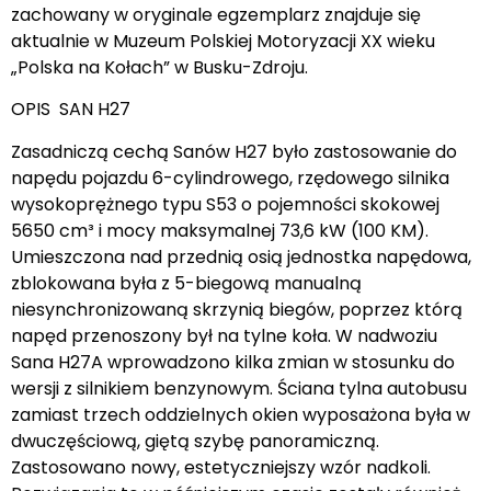
zachowany w oryginale egzemplarz znajduje się
aktualnie w Muzeum Polskiej Motoryzacji XX wieku
„Polska na Kołach” w Busku-Zdroju.
OPIS SAN H27
Zasadniczą cechą Sanów H27 było zastosowanie do
napędu pojazdu 6-cylindrowego, rzędowego silnika
wysokoprężnego typu S53 o pojemności skokowej
5650 cm³ i mocy maksymalnej 73,6 kW (100 KM).
Umieszczona nad przednią osią jednostka napędowa,
zblokowana była z 5-biegową manualną
niesynchronizowaną skrzynią biegów, poprzez którą
napęd przenoszony był na tylne koła. W nadwoziu
Sana H27A wprowadzono kilka zmian w stosunku do
wersji z silnikiem benzynowym. Ściana tylna autobusu
zamiast trzech oddzielnych okien wyposażona była w
dwuczęściową, giętą szybę panoramiczną.
Zastosowano nowy, estetyczniejszy wzór nadkoli.