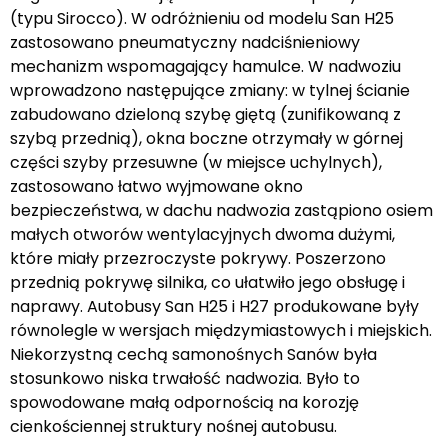
(typu Sirocco). W odróżnieniu od modelu San H25
zastosowano pneumatyczny nadciśnieniowy
mechanizm wspomagający hamulce. W nadwoziu
wprowadzono następujące zmiany: w tylnej ścianie
zabudowano dzieloną szybę giętą (zunifikowaną z
szybą przednią), okna boczne otrzymały w górnej
części szyby przesuwne (w miejsce uchylnych),
zastosowano łatwo wyjmowane okno
bezpieczeństwa, w dachu nadwozia zastąpiono osiem
małych otworów wentylacyjnych dwoma dużymi,
które miały przezroczyste pokrywy. Poszerzono
przednią pokrywę silnika, co ułatwiło jego obsługę i
naprawy. Autobusy San H25 i H27 produkowane były
równolegle w wersjach międzymiastowych i miejskich.
Niekorzystną cechą samonośnych Sanów była
stosunkowo niska trwałość nadwozia. Było to
spowodowane małą odpornością na korozję
cienkościennej struktury nośnej autobusu.