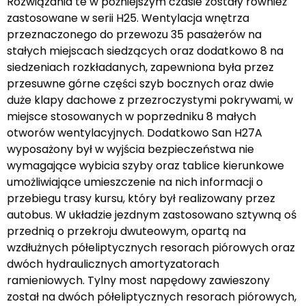
Rozwiązania te w późniejszym czasie zostały również
zastosowane w serii H25. Wentylacja wnętrza
przeznaczonego do przewozu 35 pasażerów na
stałych miejscach siedzących oraz dodatkowo 8 na
siedzeniach rozkładanych, zapewniona była przez
przesuwne górne części szyb bocznych oraz dwie
duże klapy dachowe z przezroczystymi pokrywami, w
miejsce stosowanych w poprzedniku 8 małych
otworów wentylacyjnych. Dodatkowo San H27A
wyposażony był w wyjścia bezpieczeństwa nie
wymagające wybicia szyby oraz tablice kierunkowe
umożliwiające umieszczenie na nich informacji o
przebiegu trasy kursu, który był realizowany przez
autobus. W układzie jezdnym zastosowano sztywną oś
przednią o przekroju dwuteowym, opartą na
wzdłużnych półeliptycznych resorach piórowych oraz
dwóch hydraulicznych amortyzatorach
ramieniowych. Tylny most napędowy zawieszony
został na dwóch półeliptycznych resorach piórowych,