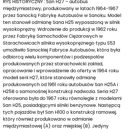
RYS HISTORYCZNY : San H27 – autobus
międzymiastowy, produkowany w latach 1964-1967
przez Sanocką Fabrykę Autobusów w Sanoku. Model
ten stanowił odmianę Sana H25 wyposażoną w silnik
wysokoprężny. Wdrożenie do produkcji w 1962 roku
przez Fabrykę Samochodów Ciężarowych w
Starachowicach silnika wysokoprężnego typu S53
umożliwiło Sanockiej Fabryce Autobusów, która była
odbiorcą wielu komponentów i podzespołów
produkowanych przez starachowicki zakład,
opracowanie i wprowadzenie do oferty w 1964 roku
modeli serii H27, które stanowiły odmianę
produkowanych od 1961 roku autobusów San H25A i
H25B o samonośnej konstrukcji nadwozia. Seria H27
oferowana była do 1967 roku równolegle z modelami
San H25, posiadającymi silniki benzynowe. Następcą
tych pojazdów był San H100 o konstrukcji ramowej,
który również produkowano w odmianie
międzymiastowej (A) oraz miejskiej (B). Jedyny