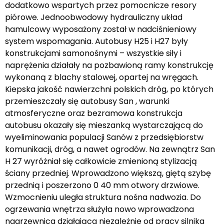
dodatkowo wspartych przez pomocnicze resory
piórowe. Jednoobwodowy hydrauliczny układ
hamulcowy wyposażony został w nadciśnieniowy
system wspomagania. Autobusy H25 i H27 były
konstrukcjami samonośnymi – wszystkie siły i
naprężenia działały na pozbawioną ramy konstrukcję
wykonaną z blachy stalowej, opartej na wręgach.
Kiepska jakość nawierzchni polskich dróg, po których
przemieszczały się autobusy San , warunki
atmosferyczne oraz bezramowa konstrukcja
autobusu okazały się mieszanką wystarczającą do
wyeliminowania populacji Sanów z przedsiębiorstw
komunikacji, dróg, a nawet ogrodów. Na zewnątrz San
H 27 wyróżniał się całkowicie zmienioną stylizacją
ściany przedniej. Wprowadzono większą, giętą szybę
przednią i poszerzono 0 40 mm otwory drzwiowe.
Wzmocnieniu uległa struktura nośna nadwozia. Do
ogrzewania wnętrza służyła nowo wprowadzona
nagrzewnica działająca niezależnie od pracy silnika