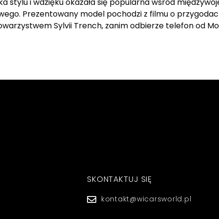
 stylu i wdzięku okazała się popularna wśród międzywojen
ego. Prezentowany model pochodzi z filmu o przygoda
ę towarzystwem Sylvii Trench, zanim odbierze telefon od 
SKONTAKTUJ SIĘ
kontakt@wicarsworld.pl