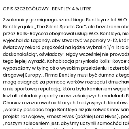
OPIS SZCZEGÓŁOWY : BENTLEY 4 ¼ LITRE
Zwolennicy grzmiącego, szorstkiego Bentleya z lat W.O.
Bentleya jako „The Silent Sports Car”, ale bezstronni o
przez Rolls-Royce’a obejmował usługi W.O. Bentleya, ni
wyjechał do Lagondy, aby stworzyć wspaniały V-12, któr
światowy rekord prędkości na lądzie wybrał 4 1/4 litra d
doskonałością”, oświadczył. Nigdy wcześniej nie prowadz
tego lepiej wyrazić. Kohabitacja przyniosła Rolls-Royce’o
wyposażony w tylną oś o wysokim przełożeniu i czterob
drogowej Europy. „Firma Bentley musi być dumna z tego,
mogą osiągnąć za pomocą wałków rozrządu i dmuchaw 
a nie sportową reputacją, która była kamieniem węgiel
kształt chłodnicy oparty na wcześniejszych modelach 
Chociaż rozczarował niektórych tradycyjnych klientów, z
„wolałby posiadać tego Bentleya niż jakikolwiek inny 
projekt rozwojowy, Ernest Hives (później Lord Hives), 
„naszym zaleceniem jest, abyśmy uczynili samochód tak