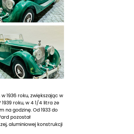
 w 1936 roku, zwiększając w
39 roku, w 4 1/4 litra ze
m na godzinę. Od 1933 do
Ward pozostał
j, aluminiowej konstrukcji