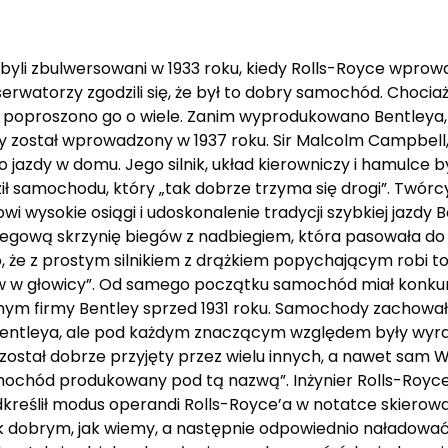
 byli zbulwersowani w 1933 roku, kiedy Rolls-Royce wprow
bserwatorzy zgodzili się, że był to dobry samochód. Choci
e poproszono go o wiele. Zanim wyprodukowano Bentleya, 
y został wprowadzony w 1937 roku. Sir Malcolm Campbell, 
o jazdy w domu. Jego silnik, układ kierowniczy i hamulce 
ił samochodu, który „tak dobrze trzyma się drogi”. Twórc
wi wysokie osiągi i udoskonalenie tradycji szybkiej jazdy 
iegową skrzynię biegów z nadbiegiem, która pasowała do c
 że z prostym silnikiem z drążkiem popychającym robi to,
w głowicy”. Od samego początku samochód miał konkuro
nym firmy Bentley sprzed 1931 roku. Samochody zachował
Bentleya, ale pod każdym znaczącym względem były wyraź
ostał dobrze przyjęty przez wielu innych, a nawet sam W.
samochód produkowany pod tą nazwą”. Inżynier Rolls-Royc
podkreślił modus operandi Rolls-Royce’a w notatce skiero
 dobrym, jak wiemy, a następnie odpowiednio naładować”