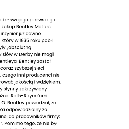
adził swojego pierwszego
aż zakup Bentley Motors
inżynier już dawno
który w 1935 roku pobił
były „absolutną
y słów w Derby nie mogli
Bentleya. Bentley został
oraz szybszej sieci
 czego inni producenci nie
wać jakością i wdziękiem,
y słynny zakrzywiony
nie Rolls-Royce’ami.
O. Bentley powiedział, że
e’a odpowiedzialny za
wanej do pracowników firmy:
. Pomimo tego, że nie był