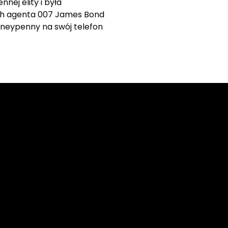
nej elity i była
ch agenta 007 James Bond
Moneypenny na swój telefon