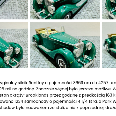
ryginalny silnik Bentley o pojemności 3669 cm do 4257 cm
l na godzinę. Znacznie więcej było jeszcze możliwe. W 19
n okrążył Brooklands przez godzinę z prędkością 183 k
owano 1234 samochody o pojemności 4 1/4 litra, a Park 
ów było nadwoziem ze stali, a nie z poprzedniej, droższe