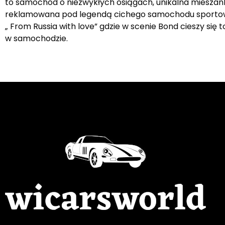
to samochód o niezwykłych osiągach, unikalna mieszanka
reklamowana pod legendą cichego samochodu sportow
„ From Russia with love” gdzie w scenie Bond cieszy si
w samochodzie.