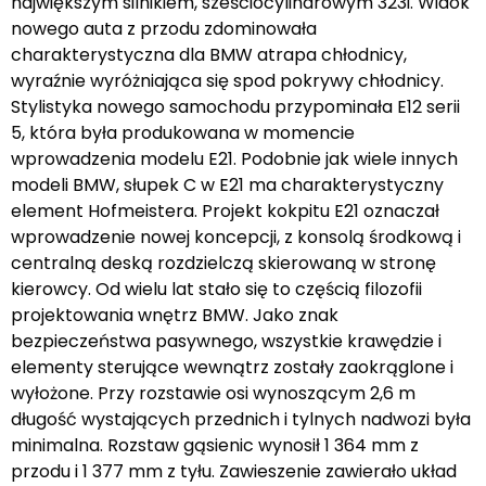
największym silnikiem, sześciocylindrowym 323i. Widok
nowego auta z przodu zdominowała
charakterystyczna dla BMW atrapa chłodnicy,
wyraźnie wyróżniająca się spod pokrywy chłodnicy.
Stylistyka nowego samochodu przypominała E12 serii
5, która była produkowana w momencie
wprowadzenia modelu E21. Podobnie jak wiele innych
modeli BMW, słupek C w E21 ma charakterystyczny
element Hofmeistera. Projekt kokpitu E21 oznaczał
wprowadzenie nowej koncepcji, z konsolą środkową i
centralną deską rozdzielczą skierowaną w stronę
kierowcy. Od wielu lat stało się to częścią filozofii
projektowania wnętrz BMW. Jako znak
bezpieczeństwa pasywnego, wszystkie krawędzie i
elementy sterujące wewnątrz zostały zaokrąglone i
wyłożone. Przy rozstawie osi wynoszącym 2,6 m
długość wystających przednich i tylnych nadwozi była
minimalna. Rozstaw gąsienic wynosił 1 364 mm z
przodu i 1 377 mm z tyłu. Zawieszenie zawierało układ