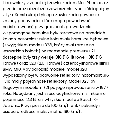
kierowniczy z zębatką i zawieszeniem MacPhersona z
przodu oraz niezależne zawieszenie typu półciągniący
z tyłu. Konstrukcja tylnego zawieszenia powoduje
zmiany pochylenia, które mogą powodować
nadsterowność przy granicach prowadzenia.
Wspomagane hamulce były tarczowe na przednich
kołach, natomiast tylne koła miały hamulce bębnowe
(z wyjątkiem modelu 323i, który miał tarcze na
wszystkich kołach). W momencie premiery E21
dostępne były trzy wersje: 316 (1,6-litrowe), 318 (1,8-
litrowe) oraz 320 (2,0-litrowe) czterocylindrowe silniki
BMW M10. Aby odróżnić modele, model 320
wyposażony był w podwójne reflektory, natomiast 316
i 318 miały pojedyncze reflektory. Model 323i był
flagowym modelem E21 po jego wprowadzeniu w 1977
roku. Napędzany jest sześciocylindrowym silnikiem o
pojemności 2,3 litra z wtryskiem paliwa Bosch K-
Jetronic. Przyspiesza do 100 km/h w 8,7 sekundy i
osiąga prędkość maksymalną 190 km/h.