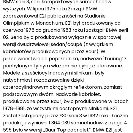
BMW serii 3, serii kompaktowych samochodów
wyższych. W lipcu 1975 roku Zarząd BMW
zaprezentował E21 publiczności na Stadionie
Olimpijskim w Monachium. E21 był produkowany od
czerwca 1975 do grudnia 1983 roku i zastąpił BMW serii
02. Seria była produkowana wyłącznie w sportowej
wersji dwudrzwiowej sedan/coupé (z wyjątkiem
kabrioletów produkowanych przez Baur). W
przeciwieństwie do poprzednika, nadwozie 'Touring’ z
pochylonym tylnym włazem nie było już oferowane.
Modele z sześciocylindrowymi silnikami były
natychmiast rozpoznawalne dzięki
czterocylindrowym okrągłym reflektorom, zamiast
podstawowym dwóm. Nadwozie kabriolet,
produkowane przez Baur, było produkowane w latach
1978–1981, ze wszystkimi dostępnymi silnikami. E21
został zastąpiony przez E30 serii 3 w 1982 roku. Łączna
produkcja wyniosła 1 364 039 samochodów, z czego 4
595 było w wersji „Baur Top cabriolet”. BMW E21 jest