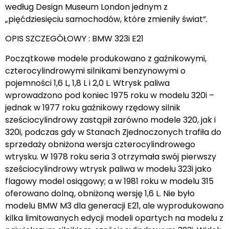
według Design Museum London jednym z
„pięćdziesięciu samochodów, które zmieniły świat”.
OPIS SZCZEGÓŁOWY : BMW 323i E21
Początkowe modele produkowano z gaźnikowymi,
czterocylindrowymi silnikami benzynowymi o
pojemności 1,6 L, 1,8 L i 2,0 L. Wtrysk paliwa
wprowadzono pod koniec 1975 roku w modelu 320i –
jednak w 1977 roku gaźnikowy rzędowy silnik
sześciocylindrowy zastąpił zarówno modele 320, jak i
320i, podczas gdy w Stanach Zjednoczonych trafiła do
sprzedaży obniżona wersja czterocylindrowego
wtrysku. W 1978 roku seria 3 otrzymała swój pierwszy
sześciocylindrowy wtrysk paliwa w modelu 323i jako
flagowy model osiągowy; a w 1981 roku w modelu 315
oferowano dolną, obniżoną wersję 1,6 L. Nie było
modelu BMW M3 dla generacji E21, ale wyprodukowano
kilka limitowanych edycji modeli opartych na modelu z