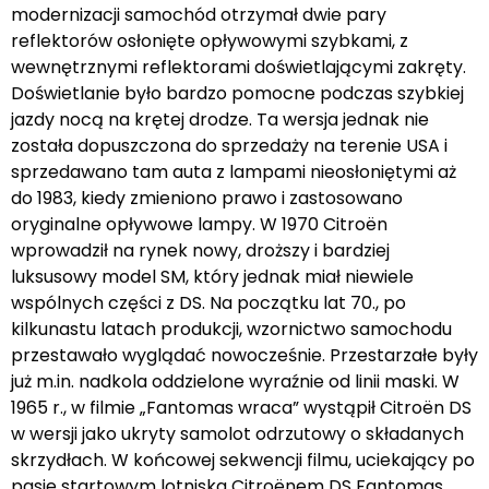
modernizacji samochód otrzymał dwie pary
reflektorów osłonięte opływowymi szybkami, z
wewnętrznymi reflektorami doświetlającymi zakręty.
Doświetlanie było bardzo pomocne podczas szybkiej
jazdy nocą na krętej drodze. Ta wersja jednak nie
została dopuszczona do sprzedaży na terenie USA i
sprzedawano tam auta z lampami nieosłoniętymi aż
do 1983, kiedy zmieniono prawo i zastosowano
oryginalne opływowe lampy. W 1970 Citroën
wprowadził na rynek nowy, droższy i bardziej
luksusowy model SM, który jednak miał niewiele
wspólnych części z DS. Na początku lat 70., po
kilkunastu latach produkcji, wzornictwo samochodu
przestawało wyglądać nowocześnie. Przestarzałe były
już m.in. nadkola oddzielone wyraźnie od linii maski. W
1965 r., w filmie „Fantomas wraca” wystąpił Citroën DS
w wersji jako ukryty samolot odrzutowy o składanych
skrzydłach. W końcowej sekwencji filmu, uciekający po
pasie startowym lotniska Citroënem DS Fantomas