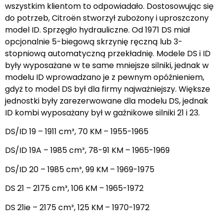
wszystkim klientom to odpowiadało. Dostosowując się
do potrzeb, Citroën stworzył zubożony i uproszczony
model ID. Sprzęgło hydrauliczne. Od 1971 DS miał
opcjonalnie 5-biegową skrzynię ręczną lub 3-
stopniową automatyczną przekładnię. Modele DS i ID
były wyposażane w te same mniejsze silniki, jednak w
modelu ID wprowadzano je z pewnym opóźnieniem,
gdyż to model DS był dla firmy najważniejszy. Większe
jednostki były zarezerwowane dla modelu DS, jednak
ID kombi wyposażany był w gaźnikowe silniki 21 i 23.
DS/ID 19 – 1911 cm³, 70 KM – 1955-1965
DS/ID 19A – 1985 cm³, 78-91 KM – 1965-1969
DS/ID 20 – 1985 cm³, 99 KM – 1969-1975
DS 21 – 2175 cm³, 106 KM – 1965-1972
DS 21ie – 2175 cm³, 125 KM – 1970-1972