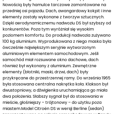
Nowością były hamulce tarczowe zamontowane na
przedniej osi pojazdu. Dach, awangardowy kokpit i inne
elementy zostały wykonane z tworzyw sztucznych.
Dzięki aerodynamicznemu nadwoziu DS był szybszy od
konkurentów. Poza tym wyróżniał się wysokim
poziomem komfortu. Do produkcji nadwozia zużywano
100 kg aluminium. Wyprodukowana z niego maska była
ówcześnie największym seryjnie wytworzonym
aluminiowym elementem samochodowym. Jeśli
samochód miał rozsuwane okno dachowe, dach
również był wykonany z aluminium. Zewnętrzne
elementy (błotniki, maski, drzwi, dach) były
przykręcane do przestrzennej ramy. Do września 1965
była stosowana centralna nakrętka koła. Klakson był
dwustopniowy, a dźwigienka uruchamiająca go miała
dwa położenia. Słabszy sygnał był do stosowania w
mieście, głośniejszy – trójtonowy – do użytku poza
miastem.Model Citroën DS w wersji Berline (sedan)