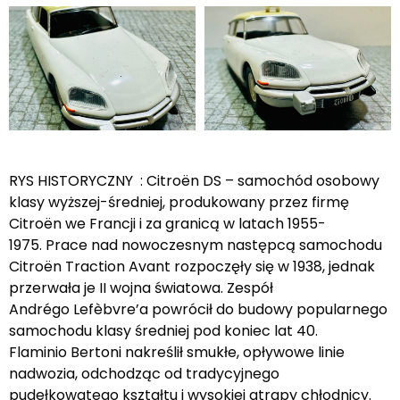
RYS HISTORYCZNY : Citroën DS – samochód osobowy
klasy wyższej-średniej, produkowany przez firmę
Citroën we Francji i za granicą w latach 1955-
1975. Prace nad nowoczesnym następcą samochodu
Citroën Traction Avant rozpoczęły się w 1938, jednak
przerwała je II wojna światowa. Zespół
Andrégo Lefèbvre’a powrócił do budowy popularnego
samochodu klasy średniej pod koniec lat 40.
Flaminio Bertoni nakreślił smukłe, opływowe linie
nadwozia, odchodząc od tradycyjnego
pudełkowatego kształtu i wysokiej atrapy chłodnicy.