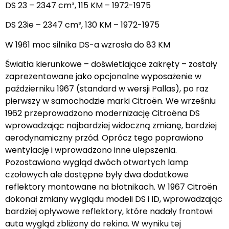
DS 23 – 2347 cm³, 115 KM – 1972-1975
DS 23ie – 2347 cm³, 130 KM – 1972-1975
W 1961 moc silnika DS-a wzrosła do 83 KM
Światła kierunkowe – doświetlające zakręty – zostały
zaprezentowane jako opcjonalne wyposażenie w
październiku 1967 (standard w wersji Pallas), po raz
pierwszy w samochodzie marki Citroën. We wrześniu
1962 przeprowadzono modernizację Citroëna DS
wprowadzając najbardziej widoczną zmianę, bardziej
aerodynamiczny przód. Oprócz tego poprawiono
wentylację i wprowadzono inne ulepszenia.
Pozostawiono wygląd dwóch otwartych lamp
czołowych ale dostępne były dwa dodatkowe
reflektory montowane na błotnikach. W 1967 Citroën
dokonał zmiany wyglądu modeli DS i ID, wprowadzając
bardziej opływowe reflektory, które nadały frontowi
auta wygląd zbliżony do rekina. W wyniku tej