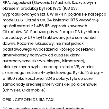
RPA, Jugosławii (Słowenia) i Australii. Szczytowym
okresem produkcji był rok 1970 (103 633
wyprodukowanych szt.). W 1974 r. pojawił się następca
modelu DS, Citroën CX. 24 kwietnia 1975 wytwórnię
opuścił ostatni z 1 456 115 wyprodukowanych
Citroënów DS. Podczas gdy w Europie DS był hitem
sprzedaży, w USA był traktowany jako samochód
dziwny. Pozornie luksusowy, nie miał jednak
podstawowego wyposażenia, którego oczekiwali
amerykańscy nabywcy od auta tej klasy:
automatycznej skrzyni biegów, klimatyzacji,
elektrycznych szyb i mocnego silnika V8, zamiast
skromnego motoru 4-cylindrowego. Był dość drogi –
w 1960 roku kosztował 3245 dolary, tyle co duże
samochody średniej amerykańskiej półki cenowej
(Chrysler, Oldsmobile)
OPIS : CITROEN DS 19A TAXI
DS był rewolucyjny nie tylko pod względem