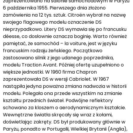
zaprezentowano na salonie samochodowym w Paryżu
6 października 1955. Pierwszego dnia złożono
zamówienia na 12 tys. sztuk. Citroën wybrał na nazwę
swojego flagowego modelu oznaczenie DS
nieprzypadkowo. Litery DS wymawia się po francusku
déesse, co dosłownie oznacza boginię. Warto również
pamiętać, że samochód – la voiture, jest w języku
francuskim rodzaju żeńskiego. Początkowo
zastosowano silnik z jego udanego poprzednika,
modelu Traction Avant. Później ofertę uzupełniono o
większe jednostki. W 1960 firma Chapron
zaprezentowała DS w wersji Cabriolet. W 1967
nastąpiła jedyna poważna zmiana nadwozia w historii
modelu. Polegała ona przede wszystkim na zmianie
kształtu przednich świateł. Podwójne reflektory
schowano za kloszem o aerodynamicznym kształcie.
Wewnętrzne światła skręcały się wraz z kołami,
doświetlając zakręty. DS był produkowany głównie w
Paryżu, ponadto w Portugalii, Wielkiej Brytanii (Anglia),