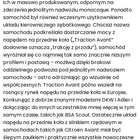
ich w masowo produkowanym, odpornym na
zderzenia jednolitym nadwoziu monocoque. Ponadto
samochód był również wczesnym użytkownikiem
układu kierowniczego zębatkowego. Chociaż nazwa
samochodu podkreślała dostarczanie mocy z
napędem na przednie koła („Traction Avant”
dosłownie oznacza „trakcję z przodu”), samochód
wyróżniał się co najmniej tak samo znacznie niższym
profilem i postawą – możliwą dzięki brakowi
oddzielnego podwozia pod jednolitym nadwoziem
samochodu – ostro odróżniając go wizualnie od
współczesnych. Traction Avant późno wszedł na
rosnący rynek napędu na przednie koła w Europie,
konkurując z dobrze znanymi modelami DKW i Adler i
dołączając do innych uczestników mniej więcej w tym
samym czasie, takich jak BSA Scout. Ostatecznie układ
napędu na przednie koła z silnikiem rzędowym w
samochodach takich jak Citroën Avant miał być
ślepym zaułkiem i praktycznie wszystkie nowoczesne