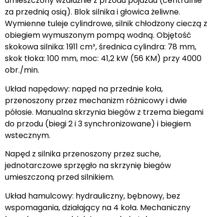
umieszczony wzdłużnie z przodu pojazdu (centralnie
za przednią osią). Blok silnika i głowica żeliwne.
Wymienne tuleje cylindrowe, silnik chłodzony cieczą z
obiegiem wymuszonym pompą wodną. Objętość
skokowa silnika: 1911 cm³, średnica cylindra: 78 mm,
skok tłoka: 100 mm, moc: 41,2 kW (56 KM) przy 4000
obr./min.
Układ napędowy: napęd na przednie koła,
przenoszony przez mechanizm różnicowy i dwie
półosie. Manualna skrzynia biegów z trzema biegami
do przodu (biegi 2 i 3 synchronizowane) i biegiem
wstecznym.
Napęd z silnika przenoszony przez suche,
jednotarczowe sprzęgło na skrzynię biegów
umieszczoną przed silnikiem.
Układ hamulcowy: hydrauliczny, bębnowy, bez
wspomagania, działający na 4 koła. Mechaniczny