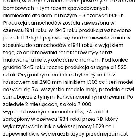
rokiem, w którym zakład doznał poważnych uszkodzeń
bombowych – tym razem spowodowanych
niemieckim atakiem lotniczym – 3 czerwca 1940 r.
Produkcja samochodów została zawieszona w
czerwcu 1941 roku. W 1945 roku produkcja wznowiono
powoli: 11 B-light pojawiło się bardzo niewiele zmian w
stosunku do samochodów z 1941 roku, z wyjątkiem
tego, że obramowania reflektorów były teraz
malowane, a nie wykończone chromem. Pod koniec
grudnia 1945 roku roczna produkcja osiągnęła 1 525
sztuk. Oryginalnym modelem był mały sedan z
rozstawem osi 2,910 mm i silnikiem 1,303 cc : ten model
nazywał się 7A. Wszystkie modele mają przednie drzwi
samobójcze z tylnymi konwencjonalnymi drzwiami. Po
zaledwie 2 miesiącach, z około 7 000
wyprodukowanych samochodów, 7A został
zastąpiony w czerwcu 1934 roku przez 7B, który
wykorzystywał silnik o większej mocy 1,529 cc i
zapewniał dwie wycieraczki szyby przedniej zamiast