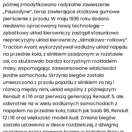
później zmodyfikowano radykalne zawieszenie
„Pausodyne”, teraz zawierające stożkowe gumowe
pierścienie z przodu. W maju 1936 roku dodano
niedawno opracowaną nową technologię –
zębatkowy układ kierowniczy zastąpił stosunkowo
nieprecyzyjny układ kierowniczy „ślimakowo-rolkowy”.
Traction Avant wykorzystywał wzdłużny układ napędu
na przednie koła, z silnikiem osadzonym w rozstawie
osi, co skutkowało bardzo korzystnym rozkładem
masy, wspomagając zaawansowane właściwości
jezdne samochodu. Skrzynia biegów została
umieszczona z przodu pojazdu z silnikiem za nią i
różnicą między nimi, układ wspólny z późniejszym
Renault 4 i 16 oraz pierwszą generacją Renault 5, ale
odwrotnie niż w wielu wzdłużnych samochodach z
napędem na przednie koła, takich jak Saab 96, Renault
12 i 18 oraz większość modeli Audi. Zmiana biegów
została ustawiona w desce rozdzielczej, z dźwignią
wystającą przez pionową bramę w kształcie litery H.