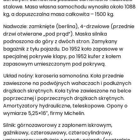
stalowe. Masa własna samochodu wynosiła około 1088
kg, a dopuszczalna masa całkowita – 1500 kg.
Nadwozie: zamknięte (berlina), 4-drzwiowe (przednie
drzwi otwierane „pod prąd”). Maska silnika
podnoszona do góry z dwóch stron. Zamykany
bagażnik z tyłu pojazdu. Do 1952 koło zapasowe w
specjalnej pokrywie klapy, po 1952 kufer z kołem
zapasowym umieszczonym pod pokrywą.
Układ nośny: karoseria samonośna. Koła przednie
zawieszone na podwójnych wahaczach i podłużnych
drążkach skrętnych. Koła tylne zawieszone na belce
poprzecznej i poprzecznych drążkach skrętnych.
Amortyzatory hydrauliczne, teleskopowe. Opony o
wymiarze 5,25×16″, firmy Michelin.
Silnik: górnozaworowy z zapłonem iskrowym,
gaźnikowy, czterosuwowy, czterocylindrowy,