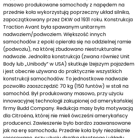
masowo produkowane samochody z napędem na
przednie koła wykorzystują poprzeczny układ silnika,
zapoczątkowany przez DKW od 1931 roku. Konstrukcja
Traction Avant była spawanym unitarnym
nadwoziem/podwoziem. Większość innych
samochodów z epoki opierała się na oddzielnej ramie
(podwoziu), na której zbudowano niestrukturalne
nadwozie. Jednolita konstrukcja (zwana również Unit
Body lub „Unibody” w USA) skutkuje lżejszym pojazdem
i jest obecnie używana do praktycznie wszystkich
konstrukcji samochodów. To jednostkowe nadwozie
pozwoliło zaoszczędzić 70 kg (150 funtów) w stali na
samochód. Był produkowany masowo, przy użyciu
innowacyjnej technologii zakupionej od amerykańskiej
firmy Budd Company. Redukcja masy była motywacją
dla Citroëna, której nie mieli ówcześni amerykańscy
producenci. Zawieszenie było bardzo zaawansowane
jak na erę samochodu. Przednie koła były niezależnie
resorowane, przy użyciu drążka skrętnego i układu