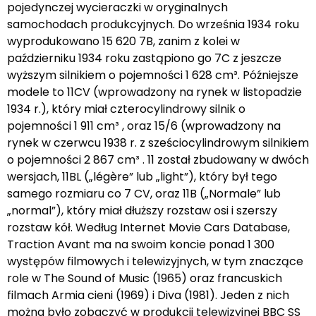
pojedynczej wycieraczki w oryginalnych
samochodach produkcyjnych. Do września 1934 roku
wyprodukowano 15 620 7B, zanim z kolei w
październiku 1934 roku zastąpiono go 7C z jeszcze
wyższym silnikiem o pojemności 1 628 cm³. Późniejsze
modele to 11CV (wprowadzony na rynek w listopadzie
1934 r.), który miał czterocylindrowy silnik o
pojemności 1 911 cm³ , oraz 15/6 (wprowadzony na
rynek w czerwcu 1938 r. z sześciocylindrowym silnikiem
o pojemności 2 867 cm³ . 11 został zbudowany w dwóch
wersjach, 11BL („légère” lub „light”), który był tego
samego rozmiaru co 7 CV, oraz 11B („Normale” lub
„normal”), który miał dłuższy rozstaw osi i szerszy
rozstaw kół. Według Internet Movie Cars Database,
Traction Avant ma na swoim koncie ponad 1 300
występów filmowych i telewizyjnych, w tym znaczące
role w The Sound of Music (1965) oraz francuskich
filmach Armia cieni (1969) i Diva (1981). Jeden z nich
można było zobaczyć w produkcji telewizyjnej BBC SS