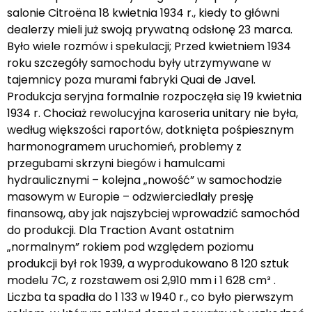
salonie Citroëna 18 kwietnia 1934 r., kiedy to główni
dealerzy mieli już swoją prywatną odsłonę 23 marca.
Było wiele rozmów i spekulacji; Przed kwietniem 1934
roku szczegóły samochodu były utrzymywane w
tajemnicy poza murami fabryki Quai de Javel.
Produkcja seryjna formalnie rozpoczęła się 19 kwietnia
1934 r. Chociaż rewolucyjna karoseria unitary nie była,
według większości raportów, dotknięta pośpiesznym
harmonogramem uruchomień, problemy z
przegubami skrzyni biegów i hamulcami
hydraulicznymi – kolejna „nowość” w samochodzie
masowym w Europie – odzwierciedlały presję
finansową, aby jak najszybciej wprowadzić samochód
do produkcji. Dla Traction Avant ostatnim
„normalnym” rokiem pod względem poziomu
produkcji był rok 1939, a wyprodukowano 8 120 sztuk
modelu 7C, z rozstawem osi 2,910 mm i 1 628 cm³ .
Liczba ta spadła do 1 133 w 1940 r., co było pierwszym