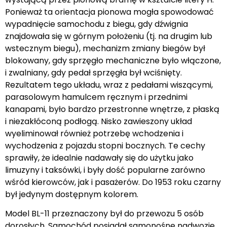
Ponieważ ta orientacja pionowa mogła spowodować
wypadnięcie samochodu z biegu, gdy dźwignia
znajdowała się w górnym położeniu (tj. na drugim lub
wstecznym biegu), mechanizm zmiany biegów był
blokowany, gdy sprzęgło mechaniczne było włączone,
i zwalniany, gdy pedał sprzęgła był wciśnięty.
Rezultatem tego układu, wraz z pedałami wiszącymi,
parasolowym hamulcem ręcznym i przednimi
kanapami, było bardzo przestronne wnętrze, z płaską
i niezakłóconą podłogą. Nisko zawieszony układ
wyeliminował również potrzebę wchodzenia i
wychodzenia z pojazdu stopni bocznych. Te cechy
sprawiły, że idealnie nadawały się do użytku jako
limuzyny i taksówki, i były dość popularne zarówno
wśród kierowców, jak i pasażerów. Do 1953 roku czarny
był jedynym dostępnym kolorem.
Model BL-11 przeznaczony był do przewozu 5 osób
dorosłych. Samochód posiadał samonośne nadwozie