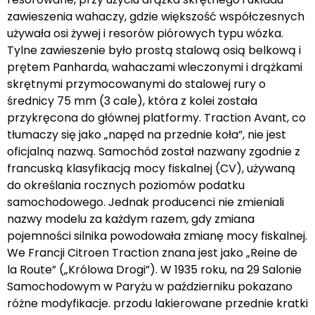
zawieszenia wahaczy, gdzie większość współczesnych
używała osi żywej i resorów piórowych typu wózka.
Tylne zawieszenie było prostą stalową osią belkową i
prętem Panharda, wahaczami wleczonymi i drążkami
skrętnymi przymocowanymi do stalowej rury o
średnicy 75 mm (3 cale), która z kolei została
przykręcona do głównej platformy. Traction Avant, co
tłumaczy się jako „napęd na przednie koła”, nie jest
oficjalną nazwą. Samochód został nazwany zgodnie z
francuską klasyfikacją mocy fiskalnej (CV), używaną
do określania rocznych poziomów podatku
samochodowego. Jednak producenci nie zmieniali
nazwy modelu za każdym razem, gdy zmiana
pojemności silnika powodowała zmianę mocy fiskalnej.
We Francji Citroen Traction znana jest jako „Reine de
la Route” („Królowa Drogi”). W 1935 roku, na 29 Salonie
Samochodowym w Paryżu w październiku pokazano
różne modyfikacje. przodu lakierowane przednie kratki