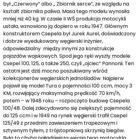
był „Czerwony” albo „ Zbiornik serce”, ze względu na
kształt zbiornika paliwa. Masa tego modelu wynosiła
mniej niż 40 kg. W czasie II WŚ produkcja motocykli
ustała, wznowiono ją dopiero w roku 1947. Głównym
konstruktorem Csepela był Jurek Aurel, doświadczony
i dobrze wyedukowany węgierski inżynier,
odpowiedzialny między innymi za konstrukcje
pojazdów wojskowych. Spod jego ręki wyszły modele
Csepel 100, 125, a także 250, czyli „ojciec” Pannonii. Ten
ostatni jest dziś mocno poszukiwany wśród
kolekcjonerów węgierskich jednośladów. Najpierw
pojawił się model Tura o pojemności 100 ccm, mocy 3
KM, rozwijający maksymalną prędkość 70 km/h,
potem – w 1948 roku – rozpoczęto budowę Csepela
100/48. Dalej zdecydowano się zwiększyć pojemność
do 125 ccm i w 1949 na rynek węgierski trafił Csepel
125/49 z przednim zawieszeniem trapezowym i
sztywnym tyłem, z trójstopniową skrzynią biegów.
Była to chyba najładniejsza wersja tego motocykla,