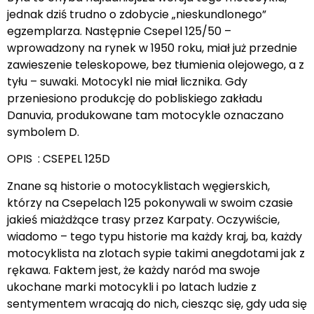
jednak dziś trudno o zdobycie „nieskundlonego”
egzemplarza. Następnie Csepel 125/50 –
wprowadzony na rynek w 1950 roku, miał już przednie
zawieszenie teleskopowe, bez tłumienia olejowego, a z
tyłu – suwaki. Motocykl nie miał licznika. Gdy
przeniesiono produkcję do pobliskiego zakładu
Danuvia, produkowane tam motocykle oznaczano
symbolem D.
OPIS : CSEPEL 125D
Znane są historie o motocyklistach węgierskich,
którzy na Csepelach 125 pokonywali w swoim czasie
jakieś miażdżące trasy przez Karpaty. Oczywiście,
wiadomo – tego typu historie ma każdy kraj, ba, każdy
motocyklista na zlotach sypie takimi anegdotami jak z
rękawa. Faktem jest, że każdy naród ma swoje
ukochane marki motocykli i po latach ludzie z
sentymentem wracają do nich, ciesząc się, gdy uda się