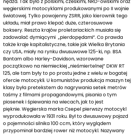
nędza. Tak było z polskimi, czeskimi, NRD-owskimi oraz
węgierskimi motocyklami produkowanymi po II wojnie
światowej. Tylko powojenny ZSRR, jako kierownik tego
układu, miał prawo klepać duże, czterosuwowe
boksery. Reszta krajów proletariackich musiała się
zadowalać dymiącymi „pierdopędami”. Co prawda
także kraje kapitalistyczne, takie jak Wielka Brytania
czy USA, miały na rynku dwusuwowe 125-ki, np. BSA
Bantam albo Harley-Davidson, wzorowane
początkowo na niemieckiej „nieśmiertelnej” DKW RT
125, ale tam były to po prostu jedne z wielu w bogatej
ofercie motocykli. U komunistów produkcja maszyn tej
klasy była pretekstem do nagrywania setek metrów
taśmy z filmami propagandowymi, pisania o tym
piosenek i śpiewania na wiecach, jak to jest
pięknie. Węgierska marka Csepel pierwszy motocykl
wyprodukowała w 1931 roku. Był to dwusuwowy pojazd
o pojemności silnika 100 ccm, który wyglądem
przypominał bardziej rower niż motocykl. Nazywany