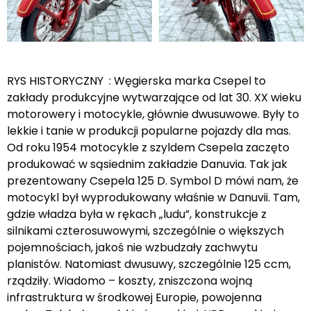
RYS HISTORYCZNY : Węgierska marka Csepel to
zakłady produkcyjne wytwarzające od lat 30. XX wieku
motorowery i motocykle, głównie dwusuwowe. Były to
lekkie i tanie w produkcji popularne pojazdy dla mas.
Od roku 1954 motocykle z szyldem Csepela zaczęto
produkować w sąsiednim zakładzie Danuvia. Tak jak
prezentowany Csepela 125 D. Symbol D mówi nam, że
motocykl był wyprodukowany właśnie w Danuvii. Tam,
gdzie władza była w rękach „ludu”, konstrukcje z
silnikami czterosuwowymi, szczególnie o większych
pojemnościach, jakoś nie wzbudzały zachwytu
planistów. Natomiast dwusuwy, szczególnie 125 ccm,
rządziły. Wiadomo – koszty, zniszczona wojną
infrastruktura w środkowej Europie, powojenna