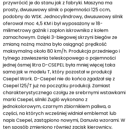
przywrócić je do stanu jak z fabryki. Maszyna ma
prosty, dwusuwowy silnik o pojemności 125 ccm,
podobny do WSK. Jednocylindrowy, dwusuwowy silnik
oferował moc 4,5 KM i był wyposażony w 18-
milimetrowy gaźnik i zapłon iskrownika z kołem
zamachowym. Dzięki 3-biegowej skrzyni biegów ze
zmianą nożną można było osiągnąć prędkość
maksymalną około 80 km/h. Produkcja przedniego i
tylnego zawieszenia teleskopowego o pojemności
jednej ósmej litra D-CSEPEL była mniej więcej taka
sama jak w modelu T, który pozostał w produkcji
Csepel Work. D-Csepel nie do końca zgadzał się z
Csepel 125/T już na początku produkcji. Zamiast
charakterystycznego czołgu ze srebrnymi wstawkami
marki Csepel, silniki Zugló wykonano z
jednokolorowym, czarnym zbiornikiem paliwa, a
części, na których wcześniej widniał emblemat lub
napis Csepel, zastąpiono nowymi, Danuvia wzorami. W
ten sposób zmieniono również zacisk kierownicy,