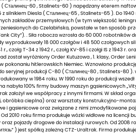
( Сталинец-60 , Stalinets-60 ) napędzany eterem nafto
 silnikiem Diesla ( Сталинец-65 , Stalinets-65 ). Do 194
innych zakładów przemysłowych (w tym większość leningr
rzeniesionych do Czelabińska, powstałe w ten sposób pr
nk City”). . Siła robocza wzrosła do 60 000 robotników do
łady wyprodukowały 18 000 czołgów i 48 500 czołgowych si
., czołg T-34 z 1942 r., czołg KV-85 i czołgi IS z 1943 r. or
ład został wyróżniony Order Kutuzowa , 1. klasy, Order Len
ąc w pokonaniu hitlerowskich Niemiec. Wznowiono produkc
ł do seryjnej produkcji С-80 ( Сталинец-80 , Stalinets-80 
odukowany w 1984 roku. W 1990 roku do produkcji wszedł 
ma nabyła 100% firmy budowy maszyn gąsienicowych „Vitya
rak założył we współpracy z innymi firmami. W skład orga
arki, obróbka cieplna) oraz warsztaty konstrukcyjno-monta
we i gąsienicowe oraz związane z nimi zmodyfikowane poja
 Od 2010 roku firma produkuje wózki widłowe na licencji bu
oraz pojazdy drogowe do instalacji rurowych. Od 2008 roku
язь” ) jest spółką zależną CTZ-Uraltrak. Firma produkuje