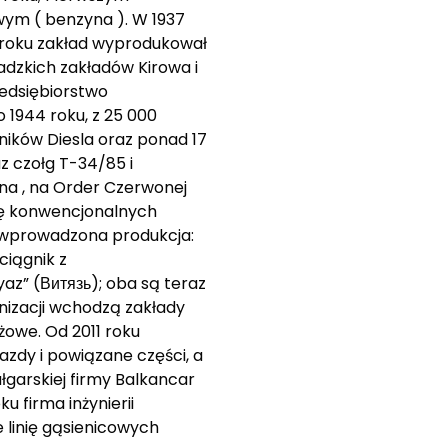
wym ( benzyna ). W 1937
0 roku zakład wyprodukował
adzkich zakładów Kirowa i
zedsiębiorstwo
 1944 roku, z 25 000
lników Diesla oraz ponad 17
az czołg T-34/85 i
ina , na Order Czerwonej
ję konwencjonalnych
). wprowadzona produkcja:
ciągnik z
z” (Витязь); oba są teraz
nizacji wchodzą zakłady
żowe. Od 2011 roku
zdy i powiązane części, a
łgarskiej firmy Balkancar
 firma inżynierii
 linię gąsienicowych