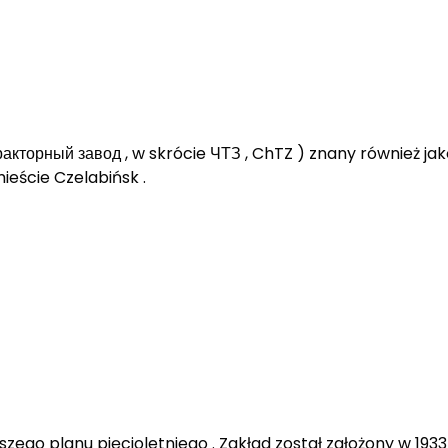
тракторный завод , w skrócie ЧТЗ , ChTZ ) znany również 
ieście Czelabińsk .
ego planu pięcioletniego . Zakład został założony w 193