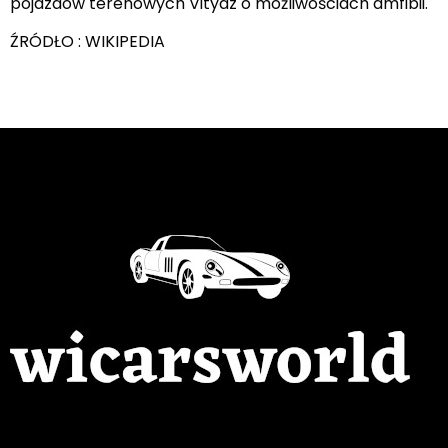
pojazdów terenowych Vityaz o możliwościach amfibii.
ŹRÓDŁO : WIKIPEDIA