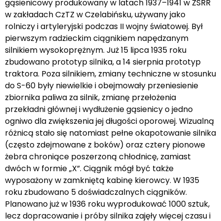
gąsienicowy produkowany w latach 1937–1941 w ZSRR
w zakładach CzTZ w Czelabińsku, używany jako
rolniczy i artyleryjski podczas II wojny światowej. Był
pierwszym radzieckim ciągnikiem napędzanym
silnikiem wysokoprężnym. Już 15 lipca 1935 roku
zbudowano prototyp silnika, a 14 sierpnia prototyp
traktora. Poza silnikiem, zmiany techniczne w stosunku
do S-60 były niewielkie i obejmowały przeniesienie
zbiornika paliwa za silnik, zmianę przełożenia
przekładni głównej i wydłużenie gąsienicy o jedno
ogniwo dla zwiększenia jej długości oporowej. Wizualną
różnicą stało się natomiast pełne okapotowanie silnika
(często zdejmowane z boków) oraz cztery pionowe
żebra chroniące poszerzoną chłodnicę, zamiast
dwóch w formie „X”. Ciągnik mógł być także
wyposażony w zamkniętą kabinę kierowcy. W 1935
roku zbudowano 5 doświadczalnych ciągników.
Planowano już w 1936 roku wyprodukować 1000 sztuk,
lecz dopracowanie i próby silnika zajęły więcej czasu i