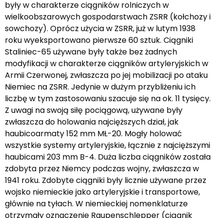
były w charakterze ciągników rolniczych w
wielkoobszarowych gospodarstwach ZSRR (kołchozy i
sowchozy). Oprócz użycia w ZSRR, już w lutym 1938
roku wyeksportowano pierwsze 60 sztuk. Ciągniki
Staliniec-65 używane były także bez żadnych
modyfikacji w charakterze ciągników artyleryjskich w
Armii Czerwonej, zwłaszcza po jej mobilizacji po ataku
Niemiec na ZSRR. Jedynie w dużym przybliżeniu ich
liczbę w tym zastosowaniu szacuje się na ok. 11 tysięcy.
Z uwagi na swoją siłę pociągową, używane były
zwłaszcza do holowania najcięższych dział, jak
haubicoarmaty 152 mm MŁ-20. Mogły holować
wszystkie systemy artyleryjskie, łącznie z najcięższymi
haubicami 203 mm B-4. Duża liczba ciągników została
zdobyta przez Niemcy podczas wojny, zwłaszcza w
1941 roku. Zdobyte ciągniki były licznie używane przez
wojsko niemieckie jako artyleryjskie i transportowe,
głównie na tyłach. W niemieckiej nomenklaturze
otrzymały oznaczenie Raupenschlepper (ciągnik