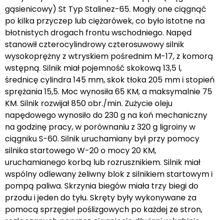
gąsienicowy) St Typ Stalinez-65. Mogły one ciągnąć
po kilka przyczep lub ciężarówek, co było istotne na
błotnistych drogach frontu wschodniego. Napęd
stanowił czterocylindrowy czterosuwowy silnik
wysokoprężny z wtryskiem pośrednim M-17, z komorą
wstępną. Silnik miał pojemność skokową 13,5 l,
średnicę cylindra 145 mm, skok tłoka 205 mm i stopień
sprężania 15,5. Moc wynosiła 65 KM, a maksymalnie 75
KM. Silnik rozwijał 850 obr./min. Zużycie oleju
napędowego wynosiło do 230 g na koń mechaniczny
na godzinę pracy, w porównaniu z 320 g ligroiny w
ciągniku S-60. Silnik uruchamiany był przy pomocy
silnika startowego W-20 o mocy 20 KM,
uruchamianego korbą lub rozrusznikiem. Silnik miał
wspólny odlewany żeliwny blok z silnikiem startowym i
pompą paliwa. Skrzynia biegów miała trzy biegi do
przodu i jeden do tyłu. Skręty były wykonywane za
pomocą sprzęgieł poślizgowych po każdej ze stron,