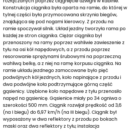
rozłączanych poprzez ciągnięcie dźwigni w kabinie.
Konstrukcja ciągnika była oparta na ramie, do której w
tylnej części była przymocowana skrzynia biegów,
znajdująca się pod nogami kierowcy. Z przodu na
ramie spoczywał silnik. Układ jezdny tworzyła rama po
każdej ze stron ciągnika. Ciężar ciągnika był
przenoszony na ramy poprzez wahliwie zawieszenie z
tyłu na osi kół napędowych, a z przodu poprzez
resorowanie sprężynami śrubowymi na poprzeczną
wahliwą belkę, a z niej na ramę korpusu ciągnika. Na
ramie układu jezdnego zamocowane było pięć
podwójnych kół jezdnych, koło napinające z przodu i
dwa podwójne koła podtrzymujące górną część
gąsienicy. Uzębione koło napędowe z tyłu przenosiło
napęd na gąsienicę. Gąsienice miały po 34 ogniwa o
szerokości 500 mm. Ciągnik rozwijał prędkość od 3,6
(na I biegu) do 6,97 km/h (na III biegu). Ciągnik był
wyposażony w dwa reflektory z przodu po bokach
maski oraz dwa reflektory z tyłu; instalacja