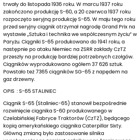
trwały do listopada 1936 roku. W marcu 1937 roku
zakończono produkcję S-60, a 20 czerwca 1937 roku
rozpoczęto seryjną produkcję S-65. W maju tego roku
przed seryjny ciągnik otrzymał nagrodę Grand Prix na
wystawie „Sztuka i technika we współczesnym życiu” w
Paryżu. Ciągniki S-65 produkowano do 1941 roku, a
następnie po ataku Niemiec na ZSRR zakłady CzTZ
przeszły na produkcję bardziej potrzebnych czołgów.
Ciągników wyprodukowano ogółem 37 626 sztuk.
Powstało też 7365 ciągników SG-65 z napędem na
gaz drzewny.
OPIS : S-65 STALINIEC
Ciągnik S-65 (Staliniec-65) stanowił bezpośrednie
rozwinięcie ciągnika S-60 produkowanego w
Czelabińskiej Fabryce Traktorów (CzTZ), będącego
kopią amerykańskiego ciągnika Caterpillar Sixty.
Główną zmianą było zastosowanie silnika