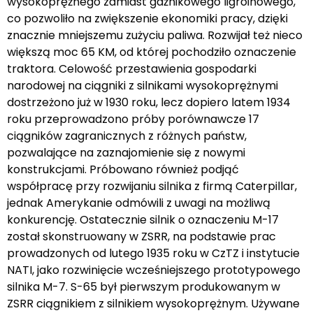
wysokoprężnego zamiast gaźnikowego ligroinowego,
co pozwoliło na zwiększenie ekonomiki pracy, dzięki
znacznie mniejszemu zużyciu paliwa. Rozwijał też nieco
większą moc 65 KM, od której pochodziło oznaczenie
traktora. Celowość przestawienia gospodarki
narodowej na ciągniki z silnikami wysokoprężnymi
dostrzeżono już w 1930 roku, lecz dopiero latem 1934
roku przeprowadzono próby porównawcze 17
ciągników zagranicznych z różnych państw,
pozwalające na zaznajomienie się z nowymi
konstrukcjami. Próbowano również podjąć
współpracę przy rozwijaniu silnika z firmą Caterpillar,
jednak Amerykanie odmówili z uwagi na możliwą
konkurencję. Ostatecznie silnik o oznaczeniu M-17
został skonstruowany w ZSRR, na podstawie prac
prowadzonych od lutego 1935 roku w CzTZ i instytucie
NATI, jako rozwinięcie wcześniejszego prototypowego
silnika M-7. S-65 był pierwszym produkowanym w
ZSRR ciągnikiem z silnikiem wysokoprężnym. Używane