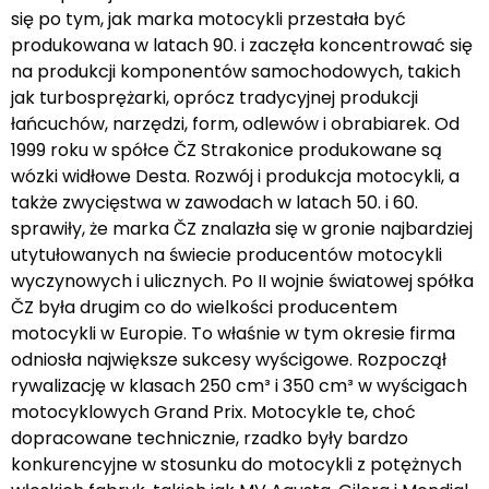
się po tym, jak marka motocykli przestała być
produkowana w latach 90. i zaczęła koncentrować się
na produkcji komponentów samochodowych, takich
jak turbosprężarki, oprócz tradycyjnej produkcji
łańcuchów, narzędzi, form, odlewów i obrabiarek. Od
1999 roku w spółce ČZ Strakonice produkowane są
wózki widłowe Desta. Rozwój i produkcja motocykli, a
także zwycięstwa w zawodach w latach 50. i 60.
sprawiły, że marka ČZ znalazła się w gronie najbardziej
utytułowanych na świecie producentów motocykli
wyczynowych i ulicznych. Po II wojnie światowej spółka
ČZ była drugim co do wielkości producentem
motocykli w Europie. To właśnie w tym okresie firma
odniosła największe sukcesy wyścigowe. Rozpoczął
rywalizację w klasach 250 cm³ i 350 cm³ w wyścigach
motocyklowych Grand Prix. Motocykle te, choć
dopracowane technicznie, rzadko były bardzo
konkurencyjne w stosunku do motocykli z potężnych