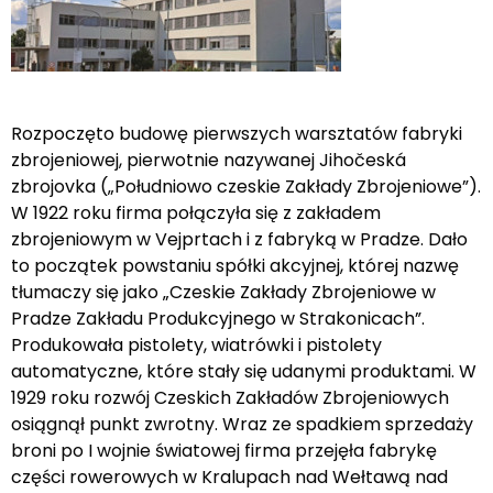
Rozpoczęto budowę pierwszych warsztatów fabryki
zbrojeniowej, pierwotnie nazywanej Jihočeská
zbrojovka („Południowo czeskie Zakłady Zbrojeniowe”).
W 1922 roku firma połączyła się z zakładem
zbrojeniowym w Vejprtach i z fabryką w Pradze. Dało
to początek powstaniu spółki akcyjnej, której nazwę
tłumaczy się jako „Czeskie Zakłady Zbrojeniowe w
Pradze Zakładu Produkcyjnego w Strakonicach”.
Produkowała pistolety, wiatrówki i pistolety
automatyczne, które stały się udanymi produktami. W
1929 roku rozwój Czeskich Zakładów Zbrojeniowych
osiągnął punkt zwrotny. Wraz ze spadkiem sprzedaży
broni po I wojnie światowej firma przejęła fabrykę
części rowerowych w Kralupach nad Wełtawą nad