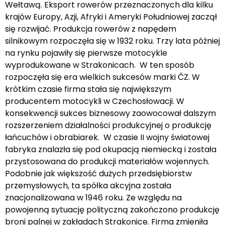
Wełtawą. Eksport rowerów przeznaczonych dla kilku
krajów Europy, Azji, Afryki i Ameryki Południowej zaczął
się rozwijać. Produkcja rowerów z napędem
silnikowym rozpoczęła się w 1932 roku. Trzy lata później
na rynku pojawiły się pierwsze motocykle
wyprodukowane w Strakonicach. W ten sposób
rozpoczęła się era wielkich sukcesów marki ČZ. W
krótkim czasie firma stała się największym
producentem motocykli w Czechosłowacji. W
konsekwencji sukces biznesowy zaowocował dalszym
rozszerzeniem działalności produkcyjnej o produkcję
łańcuchów i obrabiarek. W czasie II wojny światowej
fabryka znalazła się pod okupacją niemiecką i została
przystosowana do produkcji materiałów wojennych.
Podobnie jak większość dużych przedsiębiorstw
przemysłowych, ta spółka akcyjna została
znacjonalizowana w 1946 roku. Ze względu na
powojenną sytuację polityczną zakończono produkcję
broni palnej w zakładach Strakonice. Firma zmieniła