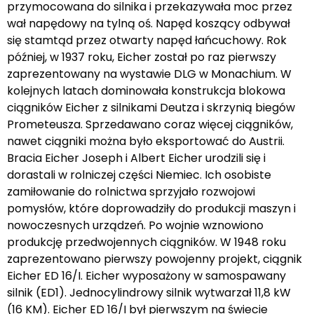
przymocowana do silnika i przekazywała moc przez
wał napędowy na tylną oś. Napęd koszący odbywał
się stamtąd przez otwarty napęd łańcuchowy. Rok
później, w 1937 roku, Eicher został po raz pierwszy
zaprezentowany na wystawie DLG w Monachium. W
kolejnych latach dominowała konstrukcja blokowa
ciągników Eicher z silnikami Deutza i skrzynią biegów
Prometeusza. Sprzedawano coraz więcej ciągników,
nawet ciągniki można było eksportować do Austrii.
Bracia Eicher Joseph i Albert Eicher urodzili się i
dorastali w rolniczej części Niemiec. Ich osobiste
zamiłowanie do rolnictwa sprzyjało rozwojowi
pomysłów, które doprowadziły do produkcji maszyn i
nowoczesnych urządzeń. Po wojnie wznowiono
produkcję przedwojennych ciągników. W 1948 roku
zaprezentowano pierwszy powojenny projekt, ciągnik
Eicher ED 16/I. Eicher wyposażony w samospawany
silnik (ED1). Jednocylindrowy silnik wytwarzał 11,8 kW
(16 KM). Eicher ED 16/I był pierwszym na świecie