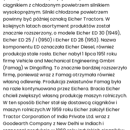
ciągnikiem z chłodzonym powietrzem silnikiem
wysokoprężnym. Silniki chłodzone powietrzem
powinny być później oznaką Eicher Tractors. W
kolejnych latach asortyment produktów został
znacznie rozszerzony, o modele Eicher ED 30 (1949),
Eicher ED 25 / I (1950) i Eicher ED 28 (1953). Nazwa
komponentu ED oznaczała Eicher Diesel, również
produkcja stale rosła. Eicher nabył 1 lipca 1951 roku
firmę Vehicle and Mechanical Engineering GmbH
(Famag) w Dingolfing. To znacznie bardziej rozszerzyło
firmę, ponieważ wraz z Famag otrzymała również
własną odlewnię. Produkcja zwiastunów Famag była
na razie kontynuowana przez Eichera. Bracia Eicher
chcieli zwiększyć własną produkcję maszyn rolniczych.
W ten sposób Eicher stał się dostawcą ciągników i
maszyn rolniczych.W 1959 roku Eicher założył Eicher
Tractor Corporation of India Private Ltd. wraz z
Goodearth Company z New Delhi w Indiach i