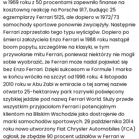
w 1969 roku z 50 procentami zapewniło finanse na
kosztowną reakcję na Porsche 917, budując 25
egzemplarzy Ferrari 512S, ale dopiero w 1972/73
samochody sportowe ponownie zwyciężyły. Następnie
Ferrari zaprzestało tego typu wyścigów. Dopiero po
śmierci założyciela Enzo Ferrari w 1988 roku nastąpił
boom popytu, szczególnie na klasyki, w tym
przywołanie mitu Ferrari, ponieważ niektórzy nie mogli
sobie wyobrazić, że Ferrari może nadal pojawiać się
bez Enzo Ferrari. Dzięki sukcesom w Formule 1 marka
w końcu wróciła na szczyt od 1996 roku. 4 listopada
2010 roku w Abu Zabi w emiracie o tej samej nazwie
otwarto 25-hektarowy park rozrywki poświęcony
szybkiej jeździe pod nazwą Ferrari World. Służy przede
wszystkim przyjaciołom Ferrari i potencjalnym
klientom na Bliskim Wschodzie jako dostrojenie do
marki samochodów sportowych. 29 października 2014
roku nowo utworzony Fiat Chrysler Automobiles (FCA)
ogłosił, że zbędzie 90 procent udziałów w Ferrari w