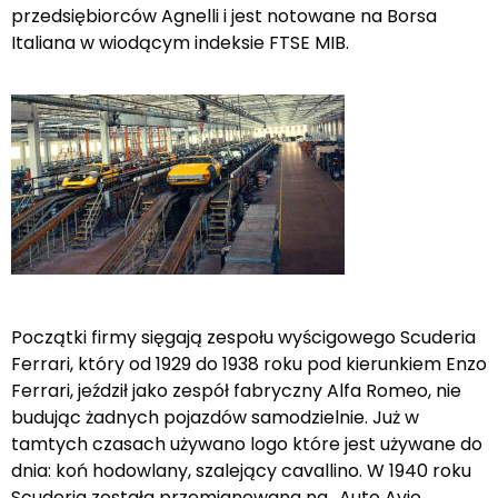
przedsiębiorców Agnelli i jest notowane na Borsa
Italiana w wiodącym indeksie FTSE MIB.
Początki firmy sięgają zespołu wyścigowego Scuderia
Ferrari, który od 1929 do 1938 roku pod kierunkiem Enzo
Ferrari, jeździł jako zespół fabryczny Alfa Romeo, nie
budując żadnych pojazdów samodzielnie. Już w
tamtych czasach używano logo które jest używane do
dnia: koń hodowlany, szalejący cavallino. W 1940 roku
Scuderia została przemianowana na „Auto Avio