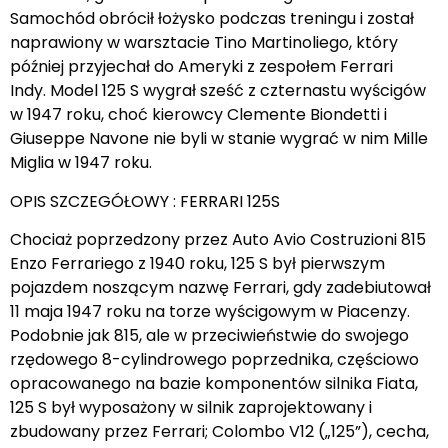
Samochód obrócił łożysko podczas treningu i został
naprawiony w warsztacie Tino Martinoliego, który
później przyjechał do Ameryki z zespołem Ferrari
Indy. Model 125 S wygrał sześć z czternastu wyścigów
w 1947 roku, choć kierowcy Clemente Biondetti i
Giuseppe Navone nie byli w stanie wygrać w nim Mille
Miglia w 1947 roku.
OPIS SZCZEGÓŁOWY : FERRARI 125S
Chociaż poprzedzony przez Auto Avio Costruzioni 815
Enzo Ferrariego z 1940 roku, 125 S był pierwszym
pojazdem noszącym nazwę Ferrari, gdy zadebiutował
11 maja 1947 roku na torze wyścigowym w Piacenzy.
Podobnie jak 815, ale w przeciwieństwie do swojego
rzędowego 8-cylindrowego poprzednika, częściowo
opracowanego na bazie komponentów silnika Fiata,
125 S był wyposażony w silnik zaprojektowany i
zbudowany przez Ferrari; Colombo V12 („125”), cecha,