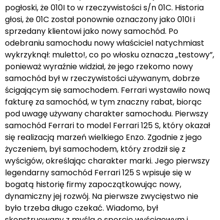
pogłoski, że 010I to w rzeczywistości s/n 01C. Historia
głosi, że 01C został ponownie oznaczony jako 010I i
sprzedany klientowi jako nowy samochód. Po
odebraniu samochodu nowy właściciel natychmiast
wykrzyknął: muletto!, co po włosku oznacza „testowy”,
ponieważ wyraźnie widział, że jego rzekomo nowy
samochód był w rzeczywistości używanym, dobrze
ścigającym się samochodem. Ferrari wystawiło nową
fakturę za samochód, w tym znaczny rabat, biorąc
pod uwagę używany charakter samochodu. Pierwszy
samochód Ferrari to model Ferrari 125 S, który okazał
się realizacją marzeń wielkiego Enzo. Zgodnie z jego
życzeniem, był samochodem, który zrodził się z
wyścigów, określając charakter marki. Jego pierwszy
legendarny samochód Ferrari 125 S wpisuje się w
bogatą historię firmy zapoczątkowując nowy,
dynamiczny jej rozwój. Na pierwsze zwycięstwo nie
było trzeba długo czekać. Wiadomo, był
skonstruowany z myślą o sporcie wyścigowym i