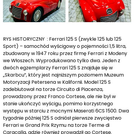
RYS HISTORYCZNY : Ferrari 125 S (zwykle 125 lub 125
Sport) – samochód wyścigowy o pojemności 1,5 litra,
zbudowany w 1947 roku przez firmę Ferrari z Modeny
we Włoszech. Wyprodukowano tylko dwa. Jeden z
dwóch egzemplarzy Ferrari 125 S znajduje się w
„Skarbcu”, który jest najniższym poziomem Muzeum
Motoryzacji Petersena w Kalifornii. Model 125 S
zadebiutował na torze Circuito di Piacenza,
prowadzony przez Franco Cortese, ale nie był w
stanie ukończyć wyścigu, pomimo korzystnego
występu w starciu z mocnymi Maserati 6CS 1500. Dwa
tygodnie później 125 S odniósł pierwsze zwycięstwo
Ferrari w Grand Prix Rzymu na torze Terme di
Caracalla, gdzie również prowadził go Cortese.