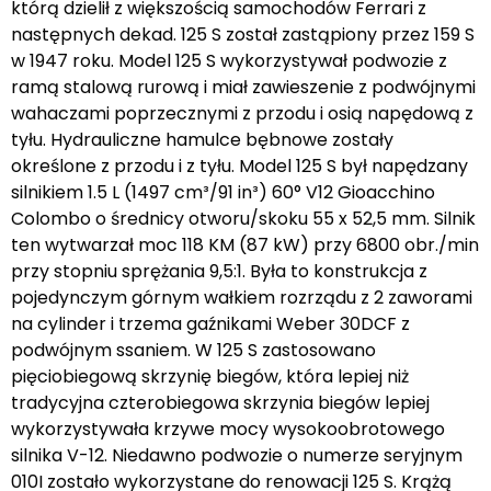
którą dzielił z większością samochodów Ferrari z
następnych dekad. 125 S został zastąpiony przez 159 S
w 1947 roku. Model 125 S wykorzystywał podwozie z
ramą stalową rurową i miał zawieszenie z podwójnymi
wahaczami poprzecznymi z przodu i osią napędową z
tyłu. Hydrauliczne hamulce bębnowe zostały
określone z przodu i z tyłu. Model 125 S był napędzany
silnikiem 1.5 L (1497 cm³/91 in³) 60° V12 Gioacchino
Colombo o średnicy otworu/skoku 55 x 52,5 mm. Silnik
ten wytwarzał moc 118 KM (87 kW) przy 6800 obr./min
przy stopniu sprężania 9,5:1. Była to konstrukcja z
pojedynczym górnym wałkiem rozrządu z 2 zaworami
na cylinder i trzema gaźnikami Weber 30DCF z
podwójnym ssaniem. W 125 S zastosowano
pięciobiegową skrzynię biegów, która lepiej niż
tradycyjna czterobiegowa skrzynia biegów lepiej
wykorzystywała krzywe mocy wysokoobrotowego
silnika V-12. Niedawno podwozie o numerze seryjnym
010I zostało wykorzystane do renowacji 125 S. Krążą