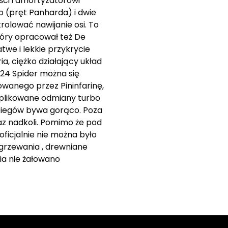
ci i amortyzatorowi
o (pręt Panharda) i dwie
olować nawijanie osi. To
który opracował też De
we i lekkie przykrycie
, ciężko działający układ
124 Spider można się
owanego przez Pininfarinę,
omplikowane odmiany turbo
i biegów bywa gorąco. Poza
az nadkoli. Pomimo że pod
ficjalnie nie można było
ogrzewania , drewniane
ia nie żałowano