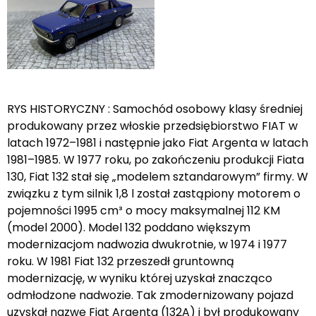
RYS HISTORYCZNY : Samochód osobowy klasy średniej
produkowany przez włoskie przedsiębiorstwo FIAT w
latach 1972–1981 i następnie jako Fiat Argenta w latach
1981–1985. W 1977 roku, po zakończeniu produkcji Fiata
130, Fiat 132 stał się „modelem sztandarowym” firmy. W
związku z tym silnik 1,8 l został zastąpiony motorem o
pojemności 1995 cm³ o mocy maksymalnej 112 KM
(model 2000). Model 132 poddano większym
modernizacjom nadwozia dwukrotnie, w 1974 i 1977
roku. W 1981 Fiat 132 przeszedł gruntowną
modernizację, w wyniku której uzyskał znacząco
odmłodzone nadwozie. Tak zmodernizowany pojazd
uzyskał nazwę Fiat Argenta (132A) i był produkowany