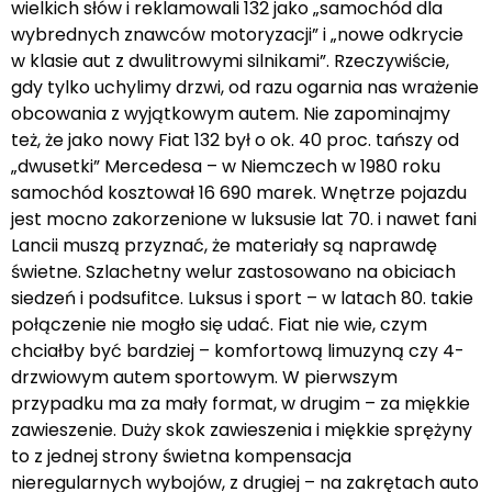
wielkich słów i reklamowali 132 jako „samochód dla
wybrednych znawców motoryzacji” i „nowe odkrycie
w klasie aut z dwulitrowymi silnikami”. Rzeczywiście,
gdy tylko uchylimy drzwi, od razu ogarnia nas wrażenie
obcowania z wyjątkowym autem. Nie zapominajmy
też, że jako nowy Fiat 132 był o ok. 40 proc. tańszy od
„dwusetki” Mercedesa – w Niemczech w 1980 roku
samochód kosztował 16 690 marek. Wnętrze pojazdu
jest mocno zakorzenione w luksusie lat 70. i nawet fani
Lancii muszą przyznać, że materiały są naprawdę
świetne. Szlachetny welur zastosowano na obiciach
siedzeń i podsufitce. Luksus i sport – w latach 80. takie
połączenie nie mogło się udać. Fiat nie wie, czym
chciałby być bardziej – komfortową limuzyną czy 4-
drzwiowym autem sportowym. W pierwszym
przypadku ma za mały format, w drugim – za miękkie
zawieszenie. Duży skok zawieszenia i miękkie sprężyny
to z jednej strony świetna kompensacja
nieregularnych wybojów, z drugiej – na zakrętach auto