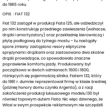
do 1985 roku.
OPIS : FIAT 132
Fiat 132 zastąpił w produkcji Fiata 125, ale odziedziczył
po nim konstrukcję przedniego zawieszenia (wahacze,
drążki i amortyzatory) oraz przekładnię kierowniczą i
płytę podłogową do tylnego mostu – tu nastąpiły
spore zmiany: zastąpiono resory eliptyczne
sprężynami i drążkami oraz zastosowano dwa skośne
drążki prowadzące, co spowodowało znaczne
poprawienie komfortu jazdy. Produkowany był
początkowo w dwóch odmianach: 1600 i 1800,
różniących się pojemnością silnika. Fiatem 132, który
do 1981 r. dumnie reprezentował firmę w klasie średniej
(później honory domu czyniła Argenta), a z racji
zakończenia produkcji luksusowego modelu 130 był
również topowym autem Fiata. Nic więc dziwnego, że
Włosi w swym prospekcie reklamowym nie szczędzili