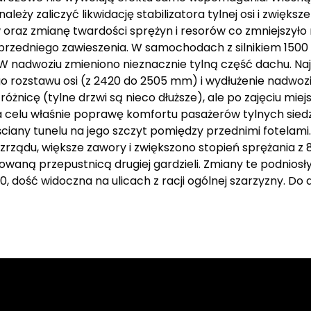
eży zaliczyć likwidację stabilizatora tylnej osi i zwiększe
w oraz zmianę twardości sprężyn i resorów co zmniejszył
przedniego zawieszenia. W samochodach z silnikiem 15
W nadwoziu zmieniono nieznacznie tylną część dachu. Na
o rozstawu osi (z 2420 do 2505 mm) i wydłużenie nadwozi
żnicę (tylne drzwi są nieco dłuższe), ale po zajęciu miejs
 na celu właśnie poprawę komfortu pasażerów tylnych sie
iany tunelu na jego szczyt pomiędzy przednimi fotelami. 
ządu, większe zawory i zwiększono stopień sprężania z 8,
aną przepustnicą drugiej gardzieli. Zmiany te podniosły
, dość widoczna na ulicach z racji ogólnej szarzyzny. Do d