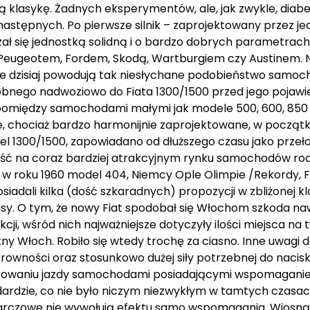
lasykę. Żadnych eksperymentów, ale, jak zwykle, diabeł 
 następnych. Po pierwsze silnik – zaprojektowany przez j
zał się jednostką solidną i o bardzo dobrych parametra
z Peugeotem, Fordem, Skodą, Wartburgiem czy Austinem. 
re dzisiaj powodują tak niesłychane podobieństwo samoc
nego nadwoziowo do Fiata 1300/1500 przed jego pojawien
i pomiędzy samochodami małymi jak modele 500, 600, 850 i
ie, chociaż bardzo harmonijnie zaprojektowane, w początku
el 1300/1500, zapowiadano od dłuższego czasu jako przeł
ć na coraz bardziej atrakcyjnym rynku samochodów rodzin
y w roku 1960 model 404, Niemcy Ople Olimpie /Rekordy, 
iadali kilka (dość szkaradnych) propozycji w zbliżonej kl
asy. O tym, że nowy Fiat spodobał się Włochom szkoda na
i, wśród nich najważniejsze dotyczyły ilości miejsca na ty
tny Włoch. Robiło się wtedy trochę za ciasno. Inne uwagi 
owności oraz stosunkowo dużej siły potrzebnej do nacis
róbowaniu jazdy samochodami posiadającymi wspomagan
dardzie, co nie było niczym niezwykłym w tamtych czasa
arczowe nie wywołują efektu samo wspomagania. Wiosną