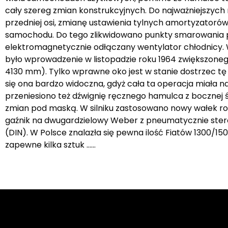
cały szereg zmian konstrukcyjnych. Do najważniejszych nal
przedniej osi, zmianę ustawienia tylnych amortyzatoró
samochodu. Do tego zlikwidowano punkty smarowania 
elektromagnetycznie odłączany wentylator chłodnicy. 
było wprowadzenie w listopadzie roku 1964 zwiększoneg
4130 mm). Tylko wprawne oko jest w stanie dostrzec tę ró
się ona bardzo widoczna, gdyż cała ta operacja miała
przeniesiono też dźwignię ręcznego hamulca z bocznej śc
zmian pod maską. W silniku zastosowano nowy wałek rozr
gaźnik na dwugardzielowy Weber z pneumatycznie sterow
(DIN). W Polsce znalazła się pewna ilość Fiatów 1300/1500
zapewne kilka sztuk ……