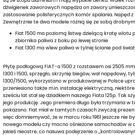
są ze stopu aluminium i mają wypukłe denka. Wałek rozr
dźwigienek zaworowych napędza on zawory umieszczone w
zastosowanie polisferycznych komór spalania. Napęd 
Zewnętrznie te dwa modele różnią się ze sobą drobnym
Fiat 1500 ma poziomą listwę dzielącą kratę wlotu
zbiornika paliwa z boku po lewej stronie
Fiat 1300 ma wlew paliwa w tylnej ścianie pod świa
Płytę podłogową FIAT-a 1500 z rozstawem osi 2505 mm 
1300 i 1500, sprzęgło, skrzynię biegów, wał napędowy, tyl
1300/1500, wykorzystano w produkowanej w Polsce uproszc
przeniesiono także m.in. instalację elektryczną, niekt
sześciu lat stał się dziadkiem naszego Fiata 125p. Tak 
jego produkcję. Jego premiera długo była trzymana w ta
pokazano. Fiat miał w tamtych czasach zwyczaj prezen
więc domniemywać, że w marcu roku 1961 jeszcze nie był
nowego modelu czy mocno ośnieżone samochodów w czas
jakieś nieostre, co nasuwa podejrzenie o „kontrolow