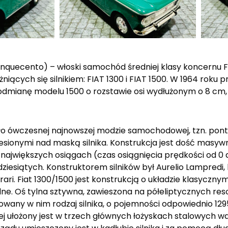
cinquecento) – włoski samochód średniej klasy koncernu 
niących się silnikiem: FIAT 1300 i FIAT 1500. W 1964 roku 
odmianę modelu 1500 o rozstawie osi wydłużonym o 8 cm
o ówczesnej najnowszej modzie samochodowej, tzn. pon
sionymi nad maską silnika. Konstrukcja jest dość masywn
największych osiągach (czas osiągnięcia prędkości od 0 d
esiątych. Konstruktorem silników był Aurelio Lampredi, 
i. Fiat 1300/1500 jest konstrukcją o układzie klasycznym;
ne. Oś tylna sztywna, zawieszona na półeliptycznych res
any w nim rodzaj silnika, o pojemności odpowiednio 1295 
bowej ułożony jest w trzech głównych łożyskach stalowych 