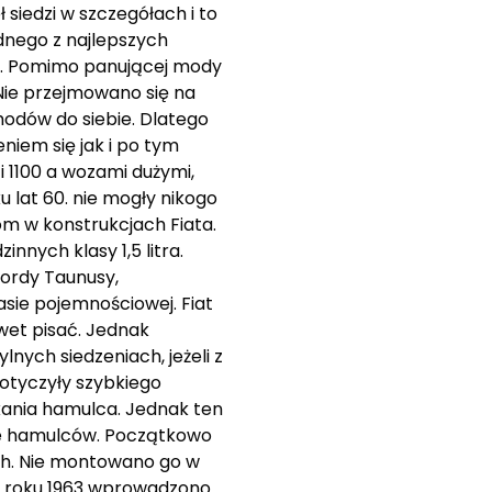
siedzi w szczegółach i to
ednego z najlepszych
ch. Pomimo panującej mody
Nie przejmowano się na
hodów do siebie. Dlatego
iem się jak i po tym
 1100 a wozami dużymi,
 lat 60. nie mogły nikogo
om w konstrukcjach Fiata.
nych klasy 1,5 litra.
Fordy Taunusy,
asie pojemnościowej. Fiat
wet pisać. Jednak
lnych siedzeniach, jeżeli z
dotyczyły szybkiego
kania hamulca. Jednak ten
ie hamulców. Początkowo
ch. Nie montowano go w
 roku 1963 wprowadzono