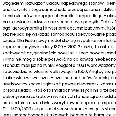
względem rozwiązań układu napędowego stanowił pełną k
one uczyniły z tego samochodu przebój sezonu i …..kilku
konstruktorów europejskich Aurelio Lamprediego – oka
na określone nadwozia nie sposób było pomylić Fiata 
ogół aerodynamiką i kryteriami optymalizacyjnymi, któ
też nie uda się wskazać samochodu zdecydowanie podob
czasie. Dla Fiata nowy model stał się wypełnieniem luk
reprezentacyjnymi klasy 1800 – 2100. Zresztą te ostatn
zachwycać oryginalnością swej linii. Z tego powodu mod
Firma nie mogła sobie pozwolić na całkowitą nieobecnoś
Francuzi mieli już na rynku Peugeota 403 i wprowadzon
zapowiedziano właśnie Volkswagena 1500, Anglicy też pos
trafiał więc w swój czas – czas samochodów średniej kl
użytkownicy zaczęli zgłaszać pewne niedostatki konstrukcj
przodu siedział ktoś o rozmiarach większych niż przecię
pokonywania zakrętów i wyraźnych tendencji do nadster
ostatni fakt można było zweryfikować dopiero po sp
Fiat 1300/1500 nie posiadał serwa hamulcowego w stan
wielu samochodach użytkowych, pomimo że hamulce t