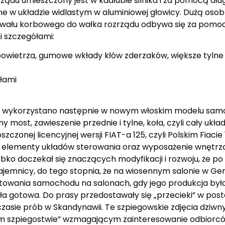
ządu umieszczony jest w kadłubie silnika i za pomocą dłu
 układzie widlastym w aluminiowej głowicy. Dużą osobliw
z wału korbowego do wałka rozrządu odbywa się za pomo
i szczegółami:
 powietrza, gumowe wkłady kłów zderzaków, większe tylne
tłami
wykorzystano następnie w nowym włoskim modelu samochod
ny most, zawieszenie przednie i tylne, koła, czyli cały ukł
zonej licencyjnej wersji FIAT-a 125, czyli Polskim Fiacie
óre elementy układów sterowania oraz wyposażenie wnętrza
szybko doczekał się znaczących modyfikacji i rozwoju, że p
jemnicy, do tego stopnia, że na wiosennym salonie w Gen
towania samochodu na salonach, gdy jego produkcja był
a gotowa. Do prasy przedostawały się „przecieki” w post
ie prób w Skandynawii. Te szpiegowskie zdjęcia dziwn
anym szpiegostwie” wzmagającym zainteresowanie odbior