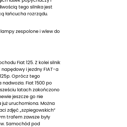
gich lasek popychaczy i
ością tego silnika jest
cą łańcucha rozrządu.
 lampy zespolone i wlew do
u Fiat 125. Z kolei silnik
ad napędowy i jezdny FIAT-a
 125p. Oprócz tego
 nadwozia. Fiat 1500 po
o sześciu latach zakończono
ewie jeszcze go nie
a już uruchomiona. Można
aci zdjęć „szpiegowskich”
ym trafem zawsze były
ców. Samochód pod