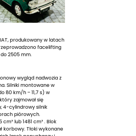
FIAT, produkowany w latach
przeprowadzono facelifting
, do 2505 mm.
tonowy wygląd nadwozia z
a. Silniki montowane w
o 80 km/h – 11,7 s) w
który zajmował się
 4-cylindrowy silnik
orach piórowych.
cm³ lub 1481 cm³ . Blok
wał korbowy. Tłoki wykonane