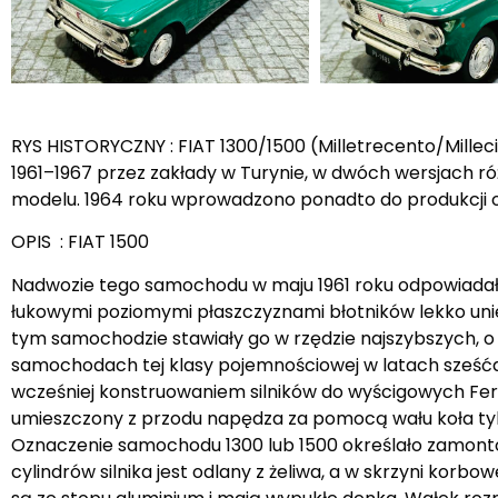
RYS HISTORYCZNY : FIAT 1300/1500 (Milletrecento/Mille
1961–1967 przez zakłady w Turynie, w dwóch wersjach róż
modelu. 1964 roku wprowadzono ponadto do produkcji 
OPIS : FIAT 1500
Nadwozie tego samochodu w maju 1961 roku odpowiadał
łukowymi poziomymi płaszczyznami błotników lekko unie
tym samochodzie stawiały go w rzędzie najszybszych, o 
samochodach tej klasy pojemnościowej w latach sześćdzi
wcześniej konstruowaniem silników do wyścigowych Ferrar
umieszczony z przodu napędza za pomocą wału koła tyl
Oznaczenie samochodu 1300 lub 1500 określało zamontow
cylindrów silnika jest odlany z żeliwa, a w skrzyni kor