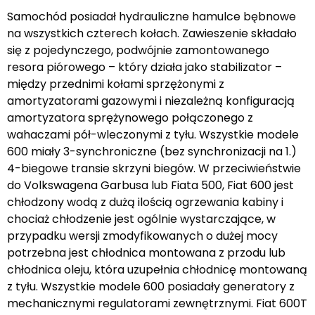
Samochód posiadał hydrauliczne hamulce bębnowe
na wszystkich czterech kołach. Zawieszenie składało
się z pojedynczego, podwójnie zamontowanego
resora piórowego – który działa jako stabilizator –
między przednimi kołami sprzężonymi z
amortyzatorami gazowymi i niezależną konfiguracją
amortyzatora sprężynowego połączonego z
wahaczami pół-wleczonymi z tyłu. Wszystkie modele
600 miały 3-synchroniczne (bez synchronizacji na 1.)
4-biegowe transie skrzyni biegów. W przeciwieństwie
do Volkswagena Garbusa lub Fiata 500, Fiat 600 jest
chłodzony wodą z dużą ilością ogrzewania kabiny i
chociaż chłodzenie jest ogólnie wystarczające, w
przypadku wersji zmodyfikowanych o dużej mocy
potrzebna jest chłodnica montowana z przodu lub
chłodnica oleju, która uzupełnia chłodnicę montowaną
z tyłu. Wszystkie modele 600 posiadały generatory z
mechanicznymi regulatorami zewnętrznymi. Fiat 600T