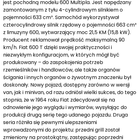
jest pochodną modelu 600 Multipla. Jest napędzany
zamontowanym z tyłu 4-cylindrowym silnikiem o
pojemności 633 cm³. Samochód wykorzystywał
czterocylindrowy silnik rzędowy o pojemności 663 cm³
z limuzyny 600, wytwarzający moc 21,5 KM (15,8 kW).
Producent reklamował prędkość maksymalną 90
km/h. Fiat 600 T dzięki swojej praktyczności i
niezwykłym konfiguracjom, w których mógł być
produkowany – do zaspokojenia potrzeb
rzemieślników i handlowców, ale także organów
ścigania i innych organów o żywotnym znaczeniu był
doskonały. Nowy pojazd, dostępny zarówno w wersji
van, jak i minivan, od razu odniósł wielki sukces, do tego
stopnia, że w 1964 roku Fiat zdecydował się na
odnowienie jego wyglądu i wymiarów, wysyłając do
produkcji drugą serię tego udanego pojazdu. Druga
seria różniła się pewnymi ulepszeniami
wprowadzonymi do projektu: przedni grill został
zmieniony na prostokątny, zastępując poprzedni