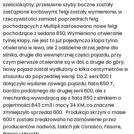
sześciokątny; przesuwne szyby boczne zostały
zastąpione korbowymi; felgi zostały wymienione, w
rzeczywistości zamiast poprzednich felg
pochodzących z Multipli zastosowano nowe felgi
pochodzące z sedana 850; Wymieniono otwieranie
tylnej klapy, nie jest to już pojedyncza klapa tylna
otwierana w lewo, ale 2 oddzielne drzwi, jedne dla
silnika, drugie dla wewnętrznej części pojazdu, przy
czym pierwsze otwierane są w dół, a drugie do góry;
Nowy pojazd został wydłużony o kilka centymetrów w
stosunku do poprzedniej wersji. Do 2. serii 600 t
dołączyło wydanie nowego pojazdu: fiata 850 T,
bardzo podobnego do drugiej serii 600, ale z
mechaniką wywodzącą się z fiata 850 z silnikiem o
pojemności 843 cm3 i mocy 34 KM, co znacznie
zmniejszyło sprzedaż 600. Produkcja skrzyni o masie
600 t została zrealizowana na zamówienie przez
producentów nadwozi, takich jak Coriasco, Fissore,
Pasino i Moretti.