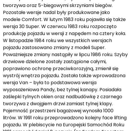
tworzywa oraz 5-biegowymi skrzyniami biegów.
Pozostałe wersje nadal były produkowane jako
modele Comfort. W lutym 1983 roku pojawiła się także
wersja 30 Super. W czerwcu 1983 roku rozpoczęto
produkcję pojazdu w wersji z napędem na cztery koła.
W listopadzie 1984 roku we wszystkich wersjach
pojazdu zastosowano zmiany z modeli Super.
Poważniejsze zmiany nastąpiły w lipcu 1986 roku. Szyby
drzwiowe dzielone zostały zastąpione całymi,
poprawiono ochronę przeciwkorozyjną, zmienił się
wystrój wnętrza pojazdu. Została także wprowadzona
wersja Van – była to podstawowa wersja
wyposażeniowa Pandy, bez tylnej kanapy. Posiadała
zaślepki tylnych okien oraz nadbudówkę z czarnego
tworzywa z dwojgiem drzwi zamiast tylnej klapy.
Pojemność przestrzeni bagażowej wynosiła 1000
litrów. W 1991 roku przeprowadzono kolejny face lifting
pojazdu. W plebiscycie na Europejski Samochód Roku