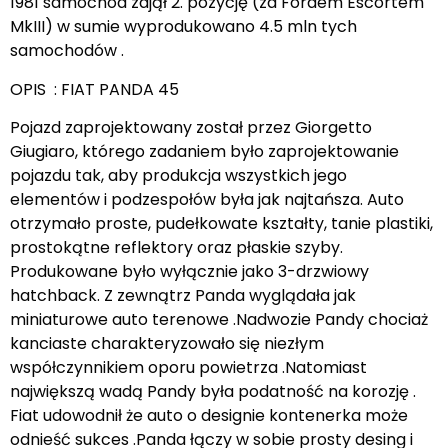
1981 samochód zajął 2. pozycję (za Fordem Escortem
MkIII) w sumie wyprodukowano 4.5 mln tych
samochodów .
OPIS : FIAT PANDA 45
Pojazd zaprojektowany został przez Giorgetto
Giugiaro, którego zadaniem było zaprojektowanie
pojazdu tak, aby produkcja wszystkich jego
elementów i podzespołów była jak najtańsza. Auto
otrzymało proste, pudełkowate kształty, tanie plastiki,
prostokątne reflektory oraz płaskie szyby.
Produkowane było wyłącznie jako 3-drzwiowy
hatchback. Z zewnątrz Panda wyglądała jak
miniaturowe auto terenowe .Nadwozie Pandy chociaż
kanciaste charakteryzowało się niezłym
współczynnikiem oporu powietrza .Natomiast
największą wadą Pandy była podatność na korozję .
Fiat udowodnił że auto o designie kontenerka może
odnieść sukces .Panda łączy w sobie prosty desing i