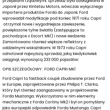
przepisami rządowymi. Sprzedaż była obsługiwana w
Japonii przez Kintetsu Motors, wówczas wyłącznego
importera produktów Forda do Japonii. Ford
wprowadził modyfikacje pod koniec 1971 roku. Capri
otrzymał nowe i wygodniejsze zawieszenie,
powiększone tylne światła (zastępujące to
pochodzące z Escort Mk1) i nowe siedzenia.
Zamontowano również większe reflektory z
oddzielnymi wskaźnikami. W 1973 roku Capri
odnotował najwyższą sprzedaż, jaką kiedykolwiek
osiągnął, wynoszącą 233 000 pojazdów:
OPIS SZCZEGÓŁOWY : FORD CAPRI MK1
Ford Capri to fastback coupé zbudowane przez Ford
w Europie, zaprojektowane przez Philipa T. Clarka,
który był również zaangażowany w projektowanie
Forda Mustanga. Wykorzystano w nim elementy
mechaniczne z Forda Cortiny Mk2 i był on pomyślany
jako europejski odpowiednik Forda Mustanga. Capri