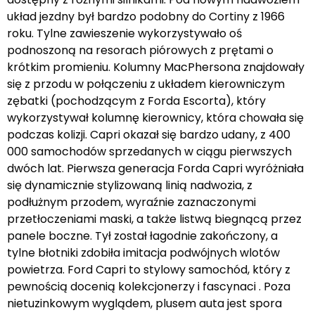
układ jezdny był bardzo podobny do Cortiny z 1966
roku. Tylne zawieszenie wykorzystywało oś
podnoszoną na resorach piórowych z prętami o
krótkim promieniu. Kolumny MacPhersona znajdowały
się z przodu w połączeniu z układem kierowniczym
zębatki (pochodzącym z Forda Escorta), który
wykorzystywał kolumnę kierownicy, która chowała się
podczas kolizji. Capri okazał się bardzo udany, z 400
000 samochodów sprzedanych w ciągu pierwszych
dwóch lat. Pierwsza generacja Forda Capri wyróżniała
się dynamicznie stylizowaną linią nadwozia, z
podłużnym przodem, wyraźnie zaznaczonymi
przetłoczeniami maski, a także listwą biegnącą przez
panele boczne. Tył został łagodnie zakończony, a
tylne błotniki zdobiła imitacja podwójnych wlotów
powietrza. Ford Capri to stylowy samochód, który z
pewnością docenią kolekcjonerzy i fascynaci . Poza
nietuzinkowym wyglądem, plusem auta jest spora