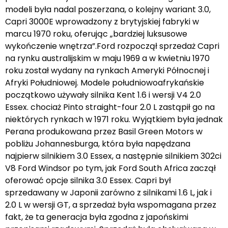
modeli była nadal poszerzana, o kolejny wariant 3.0,
Capri 3000E wprowadzony z brytyjskiej fabryki w
marcu 1970 roku, oferując „bardziej luksusowe
wykończenie wnętrza”.Ford rozpoczął sprzedaż Capri
na rynku australijskim w maju 1969 a w kwietniu 1970
roku został wydany na rynkach Ameryki Północnej i
Afryki Południowej. Modele południowoafrykańskie
początkowo używały silnika Kent 1.6 i wersji V4 2.0
Essex. chociaż Pinto straight-four 2.0 L zastąpił go na
niektórych rynkach w 1971 roku. Wyjątkiem była jednak
Perana produkowana przez Basil Green Motors w
pobliżu Johannesburga, która była napędzana
najpierw silnikiem 3.0 Essex, a następnie silnikiem 302ci
V8 Ford Windsor po tym, jak Ford South Africa zaczął
oferować opcje silnika 3.0 Essex. Capri był
sprzedawany w Japonii zarówno z silnikami 1.6 L, jak i
2.0 L w wersji GT, a sprzedaż była wspomagana przez
fakt, że ta generacja była zgodna z japońskimi