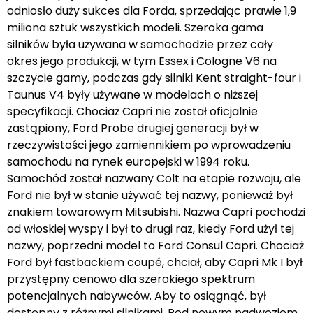
odniosło duży sukces dla Forda, sprzedając prawie 1,9
miliona sztuk wszystkich modeli. Szeroka gama
silników była używana w samochodzie przez cały
okres jego produkcji, w tym Essex i Cologne V6 na
szczycie gamy, podczas gdy silniki Kent straight-four i
Taunus V4 były używane w modelach o niższej
specyfikacji. Chociaż Capri nie został oficjalnie
zastąpiony, Ford Probe drugiej generacji był w
rzeczywistości jego zamiennikiem po wprowadzeniu
samochodu na rynek europejski w 1994 roku.
Samochód został nazwany Colt na etapie rozwoju, ale
Ford nie był w stanie używać tej nazwy, ponieważ był
znakiem towarowym Mitsubishi. Nazwa Capri pochodzi
od włoskiej wyspy i był to drugi raz, kiedy Ford użył tej
nazwy, poprzedni model to Ford Consul Capri. Chociaż
Ford był fastbackiem coupé, chciał, aby Capri Mk I był
przystępny cenowo dla szerokiego spektrum
potencjalnych nabywców. Aby to osiągnąć, był
dostępny z różnymi silnikami. Pod nowym nadwoziem