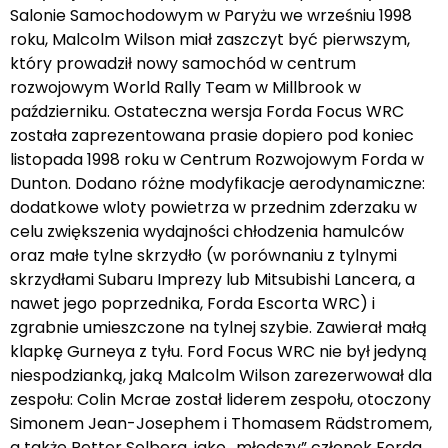
Salonie Samochodowym w Paryżu we wrześniu 1998
roku, Malcolm Wilson miał zaszczyt być pierwszym,
który prowadził nowy samochód w centrum
rozwojowym World Rally Team w Millbrook w
październiku. Ostateczna wersja Forda Focus WRC
została zaprezentowana prasie dopiero pod koniec
listopada 1998 roku w Centrum Rozwojowym Forda w
Dunton. Dodano różne modyfikacje aerodynamiczne:
dodatkowe wloty powietrza w przednim zderzaku w
celu zwiększenia wydajności chłodzenia hamulców
oraz małe tylne skrzydło (w porównaniu z tylnymi
skrzydłami Subaru Imprezy lub Mitsubishi Lancera, a
nawet jego poprzednika, Forda Escorta WRC) i
zgrabnie umieszczone na tylnej szybie. Zawierał małą
klapkę Gurneya z tyłu. Ford Focus WRC nie był jedyną
niespodzianką, jaką Malcolm Wilson zarezerwował dla
zespołu: Colin Mcrae został liderem zespołu, otoczony
Simonem Jean-Josephem i Thomasem Rädstromem,
a także Petter Solberg, jako „młodszy” członek Forda