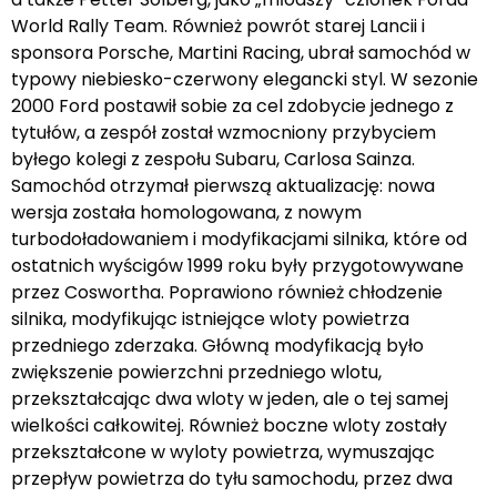
World Rally Team. Również powrót starej Lancii i
sponsora Porsche, Martini Racing, ubrał samochód w
typowy niebiesko-czerwony elegancki styl. W sezonie
2000 Ford postawił sobie za cel zdobycie jednego z
tytułów, a zespół został wzmocniony przybyciem
byłego kolegi z zespołu Subaru, Carlosa Sainza.
Samochód otrzymał pierwszą aktualizację: nowa
wersja została homologowana, z nowym
turbodoładowaniem i modyfikacjami silnika, które od
ostatnich wyścigów 1999 roku były przygotowywane
przez Coswortha. Poprawiono również chłodzenie
silnika, modyfikując istniejące wloty powietrza
przedniego zderzaka. Główną modyfikacją było
zwiększenie powierzchni przedniego wlotu,
przekształcając dwa wloty w jeden, ale o tej samej
wielkości całkowitej. Również boczne wloty zostały
przekształcone w wyloty powietrza, wymuszając
przepływ powietrza do tyłu samochodu, przez dwa