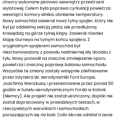
otwory wykonane pionowo wewnątrz przestrzeni
wylotowej. Celem była poprawa cyrkulacji powietrza
wewnątrz komory silnika, obniżenie temperatury.
Nowy samochód zawierał nowy tylny spojler, który nie
był już oddzielną sekcją płata, ale przedłużoną
krawędzią na górze tylnej klapy. Zawierał również
klapę Gurneya na tylnym końcu spojlera. Z
oryginalnym spojlerem samochód był
niezrównoważony z powodu nadmiernej siły docisku z
tyłu. Nowy pozwolił na znaczne zmniejszenie oporu
powietrza i znaczną poprawę balansu samochodu.
Wszystkie te zmiany zostały wstępnie zdefiniowane
przez inżyniera ds. aerodynamiki Ford Europe,
Joachima Wenzkusa, i przetestowane przez ponad 50
godzin w tunelu aerodynamicznym Forda w Kolonii
(Niemcy). Ale projekt nie został ukończony, dopóki nie
został dopracowany w prawdziwych testach, w
rzeczywistych warunkach i samochodach
poruszających się na boki. Colin Mcrae odniósł trzecie