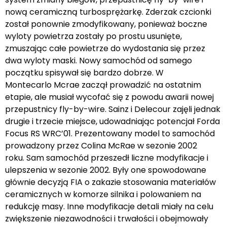
nową ceramiczną turbosprężarkę. Zderzak czcionki
został ponownie zmodyfikowany, ponieważ boczne
wyloty powietrza zostały po prostu usunięte,
zmuszając całe powietrze do wydostania się przez
dwa wyloty maski. Nowy samochód od samego
początku spisywał się bardzo dobrze. W
Montecarlo Mcrae zaczął prowadzić na ostatnim
etapie, ale musiał wycofać się z powodu awarii nowej
przepustnicy fly-by-wire. Sainz i Delecour zajęli jednak
drugie i trzecie miejsce, udowadniając potencjał Forda
Focus RS WRC’01. Prezentowany model to samochód
prowadzony przez Colina McRae w sezonie 2002
roku. Sam samochód przeszedł liczne modyfikacje i
ulepszenia w sezonie 2002. Były one spowodowane
głównie decyzją FIA o zakazie stosowania materiałów
ceramicznych w komorze silnika i polowaniem na
redukcję masy. Inne modyfikacje detali miały na celu
zwiększenie niezawodności i trwałości i obejmowały