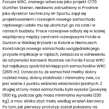
Focusa WRC, znanego wówczas jako projekt C170.
Günther Steiner, niedawno zatrudniony w Prodrive
jako dyrektor techniczny M-Sportu, zajął się
projektowaniem i rozwojem nowego samochodu
rajdowego i udało mu się ukończyć go na czas i w
ramach budżetu. Prace rozwojowe odbyły się w ścisłej
współpracy między centrami rozwojowymi Forda w
Dunton w Wielkiej Brytanii i w Kolonii w Niemczech.
Konstrukcja nowego samochodu uwzględniała jego
przyszłe implikacje w rajdach, zwłaszcza w odniesieniu
do sztywności karoserii. Rozstaw osi Forda Focus WRC
był najdłuższy spośród istniejących samochodów WRC
(2615 m). Oznacza to, że samochód miałby dobry
rozkład masy, dobrą stabilność i minimalny zwis, co
jest ważne z punktu widzenia właściwości jezdnych. Z
drugiej strony masa samochodu była wysoka (powyżej
1300 kg, podczas gdy masa minimalna wynosiła 1230
kg), a moc silnika zbyt mała, według wrażeń kierowcy.
Po tym, jak pierwszy prototyp został pokazany na