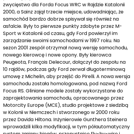
zwycięstwo dla Forda Focus WRC w Rajdzie Katalonii
2000, a Sainz zajął trzecie miejsce, udowadniając, że
samochód bardzo dobrze spisywał się również na
asfalcie. Były to pierwsze punkty zdobyte przez M-
Sport w Katalonii od czasu, gdy Ford powierzył im
zarządzanie swoimi samochodami w 1997 roku. Na
sezon 2001 zespół otrzymał nową wersję samochodu,
nowego kierowcę i nowe opony. Były kierowca
Peugeota, François Delecour, dołączył do zespołu na
10 rajdów, podczas gdy Ford zerwał długoterminową
umowę z Michelin, aby przejść do Pirelli. A nowa wersja
samochodu została homologowana, pod nazwą Ford
Focus RS. Gliniane modele zostały wykorzystane do
zaprojektowania samochodu, opracowanego przez
Motorcity Europe (MCE), studio projektowe z siedzibą
w Kolonii w Niemczech i stworzonego w 2000 roku
przez Davida Hiltona. Inżynierowie Gunthera Steinera
wprowadzili kilka modyfikacji, w tym półautomatyczny
system zmiany biegów, przepustnicę fly-by-wire i