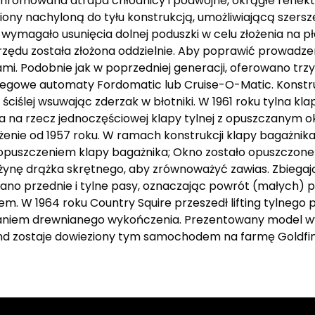
hromowana atrapa chłodnicy i podwójne, okrągłe reflekto
iony nachyloną do tyłu konstrukcją, umożliwiającą szersz
wymagało usunięcia dolnej poduszki w celu złożenia na pł
rzędu została złożona oddzielnie. Aby poprawić prowadzen
mi. Podobnie jak w poprzedniej generacji, oferowano trz
iegowe automaty Fordomatic lub Cruise-O-Matic. Konstr
 ściślej wsuwając zderzak w błotniki. W 1961 roku tylna kl
na rzecz jednoczęściowej klapy tylnej z opuszczanym ok
nie od 1957 roku. W ramach konstrukcji klapy bagażnik
puszczeniem klapy bagażnika; Okno zostało opuszczone r
żynę drążka skrętnego, aby zrównoważyć zawias. Zbiegają
wano przednie i tylne pasy, oznaczając powrót (małych) 
. W 1964 roku Country Squire przeszedł lifting tylnego 
aniem drewnianego wykończenia. Prezentowany model wy
ond zostaje dowieziony tym samochodem na farmę Goldfi