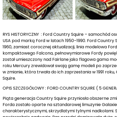
RYS HISTORYCZNY : Ford Country Squire – samochód o
USA pod marką Ford w latach 1950–1990. Ford Country 
1960, zamiast corocznej aktualizacji, linia modelowa F
kompaktowego Falcona, pełnowymiarowe Fordy powiększy
został umieszczony nad Fairlane jako flagowa gama mode
roku Mercury zrewidował swoją gamę modeli po zaprzesta
w zmianie, która trwała do ich zaprzestania w 1991 rok
Squire.
OPIS SZCZEGÓŁOWY : FORD COUNTRY SQUIRE ( 5 GENER
Piąta generacja Country Squire przyniosła obszerne 
Forda zostało oparte na sztandarowej limuzynie Galaxie
charakterystycznymi, skrzydlatymi tylnymi nadkolami. 