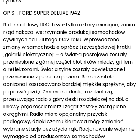
tytułów.
OPIS : FORD SUPER DELUXE 1942
Rok modelowy 1942 trwał tylko cztery miesiące, zanim
rząd nakazał wstrzymanie produkcji samochodów
cywilnych od 10 lutego 1942 roku. Wprowadzono
zmiany w samochodzie oprócz trzyczęściowej kratki
„golarki elektrycznej” – a światła postojowe zostały
przeniesione z górnej części błotników między grillem
a reflektorami. Światła tylne zostały powiększone i
przeniesione z pionu na poziom. Rama została
obniżona i zastosowano bardziej miękkie sprężyny, aby
poprawić jazdę. Zmieniono deskę rozdzielczą,
przesuwając radio z góry deski rozdzielczej na dół, a
liniowy prędkościomierz i zegar zostały zastąpione
okrągłymi. Radio miało opcjonalny przycisk
podłogowy, dzięki czemu kierowca mógł zmieniać
wybrane stacje bez użycia rąk. Racjonowanie wojenne
wymagało od producentów samochodów