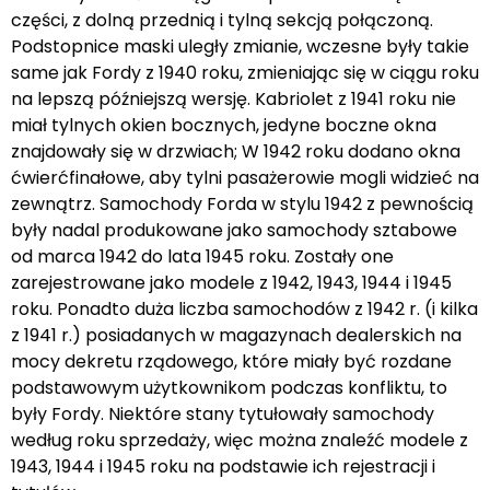
części, z dolną przednią i tylną sekcją połączoną.
Podstopnice maski uległy zmianie, wczesne były takie
same jak Fordy z 1940 roku, zmieniając się w ciągu roku
na lepszą późniejszą wersję. Kabriolet z 1941 roku nie
miał tylnych okien bocznych, jedyne boczne okna
znajdowały się w drzwiach; W 1942 roku dodano okna
ćwierćfinałowe, aby tylni pasażerowie mogli widzieć na
zewnątrz. Samochody Forda w stylu 1942 z pewnością
były nadal produkowane jako samochody sztabowe
od marca 1942 do lata 1945 roku. Zostały one
zarejestrowane jako modele z 1942, 1943, 1944 i 1945
roku. Ponadto duża liczba samochodów z 1942 r. (i kilka
z 1941 r.) posiadanych w magazynach dealerskich na
mocy dekretu rządowego, które miały być rozdane
podstawowym użytkownikom podczas konfliktu, to
były Fordy. Niektóre stany tytułowały samochody
według roku sprzedaży, więc można znaleźć modele z
1943, 1944 i 1945 roku na podstawie ich rejestracji i