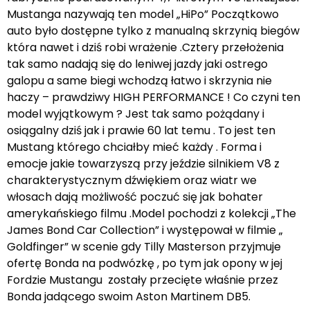
Mustanga nazywają ten model „HiPo” Początkowo
auto było dostępne tylko z manualną skrzynią biegów
która nawet i dziś robi wrażenie .Cztery przełożenia
tak samo nadają się do leniwej jazdy jaki ostrego
galopu a same biegi wchodzą łatwo i skrzynia nie
haczy – prawdziwy HIGH PERFORMANCE ! Co czyni ten
model wyjątkowym ? Jest tak samo pożądany i
osiągalny dziś jak i prawie 60 lat temu . To jest ten
Mustang którego chciałby mieć każdy . Forma i
emocje jakie towarzyszą przy jeździe silnikiem V8 z
charakterystycznym dźwiękiem oraz wiatr we
włosach dają możliwość poczuć się jak bohater
amerykańskiego filmu .Model pochodzi z kolekcji „The
James Bond Car Collection” i występował w filmie „
Goldfinger” w scenie gdy Tilly Masterson przyjmuje
ofertę Bonda na podwózkę , po tym jak opony w jej
Fordzie Mustangu zostały przecięte właśnie przez
Bonda jadącego swoim Aston Martinem DB5.