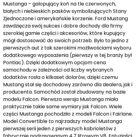
Mustanga – galopujący koń na tle czerwonych,
białych i niebieskich pasków symbolizujących Stany
Zjednoczone i amerykańskie korzenie. Ford Mustang
zawdzięcza swój sukces i dobre dochody dla firmy
szerokiej gamie części i akcesoriów, które kupujący
mógł dostosować do swoich potrzeb. Było to jedno z
pierwszych aut z tak szerokimi możliwościami wyboru
dodatkowego wyposażenia (pierwszy w tej branży był
Pontiac). Dzięki dodatkowym opcjom cena
samochodu w zależności od liczby wybranych
dodatków rosła o kilkaset dolarów, dzięki czemu
Mustang stał się dochodowy zarówno dla dealera, jak i
producenta. Samochód został zbudowany na bazie
modelu Falcon. Pierwsza wersja Mustanga miała
praktycznie takie same wymiary jak Falcon. Wiele
części Mustanga pochodziło z modeli Falcon i Fairlane.
Model Convertible to najrzadszy model Mustanga
pierwszej serii jeden z pierwszych kabrioletów z
fabrycznie podrasowanym 4,7 litrowym V8 .Entuzjaści