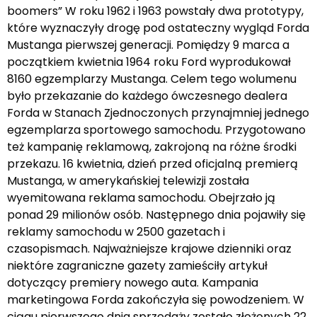
boomers” W roku 1962 i 1963 powstały dwa prototypy,
które wyznaczyły drogę pod ostateczny wygląd Forda
Mustanga pierwszej generacji. Pomiędzy 9 marca a
początkiem kwietnia 1964 roku Ford wyprodukował
8160 egzemplarzy Mustanga. Celem tego wolumenu
było przekazanie do każdego ówczesnego dealera
Forda w Stanach Zjednoczonych przynajmniej jednego
egzemplarza sportowego samochodu. Przygotowano
też kampanię reklamową, zakrojoną na różne środki
przekazu. 16 kwietnia, dzień przed oficjalną premierą
Mustanga, w amerykańskiej telewizji została
wyemitowana reklama samochodu. Obejrzało ją
ponad 29 milionów osób. Następnego dnia pojawiły się
reklamy samochodu w 2500 gazetach i
czasopismach. Najważniejsze krajowe dzienniki oraz
niektóre zagraniczne gazety zamieściły artykuł
dotyczący premiery nowego auta. Kampania
marketingowa Forda zakończyła się powodzeniem. W
ciągu pierwszego dnia sprzedaży zostało złożonych 22