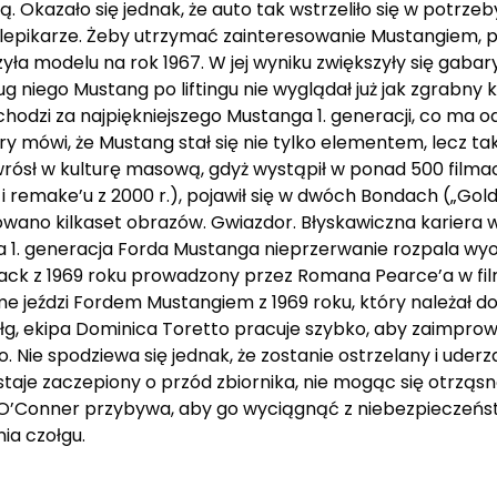
. Okazało się jednak, że auto tak wstrzeliło się w potrzeb
sklepikarze. Żeby utrzymać zainteresowanie Mustangiem, 
yła modelu na rok 1967. W jej wyniku zwiększyły się gaba
 niego Mustang po liftingu nie wyglądał już jak zgrabny koń
chodzi za najpiękniejszego Mustanga 1. generacji, co ma o
y mówi, że Mustang stał się nie tylko elementem, lecz tak
 wrósł w kulturę masową, gdyż wystąpił w ponad 500 filma
e i remake’u z 2000 r.), pojawił się w dwóch Bondach („Gol
owano kilkaset obrazów. Gwiazdor. Błyskawiczna kariera 
a 1. generacja Forda Mustanga nieprzerwanie rozpala wyo
k z 1969 roku prowadzony przez Romana Pearce’a w filmie
jeździ Fordem Mustangiem z 1969 roku, który należał do
ołg, ekipa Dominica Toretto pracuje szybko, aby zaimpro
 Nie spodziewa się jednak, że zostanie ostrzelany i uder
staje zaczepiony o przód zbiornika, nie mogąc się otrząs
an O’Conner przybywa, aby go wyciągnąć z niebezpieczeńs
ia czołgu.