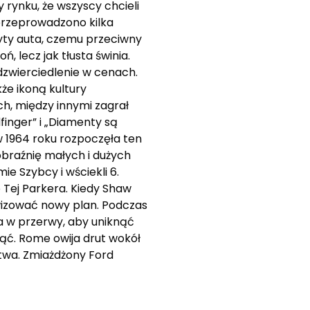
y rynku, że wszyscy chcieli
przeprowadzono kilka
ryty auta, czemu przeciwny
, lecz jak tłusta świnia.
dzwierciedlenie w cenach.
że ikoną kultury
ch, między innymi zagrał
dfinger” i „Diamenty są
w 1964 roku rozpoczęła ten
braźnię małych i dużych
 Szybcy i wściekli 6.
 Tej Parkera. Kiedy Shaw
wizować nowy plan. Podczas
za w przerwy, aby uniknąć
nąć. Rome owija drut wokół
twa. Zmiażdżony Ford