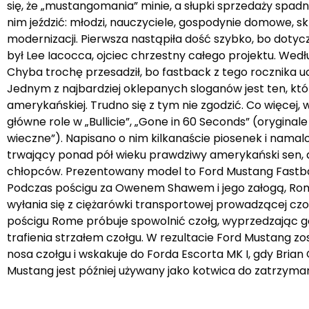
się, że „mustangomania” minie, a słupki sprzedaży spadną
nim jeździć: młodzi, nauczyciele, gospodynie domowe, 
modernizacji. Pierwsza nastąpiła dość szybko, bo dotycz
był Lee Iacocca, ojciec chrzestny całego projektu. Według
Chyba trochę przesadził, bo fastback z tego rocznika u
Jednym z najbardziej oklepanych sloganów jest ten, któr
amerykańskiej. Trudno się z tym nie zgodzić. Co więcej,
główne role w „Bullicie”, „Gone in 60 Seconds” (oryginal
wieczne”). Napisano o nim kilkanaście piosenek i namal
trwający ponad pół wieku prawdziwy amerykański sen, 
chłopców. Prezentowany model to Ford Mustang Fastbac
Podczas pościgu za Owenem Shawem i jego załogą, Rome 
wyłania się z ciężarówki transportowej prowadzącej cz
pościgu Rome próbuje spowolnić czołg, wyprzedzając go.
trafienia strzałem czołgu. W rezultacie Ford Mustang zo
nosa czołgu i wskakuje do Forda Escorta MK I, gdy Bri
Mustang jest później używany jako kotwica do zatrzyman