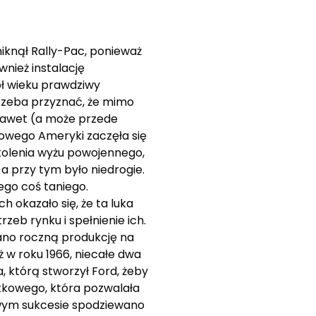
iknął Rally-Pac, ponieważ
wnież instalację
ół wieku prawdziwy
rzeba przyznać, że mimo
nawet (a może przede
rtowego Ameryki zaczęła się
kolenia wyżu powojennego,
 a przy tym było niedrogie.
ego coś taniego.
 okazało się, że ta luka
zeb rynku i spełnienie ich.
ano roczną produkcję na
 w roku 1966, niecałe dwa
 którą stworzył Ford, żeby
tkowego, która pozwalała
owym sukcesie spodziewano