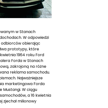
ukowanym w Stanach
h dochodach. W odpowiedzi
 odbiorców obierając
 dwa prototypy, które
wietnia 1964 roku Ford
alera Forda w Stanach
ową, zakrojoną na różne
itowana reklama samochodu.
pismach. Najważniejsze
ania marketingowa Forda
e Mustangi. W ciągu
 samochodów, a 16 kwietnia
j zjechał milionowy