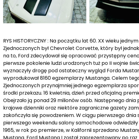
RYS HISTORYCZNY : Na początku lat 60. XX wieku jed
Zjednoczonych był Chevrolet Corvette, który był jedna
na to, Ford zdecydował się opracować przystępny cen
pierwsze pokolenie ludzi urodzonych tuż po II wojnie św
wyznaczyły drogę pod ostateczny wygląd Forda Mustang
wyprodukował 8160 egzemplarzy Mustanga. Celem tego
Zjednoczonych przynajmniej jednego egzemplarza spo
środki przekazu. 16 kwietnia, dzień przed oficjalną pr
Obejrzało ją ponad 29 milionów osób. Następnego dnia 
krajowe dzienniki oraz niektóre zagraniczne gazety z
zakończyła się powodzeniem. W ciągu pierwszego dnia 
pierwszego weekendu salony samochodowe odwiedziły 4 
1965, w rok po premierze, w Kalifornii sprzedano Musta
Mustang. Ford Mustang I został zaprezentowany po raz 