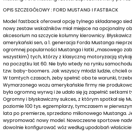
OPIS SZCZEGÓŁOWY : FORD MUSTANG I FASTBACK
Model fastback oferował opcję tylnego składanego siedz
nowy zestaw wskaźników miał miejsce na opcjonalny obrot
akcesorium na szczycie kolumny kierownicy. Błyskawicz
amerykański sen, a 1. generacja Forda Mustanga niepr
ogromnej popularności Mustanga i łatki „masowego za
wszystkim) tych, którzy z klasyczną motoryzacją stykaj
na początku lat 60. Nie było wtedy na rynku samochodu
tzw. baby-boomers. Jak wszyscy młodzi ludzie, chcieli on
W tamtych czasach, żeby spełnić oba te warunki, trzeba 
Wymarzonego wozu amerykańskie firmy nie produkowały. P
była ogromną wyrwą i że udało się ją zapełnić setkami t
Ogromny i błyskawiczny sukces, z którym spotkał się 
poziomie 100 tys. egzemplarzy, tymczasem w pierwszym 
lata po premierze, sprzedano milionowego Mustanga. J
wypromować nowy model. Nowoczesne sportowe nadwozie
dowolnie konfigurować wóz według upodobań właściciel