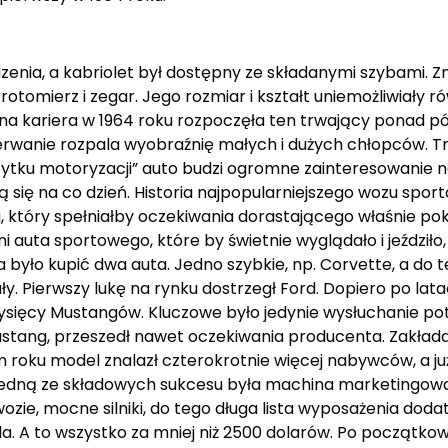
enia, a kabriolet był dostępny ze składanymi szybami. Zn
omierz i zegar. Jego rozmiar i kształt uniemożliwiały ró
na kariera w 1964 roku rozpoczęła ten trwający ponad p
zerwanie rozpala wyobraźnię małych i dużych chłopców. T
bytku motoryzacji” auto budzi ogromne zainteresowanie 
ą się na co dzień. Historia najpopularniejszego wozu spo
, który spełniałby oczekiwania dorastającego właśnie po
i auta sportowego, które by świetnie wyglądało i jeździło,
było kupić dwa auta. Jedno szybkie, np. Corvette, a do t
ierwszy lukę na rynku dostrzegł Ford. Dopiero po latach
ysięcy Mustangów. Kluczowe było jedynie wysłuchanie potr
Mustang, przeszedł nawet oczekiwania producenta. Zakład
roku model znalazł czterokrotnie więcej nabywców, a już
edną ze składowych sukcesu była machina marketingowa,
, mocne silniki, do tego długa lista wyposażenia doda
a. A to wszystko za mniej niż 2500 dolarów. Po początk