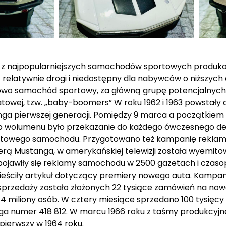
nym z najpopularniejszych samochodów sportowych prod
k relatywnie drogi i niedostępny dla nabywców o niższyc
owo samochód sportowy, za główną grupę potencjalnych
iatowej, tzw. „baby-boomers” W roku 1962 i 1963 powstały
a pierwszej generacji. Pomiędzy 9 marca a początkiem k
 wolumenu było przekazanie do każdego ówczesnego de
rtowego samochodu. Przygotowano też kampanię reklam
emierą Mustanga, w amerykańskiej telewizji została wyem
pojawiły się reklamy samochodu w 2500 gazetach i czaso
amieściły artykuł dotyczący premiery nowego auta. Kamp
sprzedaży zostało złożonych 22 tysiące zamówień na now
miliony osób. W cztery miesiące sprzedano 100 tysięcy
nga numer 418 812. W marcu 1966 roku z taśmy produkcyjne
pierwszy w 1964 roku.