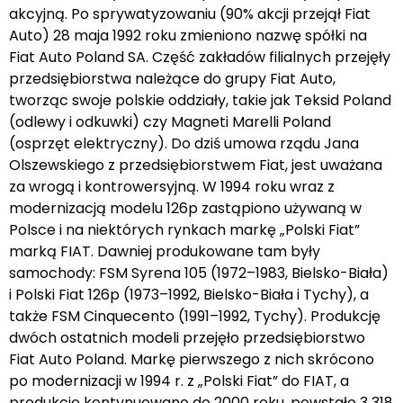
akcyjną. Po sprywatyzowaniu (90% akcji przejął Fiat
Auto) 28 maja 1992 roku zmieniono nazwę spółki na
Fiat Auto Poland SA. Część zakładów filialnych przejęły
przedsiębiorstwa należące do grupy Fiat Auto,
tworząc swoje polskie oddziały, takie jak Teksid Poland
(odlewy i odkuwki) czy Magneti Marelli Poland
(osprzęt elektryczny). Do dziś umowa rządu Jana
Olszewskiego z przedsiębiorstwem Fiat, jest uważana
za wrogą i kontrowersyjną. W 1994 roku wraz z
modernizacją modelu 126p zastąpiono używaną w
Polsce i na niektórych rynkach markę „Polski Fiat”
marką FIAT. Dawniej produkowane tam były
samochody: FSM Syrena 105 (1972–1983, Bielsko-Biała)
i Polski Fiat 126p (1973–1992, Bielsko-Biała i Tychy), a
także FSM Cinquecento (1991–1992, Tychy). Produkcję
dwóch ostatnich modeli przejęło przedsiębiorstwo
Fiat Auto Poland. Markę pierwszego z nich skrócono
po modernizacji w 1994 r. z „Polski Fiat” do FIAT, a
produkcję kontynuowano do 2000 roku, powstało 3 318