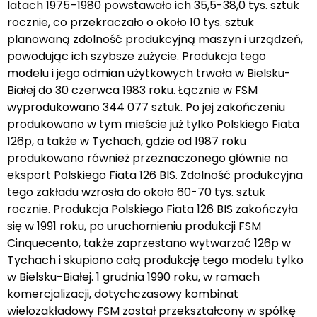
latach 1975–1980 powstawało ich 35,5-38,0 tys. sztuk
rocznie, co przekraczało o około 10 tys. sztuk
planowaną zdolność produkcyjną maszyn i urządzeń,
powodując ich szybsze zużycie. Produkcja tego
modelu i jego odmian użytkowych trwała w Bielsku-
Białej do 30 czerwca 1983 roku. Łącznie w FSM
wyprodukowano 344 077 sztuk. Po jej zakończeniu
produkowano w tym mieście już tylko Polskiego Fiata
126p, a także w Tychach, gdzie od 1987 roku
produkowano również przeznaczonego głównie na
eksport Polskiego Fiata 126 BIS. Zdolność produkcyjna
tego zakładu wzrosła do około 60-70 tys. sztuk
rocznie. Produkcja Polskiego Fiata 126 BIS zakończyła
się w 1991 roku, po uruchomieniu produkcji FSM
Cinquecento, także zaprzestano wytwarzać 126p w
Tychach i skupiono całą produkcję tego modelu tylko
w Bielsku-Białej. 1 grudnia 1990 roku, w ramach
komercjalizacji, dotychczasowy kombinat
wielozakładowy FSM został przekształcony w spółkę