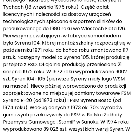
Tychach (18 września 1975 roku). Część opłat
licencyjnych i należności za dostawy urządzeń
technologicznych spłacano eksportem silników do
produkowanego do 1980 roku we Włoszech Fiata 126.
Pierwszym powstającym w fabryce samochodem
była Syrena 104, której montaż szkolny rozpoczął się w
październiku 1971 roku, do końca roku zmontowano 117
sztuk. Następny model to Syrena 105, której produkcję
przejęto z FSO. Oficjalnie produkcję przeniesiono 21
sierpnia 1972 roku. W 1972 roku wyprodukowano 9002
szt. Syren 104 i 105 (pierwsze Syreny miały logo WSM
na masce). Nieco później wprowadzono do produkcji
zaprojektowane na miejscu jej odmiany towarowe FSM
Syrena R-20 (od 1973 roku) i FSM Syrena Bosto (od
1974 roku). Według danych z 1973 ok. 70% wyrobów
gumowych przekazywały do FSM w Bielsku Zakłady
Przemysłu Gumowego „Stomil” w Sanoku. W 1974 roku
wyprodukowano 39 028 szt. wszystkich wersji Syren. W