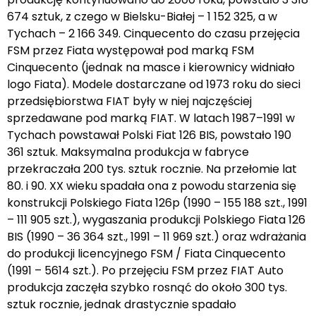
674 sztuk, z czego w Bielsku-Białej – 1 152 325, a w
Tychach – 2 166 349. Cinquecento do czasu przejęcia
FSM przez Fiata występował pod marką FSM
Cinquecento (jednak na masce i kierownicy widniało
logo Fiata). Modele dostarczane od 1973 roku do sieci
przedsiębiorstwa FIAT były w niej najczęściej
sprzedawane pod marką FIAT. W latach 1987–1991 w
Tychach powstawał Polski Fiat 126 BIS, powstało 190
361 sztuk. Maksymalna produkcja w fabryce
przekraczała 200 tys. sztuk rocznie. Na przełomie lat
80. i 90. XX wieku spadała ona z powodu starzenia się
konstrukcji Polskiego Fiata 126p (1990 – 155 188 szt., 1991
– 111 905 szt.), wygaszania produkcji Polskiego Fiata 126
BIS (1990 – 36 364 szt., 1991 – 11 969 szt.) oraz wdrażania
do produkcji licencyjnego FSM / Fiata Cinquecento
(1991 – 5614 szt.). Po przejęciu FSM przez FIAT Auto
produkcja zaczęła szybko rosnąć do około 300 tys.
sztuk rocznie, jednak drastycznie spadało