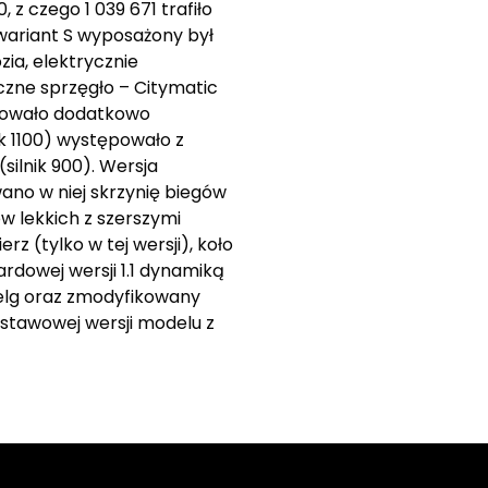
z czego 1 039 671 trafiło
wariant S wyposażony był
zia, elektrycznie
zne sprzęgło – Citymatic
jmowało dodatkowo
ik 1100) występowało z
silnik 900). Wersja
wano w niej skrzynię biegów
ów lekkich z szerszymi
 (tylko w tej wersji), koło
rdowej wersji 1.1 dynamiką
felg oraz zmodyfikowany
dstawowej wersji modelu z