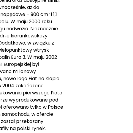
ia oraz dostępne silniki.
wnocześnie, aż do
napędowe – 900 cm³ i 1,1
delu. W maju 2000 roku
gu nadwozia. Nieznacznie
ednie kierunkowskazy.
 Dodatkowo, w związku z
wielopunktowy wtrysk
alin Euro 3. W maju 2002
 Europejskiej był
owano milionowy
 nowe logo Fiat na klapie
 w 2004 zakończono
odukowania pierwszego Fiata
plarze wyprodukowane pod
l oferowano tylko w Polsce
h samochodu, w ofercie
 został przekazany
iły na polski rynek.