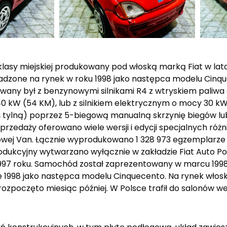
lasy miejskiej produkowany pod włoską marką Fiat w lat
wadzone na rynek w roku 1998 jako następca modelu Cinq
wany był z benzynowymi silnikami R4 z wtryskiem paliwa 
 kW (54 KM), lub z silnikiem elektrycznym o mocy 30 kW 
 oś tylną) poprzez 5-biegową manualną skrzynię biegów l
przedaży oferowano wiele wersji i edycji specjalnych ró
owej Van. Łącznie wyprodukowano 1 328 973 egzemplarze 
odukcyjny wytwarzano wyłącznie w zakładzie Fiat Auto P
1997 roku. Samochód został zaprezentowany w marcu 199
8 jako następca modelu Cinquecento. Na rynek włoski 
ozpoczęto miesiąc później. W Polsce trafił do salonów we