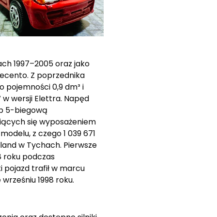
ach 1997–2005 oraz jako
uecento. Z poprzednika
o pojemności 0,9 dm³ i
w wersji Elettra. Napęd
ub 5-biegową
żniących się wyposażeniem
modelu, z czego 1 039 671
oland w Tychach. Pierwsze
8 roku podczas
pojazd trafił w marcu
 wrześniu 1998 roku.