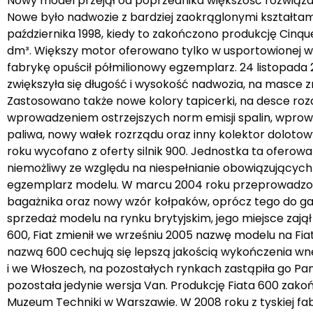
Nowy model przejął od poprzednika większość rozwiązań
Nowe było nadwozie z bardziej zaokrąglonymi kształtam
października 1998, kiedy to zakończono produkcję Cinqu
dm³. Większy motor oferowano tylko w usportowionej wer
fabrykę opuścił półmilionowy egzemplarz. 24 listopada
zwiększyła się długość i wysokość nadwozia, na masce 
Zastosowano także nowe kolory tapicerki, na desce roz
wprowadzeniem ostrzejszych norm emisji spalin, wprow
paliwa, nowy wałek rozrządu oraz inny kolektor dolotow
roku wycofano z oferty silnik 900. Jednostka ta oferowa
niemożliwy ze względu na niespełnianie obowiązujących
egzemplarz modelu. W marcu 2004 roku przeprowadzono k
bagażnika oraz nowy wzór kołpaków, oprócz tego do g
sprzedaż modelu na rynku brytyjskim, jego miejsce zają
600, Fiat zmienił we wrześniu 2005 nazwę modelu na F
nazwą 600 cechują się lepszą jakością wykończenia wn
i we Włoszech, na pozostałych rynkach zastąpiła go Pa
pozostała jedynie wersja Van. Produkcję Fiata 600 zak
Muzeum Techniki w Warszawie. W 2008 roku z tyskiej fabry