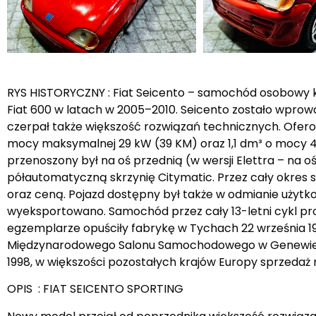
RYS HISTORYCZNY : Fiat Seicento – samochód osobowy k
Fiat 600 w latach w 2005–2010. Seicento zostało wpro
czerpał także większość rozwiązań technicznych. Ofero
mocy maksymalnej 29 kW (39 KM) oraz 1,1 dm³ o mocy 40
przenoszony był na oś przednią (w wersji Elettra – na
półautomatyczną skrzynię Citymatic. Przez cały okres s
oraz ceną. Pojazd dostępny był także w odmianie użytk
wyeksportowano. Samochód przez cały 13-letni cykl pr
egzemplarze opuściły fabrykę w Tychach 22 września 
Międzynarodowego Salonu Samochodowego w Genewie 199
1998, w większości pozostałych krajów Europy sprzedaż r
OPIS : FIAT SEICENTO SPORTING