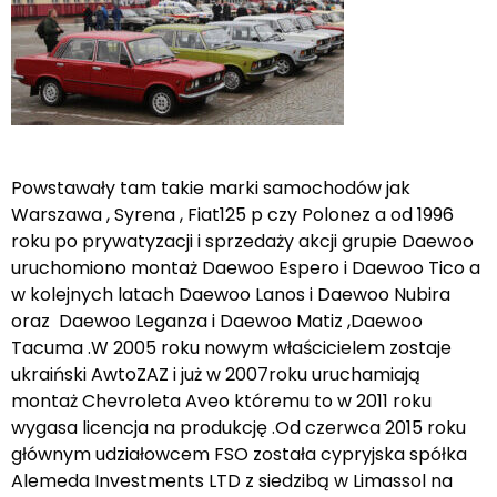
Powstawały tam takie marki samochodów jak
Warszawa , Syrena , Fiat125 p czy Polonez a od 1996
roku po prywatyzacji i sprzedaży akcji grupie Daewoo
uruchomiono montaż Daewoo Espero i Daewoo Tico a
w kolejnych latach Daewoo Lanos i Daewoo Nubira
oraz Daewoo Leganza i Daewoo Matiz ,Daewoo
Tacuma .W 2005 roku nowym właścicielem zostaje
ukraiński AwtoZAZ i już w 2007roku uruchamiają
montaż Chevroleta Aveo któremu to w 2011 roku
wygasa licencja na produkcję .Od czerwca 2015 roku
głównym udziałowcem FSO została cypryjska spółka
Alemeda Investments LTD z siedzibą w Limassol na