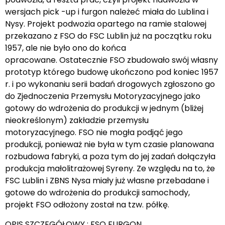
wersjach pick -up i furgon należeć miała do Lublina i
Nysy. Projekt podwozia opartego na ramie stalowej
przekazano z FSO do FSC Lublin już na początku roku
1957, ale nie było ono do końca
opracowane. Ostatecznie FSO zbudowało swój własny
prototyp którego budowę ukończono pod koniec 1957
r. i po wykonaniu serii badań drogowych zgłoszono go
do Zjednoczenia Przemysłu Motoryzacyjnego jako
gotowy do wdrożenia do produkcji w jednym (bliżej
nieokreślonym) zakładzie przemysłu
motoryzacyjnego. FSO nie mogła podjąć jego
produkcji, ponieważ nie była w tym czasie planowana
rozbudowa fabryki, a poza tym do jej zadań dołączyła
produkcja małolitrażowej Syreny. Ze względu na to, że
FSC Lublin i ZBNS Nysa miały już własne przebadane i
gotowe do wdrożenia do produkcji samochody,
projekt FSO odłożony został na tzw. półkę.
OPIS SZCZEGÓŁOWY : FSO FURGON