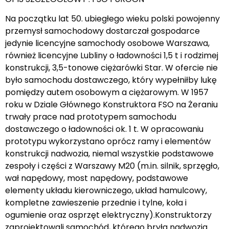
Na początku lat 50. ubiegłego wieku polski powojenny
przemysł samochodowy dostarczał gospodarce
jedynie licencyjne samochody osobowe Warszawa,
również licencyjne Lubliny o ładowności 1,5 t i rodzimej
konstrukcji, 3,5-tonowe ciężarówki Star. W ofercie nie
było samochodu dostawczego, który wypełniłby lukę
pomiędzy autem osobowym a ciężarowym. W 1957
roku w Dziale Głównego Konstruktora FSO na Żeraniu
trwały prace nad prototypem samochodu
dostawczego o ładowności ok. 1 t. W opracowaniu
prototypu wykorzystano oprócz ramy i elementów
konstrukcji nadwozia, niemal wszystkie podstawowe
zespoły i części z Warszawy M20 (m.in. silnik, sprzęgło,
wał napędowy, most napędowy, podstawowe
elementy układu kierowniczego, układ hamulcowy,
kompletne zawieszenie przednie i tylne, koła i
ogumienie oraz osprzęt elektryczny).Konstruktorzy
zaprojektowali samochód, którego bryła nadwozia