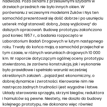
nadwozia. Poza oknami z przesuwnymi szybami w
drzwiach przednich nie było innych okien. W
porównaniu z wczesnymi modelami Żuków i Nys ten
samochód prezentował się dość dobrze i po usunięciu
usterek mógł stanowić dobrą „bazę wyjściową” do
dalszych opracowań. Budowę prototypu zakończono
pod koniec 1957 r., a badania rozpoczęto w
Laboratorium Badań Drogowych w lutym następnego
roku. Trwały do końca maja, a samochód przejechał w
tym czasie, w różnych warunkach drogowych 10 000
km. W raporcie dotyczącym ogólnej oceny prototypu
stwierdzono, że zarówno konstrukcja, jak i wykonanie
było prawidłowe i spełniało warunki wcześniej
określonych założeń: …pojazd jest ekonomiczny, o
dobrej dynamice i zwrotności. Kierowanie nim nie
nastręcza żadnych trudności i jest wygodne i łatwe.
Układy sterowania sprzęgła, skrzyni biegów, reduktora
i hamulców są pewne. Niestety, nie doszło do budowy
kolejnego prototypu, nie dokonano więc również