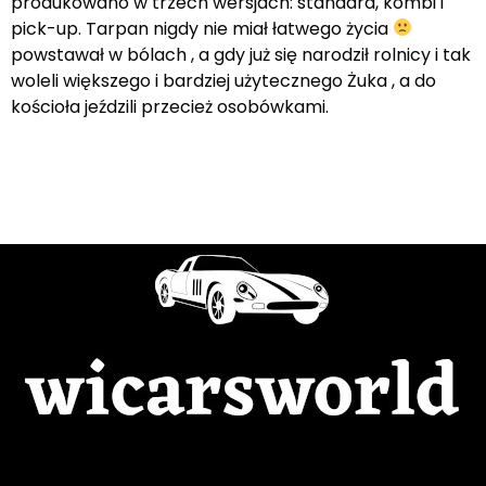
produkowano w trzech wersjach: standard, kombi i
pick-up. Tarpan nigdy nie miał łatwego życia
powstawał w bólach , a gdy już się narodził rolnicy i tak
woleli większego i bardziej użytecznego Żuka , a do
kościoła jeździli przecież osobówkami.