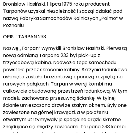
Bronisław Hasiński. 1 lipca 1975 roku producent
Tarpanów uzyskał niezależność i zaczął działać pod
nazwą Fabryka Samochodów Rolniczych „Polmo” w
Poznaniu
OPIS : TARPAN 233
Nazwę „Tarpan” wymyślił Bronisław Hasiński. Pierwszą
nową odmianą Tarpana 233 był pick-up z
trzyosobową kabiną. Nadwozie tego samochodu
powstało przez skrócenie kabiny. Skrzynia ładunkowa
osłonięta została brezentową opończą rozpiętą na
rurowych pałąkach. Tarpan w wersji kombi ma
całkowicie obudowaną przestrzeń ładunkową. W tym
modelu zachowano przesuwną ściankę. W tylnej
ścianie umieszczono drzwi ze stałym oknem. Były one
zawieszone na górnej krawędzi, a w położeniu
otwartym utrzymywały je specjalne drążki skrętne
znajdujące się między zawiasami. Tarpana 233 kombi