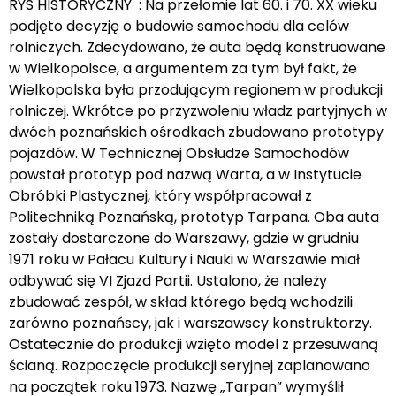
RYS HISTORYCZNY : Na przełomie lat 60. i 70. XX wieku
podjęto decyzję o budowie samochodu dla celów
rolniczych. Zdecydowano, że auta będą konstruowane
w Wielkopolsce, a argumentem za tym był fakt, że
Wielkopolska była przodującym regionem w produkcji
rolniczej. Wkrótce po przyzwoleniu władz partyjnych w
dwóch poznańskich ośrodkach zbudowano prototypy
pojazdów. W Technicznej Obsłudze Samochodów
powstał prototyp pod nazwą Warta, a w Instytucie
Obróbki Plastycznej, który współpracował z
Politechniką Poznańską, prototyp Tarpana. Oba auta
zostały dostarczone do Warszawy, gdzie w grudniu
1971 roku w Pałacu Kultury i Nauki w Warszawie miał
odbywać się VI Zjazd Partii. Ustalono, że należy
zbudować zespół, w skład którego będą wchodzili
zarówno poznańscy, jak i warszawscy konstruktorzy.
Ostatecznie do produkcji wzięto model z przesuwaną
ścianą. Rozpoczęcie produkcji seryjnej zaplanowano
na początek roku 1973. Nazwę „Tarpan” wymyślił