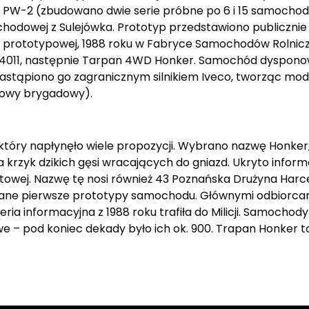
ę PW-2 (zbudowano dwie serie próbne po 6 i 15 samocho
chodowej z Sulejówka. Prototyp przedstawiono publicznie 
sji prototypowej, 1988 roku w Fabryce Samochodów Rolnic
011, następnie Tarpan 4WD Honker. Samochód dysponowa
e zastąpiono go zagranicznym silnikiem Iveco, tworząc mo
bowy brygadowy).
óry napłynęło wiele propozycji. Wybrano nazwę Honker, 
 krzyk dzikich gęsi wracających do gniazd. Ukryto inform
iatowej. Nazwę tę nosi również 43 Poznańska Drużyna Ha
owane pierwsze prototypy samochodu. Głównymi odbiorca
ria informacyjna z 1988 roku trafiła do Milicji. Samocho
owe – pod koniec dekady było ich ok. 900. Trapan Honker