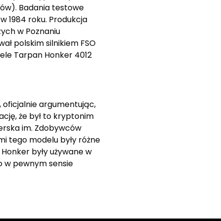
dów). Badania testowe
w 1984 roku. Produkcja
zych w Poznaniu
ł polskim silnikiem FSO
dele Tarpan Honker 4012
oficjalnie argumentując,
ację, że był to kryptonim
rcerska im. Zdobywców
mi tego modelu były różne
dy Honker były używane w
 to w pewnym sensie