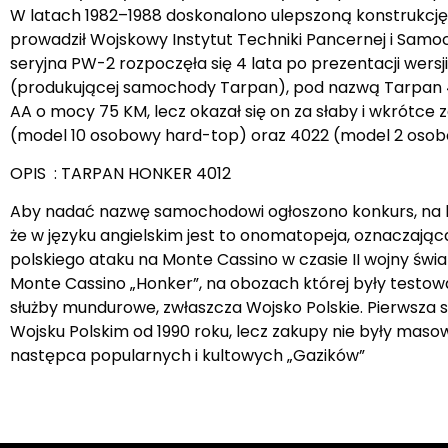
W latach 1982–1988 doskonalono ulepszoną konstrukcj
prowadził Wojskowy Instytut Techniki Pancernej i Samo
seryjna PW-2 rozpoczęła się 4 lata po prezentacji wer
(produkującej samochody Tarpan), pod nazwą Tarpan 4
AA o mocy 75 KM, lecz okazał się on za słaby i wkrótc
(model 10 osobowy hard-top) oraz 4022 (model 2 oso
OPIS : TARPAN HONKER 4012
Aby nadać nazwę samochodowi ogłoszono konkurs, na kt
że w języku angielskim jest to onomatopeja, oznaczająca
polskiego ataku na Monte Cassino w czasie II wojny św
Monte Cassino „Honker”, na obozach której były test
służby mundurowe, zwłaszcza Wojsko Polskie. Pierwsza se
Wojsku Polskim od 1990 roku, lecz zakupy nie były mas
następca popularnych i kultowych „Gazików”