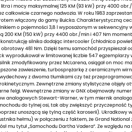
1 litra i mocy maksymalnej 125 KM (93 kW) przy 4000 ob
bez całkowicie czarnego nadwozia. W roku 1983 zaprzest
owrotem włączony do gamy Buicka. Charakterystyczną cec
lnikiem o pojemności 3,8 l wyposażonym w sekwencyjny w
 200 KM (150 kW) przy 4400 obr./min i 407 Nm momen
 konstrukcję silnika dodając intercooler (chłodnica powi
brotowy 481 Nm. Dzięki temu samochód przyspieszał od 
uick wyprodukował w limitowanej liczbie 547 egzemplarzy 
silnik zmodyfikowany przez McLarena, osiągał on moc m
zone zawieszenie, turbosprężarkę z ceramicznym wirni
d wydechowy z dwoma tłumikami czy też przeprogramowa
inetycznym. Zewnętrzne zmiany stylistyczne objęły otw
arne felgi. Wewnętrzne zmiany w GNX obejmowały numer s
ników analogowych Stewart-Warner, w tym miernik analog
amochodu do tylnej osi, tak aby zwiększyć przyczepność t
poprzez unoszącą się tylną część karoserii). Ukradkowy 
 ustnika hełmu) w połączeniu z faktem, że Grand National
sł mu tytuł „Samochodu Dartha Vadera”. Ze względu na sz