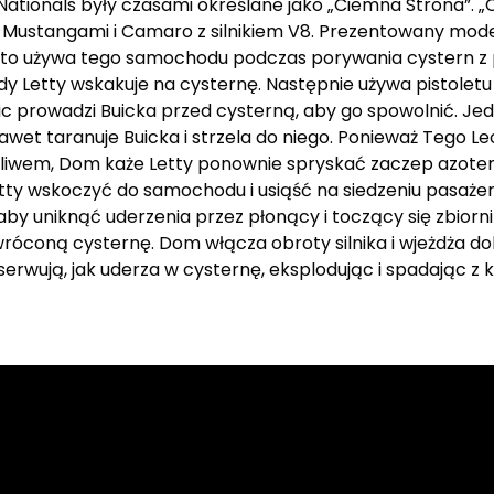
Nationals były czasami określane jako „Ciemna Strona”. 
Mustangami i Camaro z silnikiem V8. Prezentowany model
Toretto używa tego samochodu podczas porywania cystern z
y Letty wskakuje na cysternę. Następnie używa pistoletu
c prowadzi Buicka przed cysterną, aby go spowolnić. Jed
awet taranuje Buicka i strzela do niego. Ponieważ Tego Le
 paliwem, Dom każe Letty ponownie spryskać zaczep azot
etty wskoczyć do samochodu i usiąść na siedzeniu pasażer
aby uniknąć uderzenia przez płonący i toczący się zbiorni
wróconą cysternę. Dom włącza obroty silnika i wjeżdża d
erwują, jak uderza w cysternę, eksplodując i spadając z kl