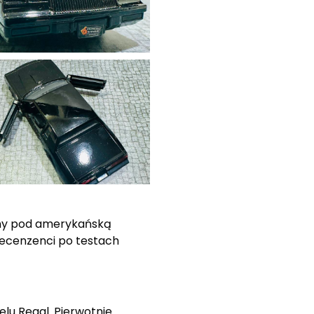
any pod amerykańską
recenzenci po testach
lu Regal. Pierwotnie