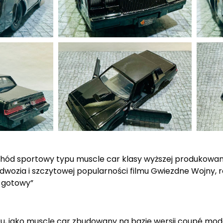
chód sportowy typu muscle car klasy wyższej produkow
wozia i szczytowej popularności filmu Gwiezdne Wojny, 
t gotowy”
u, jako muscle car zbudowany na bazie wersji coupé mode