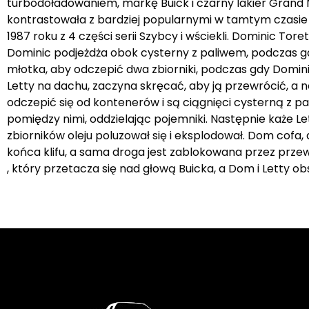
turbodoładowaniem, markę Buick i czarny lakier Grand 
kontrastowała z bardziej popularnymi w tamtym czasie 
1987 roku z 4 części serii Szybcy i wściekli. Dominic 
Dominic podjeżdża obok cysterny z paliwem, podczas gd
młotka, aby odczepić dwa zbiorniki, podczas gdy Domini
Letty na dachu, zaczyna skręcać, aby ją przewrócić, a n
odczepić się od kontenerów i są ciągnięci cysterną z
pomiędzy nimi, oddzielając pojemniki. Następnie każe L
zbiorników oleju poluzował się i eksplodował. Dom cofa, 
końca klifu, a sama droga jest zablokowana przez prze
, który przetacza się nad głową Buicka, a Dom i Letty obs