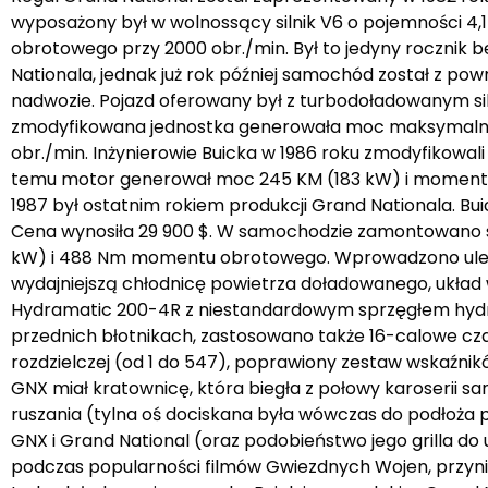
wyposażony był w wolnossący silnik V6 o pojemności 4,
obrotowego przy 2000 obr./min. Był to jedyny rocznik 
Nationala, jednak już rok później samochód został z p
nadwozie. Pojazd oferowany był z turbodoładowanym si
zmodyfikowana jednostka generowała moc maksymalną
obr./min. Inżynierowie Buicka w 1986 roku zmodyfikowali
temu motor generował moc 245 KM (183 kW) i moment o
1987 był ostatnim rokiem produkcji Grand Nationala. B
Cena wynosiła 29 900 $. W samochodzie zamontowano 
kW) i 488 Nm momentu obrotowego. Wprowadzono uleps
wydajniejszą chłodnicę powietrza doładowanego, ukła
Hydramatic 200-4R z niestandardowym sprzęgłem hydrok
przednich błotnikach, zastosowano także 16-calowe cz
rozdzielczej (od 1 do 547), poprawiony zestaw wskaź
GNX miał kratownicę, która biegła z połowy karoserii s
ruszania (tylna oś dociskana była wówczas do podłoża 
GNX i Grand National (oraz podobieństwo jego grilla do
podczas popularności filmów Gwiezdnych Wojen, przynió