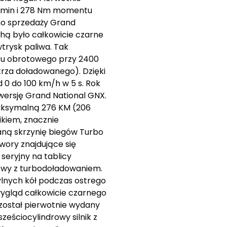
r./min i 278 Nm momentu
ano sprzedaży Grand
hą było całkowicie czarne
trysk paliwa. Tak
tu obrotowego przy 2400
etrza doładowanego). Dzięki
0 do 100 km/h w 5 s. Rok
wersję Grand National GNX.
aksymalną 276 KM (206
kiem, znacznie
ną skrzynię biegów Turbo
ory znajdujące się
eryjny na tablicy
owy z turbodoładowaniem.
ylnych kół podczas ostrego
wygląd całkowicie czarnego
 został pierwotnie wydany
eściocylindrowy silnik z