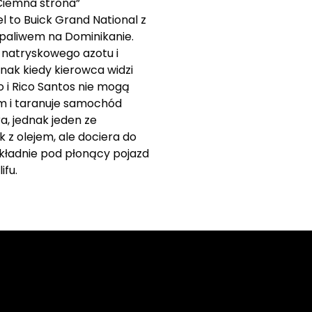
„Ciemna strona”
 to Buick Grand National z
 paliwem na Dominikanie.
 natryskowego azotu i
nak kiedy kierowca widzi
o i Rico Santos nie mogą
em i taranuje samochód
a, jednak jeden ze
k z olejem, ale dociera do
okładnie pod płonący pojazd
ifu.