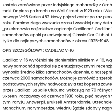
zostało zamówione przez indyjskiego maharadżę z Orchh
łodzi. Dopiero po krachu na Wall Street w 1929 roku i Wie
nowego V-16 Series 452. Nowy pojazd został po raz p
roku. Pomimo złego wyczucia czasu i wysokiej ceny det
„przekroczyła najśmielsze aspiracje Cadillaca”. Cadillac
samochodów epoki przedwojennej. Classic Car Club of A
tylko dla najlepszych samochodów z okresu 1925-1948.
OPIS SZCZEGÓŁOWY : CADILLAC V-16
Cadillac V-16 wyróżniał się pionierskim silnikiem V-16,
nowy samochód spotkał się z entuzjastycznymi recenzja
wynosiła średnio kilka samochodów dziennie, a następn
czerwca 2000 samochodów. Można je zamówić z szeroką 
podstawowych stylów nadwozia; Była też koperta zawi
przez Cadillac-La Salle Club, Inc. wskazują na 70 róż
Sixteen. Począwszy od czerwca 1930 roku, pięć nowych
tym Paryżu, Antwerpii, Brukseli, Amsterdamie, Utrechcie,
Monachium, Norymberdze, Wiedniu (gdzie zdobyły nagrody