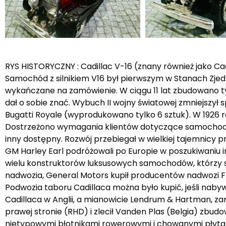
RYS HISTORYCZNY : Cadillac V-16 (znany również jako Ca
Samochód z silnikiem V16 był pierwszym w Stanach Zjed
wykańczane na zamówienie. W ciągu 11 lat zbudowano ty
dał o sobie znać. Wybuch II wojny światowej zmniejszył 
Bugatti Royale (wyprodukowano tylko 6 sztuk). W 1926
Dostrzeżono wymagania klientów dotyczące samochodu n
inny dostępny. Rozwój przebiegał w wielkiej tajemnicy pr
GM Harley Earl podróżowali po Europie w poszukiwaniu i
wielu konstruktorów luksusowych samochodów, którzy s
nadwozia, General Motors kupił producentów nadwozi Fl
Podwozia taboru Cadillaca można było kupić, jeśli nabywc
Cadillaca w Anglii, a mianowicie Lendrum & Hartman, zam
prawej stronie (RHD) i zlecił Vanden Plas (Belgia) zbu
nietypowymi błotnikami rowerowymi i chowanymi płytam