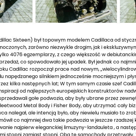
dillac Sixteen) był topowym modelem Cadillaca od styczni
noczonych, zarówno niezwykle drogim, jak i ekskluzywny
lko 4076 egzemplarzy, z czego większość w debiutanckim
sprzedaż, co spowodowało jej upadek. Był jednak co najmni
 roku Cadillac rozpoczął prace nad nowym, „wielocylin
apędzanego silnikiem jednocześnie mocniejszym i płynni
zez kilka następnych lat; W tym samym czasie szef Cadillac
nspiracji od najlepszych europejskich konstruktorów nad
przedawali gołe podwozia, aby były ubrane przez zewnę
eetwood Metal Body i Fisher Body, aby utrzymać cały bi
a nalegał, ale intencją było, aby niewielu musiało to zro
ówił co najmniej dwa takie podwozia w jeszcze rzadszej k
dowanie najpierw eleganckiej limuzyny-landauleta , a nas
i stopni zamiast stopni. Oba te samochody przetrwały.