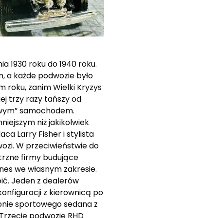
a 1930 roku do 1940 roku.
m, a każde podwozie było
 roku, zanim Wielki Kryzys
ej trzy razy tańszy od
drowym” samochodem.
ejszym niż jakikolwiek
a Larry Fisher i stylista
wozi. W przeciwieństwie do
trzne firmy budujące
znes we własnym zakresie.
bić. Jeden z dealerów
onfiguracji z kierownicą po
tępnie sportowego sedana z
 Trzecie podwozie RHD