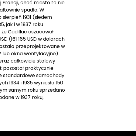
Francji, choć miasto to nie
ałtownie spadła. W
 sierpień 1931 (siedem
, jak i w 1937 roku
, że Cadillac oszacował
USD (161 165 USD w dolarach
zostało przeprojektowane w
 lub okna wentylacyjne).
eraz całkowicie stalowy
 pozostał praktycznie
ksze standardowe samochody
h 1934 i 1935 wyniosła 150
W tym samym roku sprzedano
odane w 1937 roku,