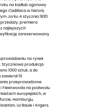
1 roku na kadłub ogonowy
go Cadillaca w historii,
ym Jorku 4 stycznia 1930
sprzedaży, premiera
 z najlepszych
lasyfikację zarezerwowaną
o wprowadzeniu na rynek
. Styczniowa produkcja
no 1000 sztuk, a do
zawierał 10
adania przeprowadzone
 i Fleetwooda na podwoziu
iastach europejskich, w
kfurcie, Hamburgu,
astian, La Baule i Angers.