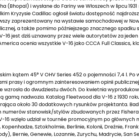
a (Bhopal) i wysłane do Fariny we Włoszech w lipcu 193
lkim Kryzysie Cadillac ogłosił światu dostępność najdroższe
ierwszy zaprezentowany na wystawie samochodowej w Now
alicznej, a także pomimo późniejszego znacznego spadku 
 V-16 jest dziś uznawany przez wiele autorytetów za jeden
merica ocenia wszystkie V-16 jako CCCA Full Classics, k
 wąskim kątem 45° V OHV Series 452 o pojemności 7,4 l. P
mi prasy i ogromnym zainteresowaniem opinii publicznej
ie wzrosła do dwudziestu dwóch. Do kwietnia wyprodukowa
gamą nadwozia. Katalog Fleetwood dla V-16 z 1930 roku 
erająca około 30 dodatkowych rysunków projektanta. B
nych numerów stanowisk/stylów zbudowanych przez Fishera
 V-16 wzięło udział w tournée promocyjnym po głównych m
 Kopenhadze, Sztokholmie, Berlinie, Kolonii, Dreźnie, Fran
), Bernie, Genewie, Lozannie, Zurychu, Madrycie, San Seb