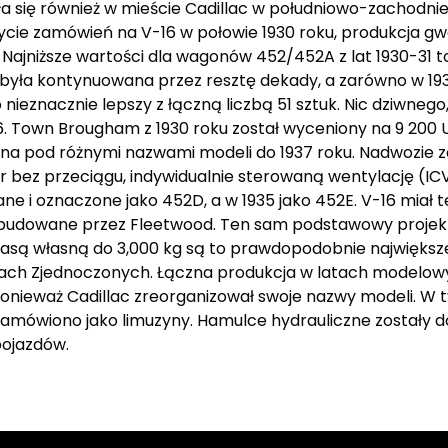
 się również w mieście Cadillac w południowo-zachodniej 
cie zamówień na V-16 w połowie 1930 roku, produkcja gw
ajniższe wartości dla wagonów 452/452A z lat 1930-31 to
a była kontynuowana przez resztę dekady, a zarówno w 1935
ieznacznie lepszy z łączną liczbą 51 sztuk. Nic dziwnego
6. Town Brougham z 1930 roku został wyceniony na 9 200 
wana pod różnymi nazwami modeli do 1937 roku. Nadwozie 
r bez przeciągu, indywidualnie sterowaną wentylację (ICV
 i oznaczone jako 452D, a w 1935 jako 452E. V-16 miał t
y budowane przez Fleetwood. Ten sam podstawowy projekt
i masą własną do 3,000 kg są to prawdopodobnie najwię
ach Zjednoczonych. Łączna produkcja w latach modelowyc
, ponieważ Cadillac zreorganizował swoje nazwy modeli. 
amówiono jako limuzyny. Hamulce hydrauliczne zostały d
pojazdów.