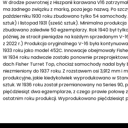
W drodze powrotnej z Hiszpanii karawana V16 zatrzymała
ma żadnego związku z marką, poza jego nazwą. Po szczy
październiku 1930 roku zbudowano tylko 54 samochody. N
sztuk) i listopad 1931 (sześć sztuk). Minimalna produkcj
zbudowano zaledwie 50 egzemplarzy. Rok 1940 był tylko n
później, że stracił pieniądze na każdym sprzedanym V-1
z 2022 r.) Produkcja oryginalnego V-16 była kontynuo
1933 roku jako model 452C. Innowacje obejmowały Fishe
W 1934 roku nadwozie zostało ponownie przeprojektowane
dach Fisher Turret Top, chociaż samochody nadal był
niezmieniony do 1937 roku. Z rozstawem osi 3,912 mm 
produkcyjne, jakie kiedykolwiek wyprodukowano w Stan
sztuk. W 1936 roku został przemianowany na Series 90
pięćdziesiąt dwa egzemplarze, z czego prawie połowę z
ostatnim roku produkcji. Wyprodukowano pięćdziesiąt 