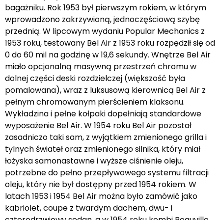
bagażniku. Rok 1953 był pierwszym rokiem, w którym
wprowadzono zakrzywioną, jednoczęściową szybę
przednią. W lipcowym wydaniu Popular Mechanics z
1953 roku, testowany Bel Air z 1953 roku rozpędził się od
0 do 60 mil na godzinę w 19,6 sekundy. Wnętrze Bel Air
miało opcjonalną masywną przestrzeń chromu w
dolnej części deski rozdzielczej (większość była
pomalowana), wraz z luksusową kierownicą Bel Air z
pełnym chromowanym pierścieniem klaksonu.
Wykładzina i pełne kołpaki dopełniają standardowe
wyposażenie Bel Air. W 1954 roku Bel Air pozostał
zasadniczo taki sam, z wyjątkiem zmienionego grilla i
tylnych świateł oraz zmienionego silnika, który miał
łożyska samonastawne i wyższe ciśnienie oleju,
potrzebne do pełno przepływowego systemu filtracji
oleju, który nie był dostępny przed 1954 rokiem. W
latach 1953 i 1954 Bel Air można było zamówić jako
kabriolet, coupe z twardym dachem, dwu- i
czterodrzwiowy sedan, a w 1954 roku kombi Beauville,