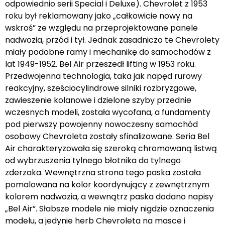
odpowiednio serii Special i Deluxe). Chevrolet z 1953
roku był reklamowany jako „całkowicie nowy na
wskroś” ze względu na przeprojektowane panele
nadwozia, przód i tył. Jednak zasadniczo te Chevrolety
miały podobne ramy i mechanikę do samochodów z
lat 1949-1952. Bel Air przeszedł lifting w 1953 roku.
Przedwojenna technologia, taka jak napęd rurowy
reakcyjny, sześciocylindrowe silniki rozbryzgowe,
zawieszenie kolanowe i dzielone szyby przednie
wczesnych modeli, została wycofana, a fundamenty
pod pierwszy powojenny nowoczesny samochód
osobowy Chevroleta zostały sfinalizowane. Seria Bel
Air charakteryzowała się szeroką chromowaną listwą
od wybrzuszenia tylnego błotnika do tylnego
zderzaka. Wewnętrzna strona tego paska została
pomalowana na kolor koordynujący z zewnętrznym
kolorem nadwozia, a wewnątrz paska dodano napisy
„Bel Air”. Słabsze modele nie miały nigdzie oznaczenia
modelu, a jedynie herb Chevroleta na masce i