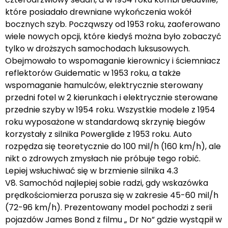
które posiadało drewniane wykończenia wokół
bocznych szyb. Począwszy od 1953 roku, zaoferowano
wiele nowych opcji, które kiedyś można było zobaczyć
tylko w droższych samochodach luksusowych.
Obejmowało to wspomaganie kierownicy i ściemniacz
reflektorów Guidematic w 1953 roku, a także
wspomaganie hamulców, elektrycznie sterowany
przedni fotel w 2 kierunkach i elektrycznie sterowane
przednie szyby w 1954 roku. Wszystkie modele z 1954
roku wyposażone w standardową skrzynię biegów
korzystały z silnika Powerglide z 1953 roku. Auto
rozpędza się teoretycznie do 100 mil/h (160 km/h), ale
nikt o zdrowych zmysłach nie próbuje tego robić.
Lepiej wsłuchiwać się w brzmienie silnika 4.3
V8. Samochód najlepiej sobie radzi, gdy wskazówka
prędkościomierza porusza się w zakresie 45-60 mil/h
(72-96 km/h). Prezentowany model pochodzi z serii
pojazdów James Bond z filmu „ Dr No” gdzie wystąpił w