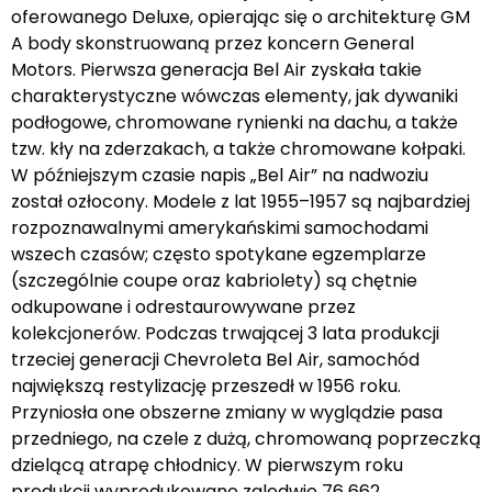
oferowanego Deluxe, opierając się o architekturę GM
A body skonstruowaną przez koncern General
Motors. Pierwsza generacja Bel Air zyskała takie
charakterystyczne wówczas elementy, jak dywaniki
podłogowe, chromowane rynienki na dachu, a także
tzw. kły na zderzakach, a także chromowane kołpaki.
W późniejszym czasie napis „Bel Air” na nadwoziu
został ozłocony. Modele z lat 1955–1957 są najbardziej
rozpoznawalnymi amerykańskimi samochodami
wszech czasów; często spotykane egzemplarze
(szczególnie coupe oraz kabriolety) są chętnie
odkupowane i odrestaurowywane przez
kolekcjonerów. Podczas trwającej 3 lata produkcji
trzeciej generacji Chevroleta Bel Air, samochód
największą restylizację przeszedł w 1956 roku.
Przyniosła one obszerne zmiany w wyglądzie pasa
przedniego, na czele z dużą, chromowaną poprzeczką
dzielącą atrapę chłodnicy. W pierwszym roku
produkcji wyprodukowano zaledwie 76 662