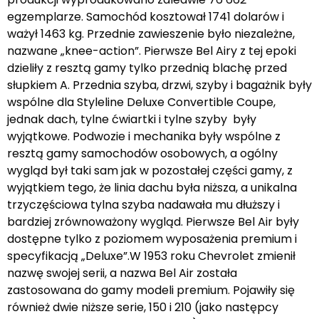
egzemplarze. Samochód kosztował 1741 dolarów i
ważył 1463 kg. Przednie zawieszenie było niezależne,
nazwane „knee-action”. Pierwsze Bel Airy z tej epoki
dzieliły z resztą gamy tylko przednią blachę przed
słupkiem A. Przednia szyba, drzwi, szyby i bagażnik były
wspólne dla Styleline Deluxe Convertible Coupe,
jednak dach, tylne ćwiartki i tylne szyby były
wyjątkowe. Podwozie i mechanika były wspólne z
resztą gamy samochodów osobowych, a ogólny
wygląd był taki sam jak w pozostałej części gamy, z
wyjątkiem tego, że linia dachu była niższa, a unikalna
trzyczęściowa tylna szyba nadawała mu dłuższy i
bardziej zrównoważony wygląd. Pierwsze Bel Air były
dostępne tylko z poziomem wyposażenia premium i
specyfikacją „Deluxe”.W 1953 roku Chevrolet zmienił
nazwę swojej serii, a nazwa Bel Air została
zastosowana do gamy modeli premium. Pojawiły się
również dwie niższe serie, 150 i 210 (jako następcy