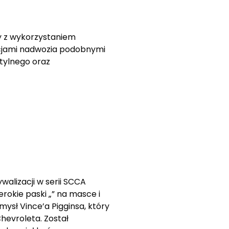
y z wykorzystaniem
cjami nadwozia podobnymi
 tylnego oraz
alizacji w serii SCCA
rokie paski „” na masce i
ysł Vince’a Pigginsa, który
evroleta. Został