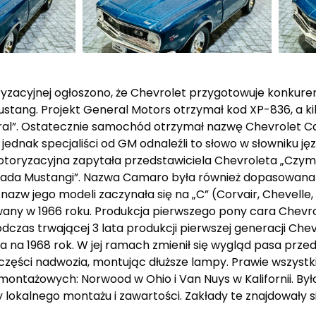
ryzacyjnej ogłoszono, że Chevrolet przygotowuje konkure
ang. Projekt General Motors otrzymał kod XP-836, a kil
al”. Ostatecznie samochód otrzymał nazwę Chevrolet 
ednak specjaliści od GM odnaleźli to słowo w słowniku j
motoryzacyjna zapytała przedstawiciela Chevroleta „Czym
e zjada Mustangi”. Nazwa Camaro była również dopasowan
w jego modeli zaczynała się na „C” (Corvair, Chevelle, C
any w 1966 roku. Produkcja pierwszego pony cara Chevro
odczas trwającej 3 lata produkcji pierwszej generacji C
ła na 1968 rok. W jej ramach zmienił się wygląd pasa prze
części nadwozia, montując dłuższe lampy. Prawie wszystk
tażowych: Norwood w Ohio i Van Nuys w Kalifornii. Było 
alnego montażu i zawartości. Zakłady te znajdowały się n