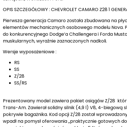
OPIS SZCZEGÓŁOWY : CHEVROLET CAMARO Z28 1 GENE
Pierwsza generacja Camaro została zbudowana na płyc
elementów mechanicznych osobowego modelu Nova. Pod
do konkurencyjnego Dodge’a Challengera i Forda Mustan
muskularnych, wyraźnie zaznaczonych nadkoli.
Wersje wyposażeniowe :
RS
SS
Z/28
SS/RS
Prezentowany model zawiera pakiet osiągów Z/28 który 
Trans-Am. Zawierał solidny silnik (4,9 l) V8, 4-biegow
pokrywie bagażnika. Kod opcji Z/28 został wprowadzony 
wpadł na pomysł oferowania „praktycznie gotowych do