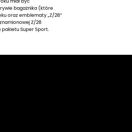
roku miał być
rywie bagażnika (które
roku oraz emblematy „Z/28”
i znamionowej Z/28
pakietu Super Sport.