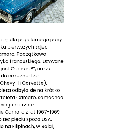
ncję dla popularnego pony
ka pierwszych zdjęć
Camaro. Początkowo
ęzyka francuskiego. Używane
 jest Camaro?”, na co
a do nazewnictwa
hevy II i Corvette).
leta odbyła się na krótko
hevroleta Camaro, samochód
dniego na rzecz
ie Camaro z lat 1967-1969
też pięciu spoza USA.
a Filipinach, w Belgii,