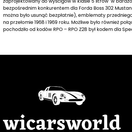
zaprojektowany do wyścigów w klasie 5 litrów w bardzo
bezpośrednim konkurentem dla Forda Boss 302 Mustang.
można było usunąć bezpłatnie), emblematy przedniego 
na przełomie 1968 i 1969 roku. Możliwe było również poł
pochodziło od kodów RPO – RPO Z28 był kodem dla Spec