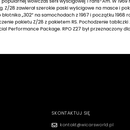
 popularnej wówczas serii wyścigowej Trans-Am. W 1969 
 Z/28 zawierał szerokie paski wyścigowe na masce i pok
błotnika „302” na samochodach z 1967 i początku 1968 
ączenie pakietu Z/28 z pakietem RS. Pochodzenie tabliczk
ial Performance Package. RPO Z27 był przeznaczony dla 
SKONTAKTUJ SIĘ
kontakt@wicarsworld.pl