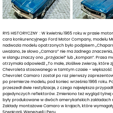
RYS HISTORYCZNY : W kwietniu 1965 roku w prasie moto
cara konkurencyjnego Ford Motor Company, modelu Must
nadwozia modelu opatrzonych było podpisem „Chaparr
uważano, że słowo „Camaro” nie ma żadnego znaczenia, j
w slangu znaczy ono „przyjaciel” lub „kompan”. Prasa 
otrzymała odpowiedź „To małe, złośliwe zwierzę, któr
Chevroleta stosowanego w tamtym czasie – większość naz
Chevrolet Camaro I został po raz pierwszy zaprezentow
po premierze modelu, pod koniec września 1966 roku. P
przeszedł dwie restylizacje, z czego największa przypad
pojedynczych reflektorów. Zmieniono też wygląd tylnej 
były produkowane w dwóch amerykańskich zakładach mon
Zakłady montażowe Camaro w krajach, które wymagały lok
Szwajcarii, Wenezueli i Peru.