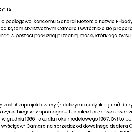
RACJA
ie podłogowej koncernu General Motors o nazwie F-bod
 kątem stylistycznym Camaro I wyróżniało się propor
ga w postaci podłużnej przedniej maski, krótkiego zwisu
został zaprojektowany (z dalszymi modyfikacjami) do ryw
ą skrzynię biegów, wspomagane hamulce tarczowe i dwa sze
w grudniu 1966 roku dla roku modelowego 1967. Był to pom
 wyścigów” Camaro na sprzedaż od dowolnego dealera Ch