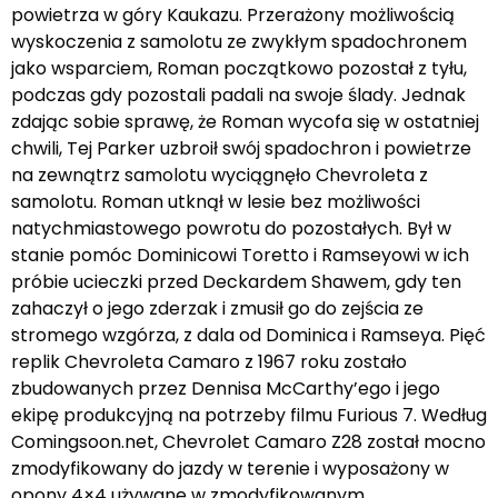
powietrza w góry Kaukazu. Przerażony możliwością
wyskoczenia z samolotu ze zwykłym spadochronem
jako wsparciem, Roman początkowo pozostał z tyłu,
podczas gdy pozostali padali na swoje ślady. Jednak
zdając sobie sprawę, że Roman wycofa się w ostatniej
chwili, Tej Parker uzbroił swój spadochron i powietrze
na zewnątrz samolotu wyciągnęło Chevroleta z
samolotu. Roman utknął w lesie bez możliwości
natychmiastowego powrotu do pozostałych. Był w
stanie pomóc Dominicowi Toretto i Ramseyowi w ich
próbie ucieczki przed Deckardem Shawem, gdy ten
zahaczył o jego zderzak i zmusił go do zejścia ze
stromego wzgórza, z dala od Dominica i Ramseya. Pięć
replik Chevroleta Camaro z 1967 roku zostało
zbudowanych przez Dennisa McCarthy’ego i jego
ekipę produkcyjną na potrzeby filmu Furious 7. Według
Comingsoon.net, Chevrolet Camaro Z28 został mocno
zmodyfikowany do jazdy w terenie i wyposażony w
opony 4×4 używane w zmodyfikowanym