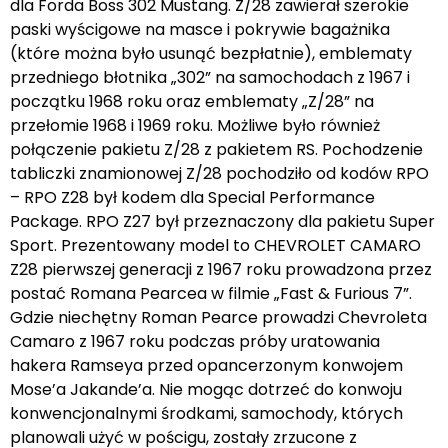
dla Forda Boss 302 Mustang. Z/28 zawierał szerokie
paski wyścigowe na masce i pokrywie bagażnika
(które można było usunąć bezpłatnie), emblematy
przedniego błotnika „302” na samochodach z 1967 i
początku 1968 roku oraz emblematy „Z/28” na
przełomie 1968 i 1969 roku. Możliwe było również
połączenie pakietu Z/28 z pakietem RS. Pochodzenie
tabliczki znamionowej Z/28 pochodziło od kodów RPO
– RPO Z28 był kodem dla Special Performance
Package. RPO Z27 był przeznaczony dla pakietu Super
Sport. Prezentowany model to CHEVROLET CAMARO
Z28 pierwszej generacji z 1967 roku prowadzona przez
postać Romana Pearcea w filmie „Fast & Furious 7”.
Gdzie niechętny Roman Pearce prowadzi Chevroleta
Camaro z 1967 roku podczas próby uratowania
hakera Ramseya przed opancerzonym konwojem
Mose’a Jakande’a. Nie mogąc dotrzeć do konwoju
konwencjonalnymi środkami, samochody, których
planowali użyć w pościgu, zostały zrzucone z