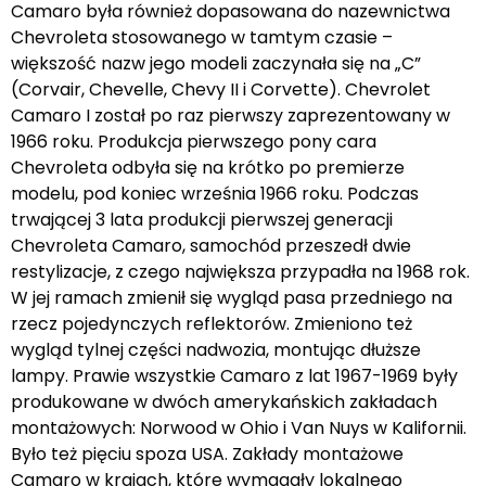
Camaro była również dopasowana do nazewnictwa
Chevroleta stosowanego w tamtym czasie –
większość nazw jego modeli zaczynała się na „C”
(Corvair, Chevelle, Chevy II i Corvette). Chevrolet
Camaro I został po raz pierwszy zaprezentowany w
1966 roku. Produkcja pierwszego pony cara
Chevroleta odbyła się na krótko po premierze
modelu, pod koniec września 1966 roku. Podczas
trwającej 3 lata produkcji pierwszej generacji
Chevroleta Camaro, samochód przeszedł dwie
restylizacje, z czego największa przypadła na 1968 rok.
W jej ramach zmienił się wygląd pasa przedniego na
rzecz pojedynczych reflektorów. Zmieniono też
wygląd tylnej części nadwozia, montując dłuższe
lampy. Prawie wszystkie Camaro z lat 1967-1969 były
produkowane w dwóch amerykańskich zakładach
montażowych: Norwood w Ohio i Van Nuys w Kalifornii.
Było też pięciu spoza USA. Zakłady montażowe
Camaro w krajach, które wymagały lokalnego