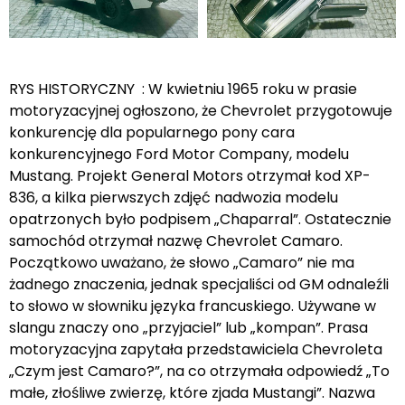
RYS HISTORYCZNY : W kwietniu 1965 roku w prasie
motoryzacyjnej ogłoszono, że Chevrolet przygotowuje
konkurencję dla popularnego pony cara
konkurencyjnego Ford Motor Company, modelu
Mustang. Projekt General Motors otrzymał kod XP-
836, a kilka pierwszych zdjęć nadwozia modelu
opatrzonych było podpisem „Chaparral”. Ostatecznie
samochód otrzymał nazwę Chevrolet Camaro.
Początkowo uważano, że słowo „Camaro” nie ma
żadnego znaczenia, jednak specjaliści od GM odnaleźli
to słowo w słowniku języka francuskiego. Używane w
slangu znaczy ono „przyjaciel” lub „kompan”. Prasa
motoryzacyjna zapytała przedstawiciela Chevroleta
„Czym jest Camaro?”, na co otrzymała odpowiedź „To
małe, złośliwe zwierzę, które zjada Mustangi”. Nazwa