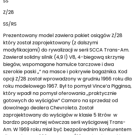
SS
Z/28
SS/RS
Prezentowany model zawiera pakiet osiągów Z/28
który został zaprojektowany (z dalszymi
modyfikacjami) do rywalizacji w serii SCCA Trans-Am.
Zawierał solidny silnik (4,9 l) V8, 4-biegową skrzynię
biegów, wspomagane hamulce tarczowe i dwa
szerokie paski „” na masce i pokrywie bagażnika. Kod
opcji Z/28 został wprowadzony w grudniu 1966 roku dla
roku modelowego 1967. Był to pomysł Vince’a Pigginsa,
który wpadł na pomysł oferowania „praktycznie
gotowych do wyścigów” Camaro na sprzedaż od
dowolnego dealera Chevroleta. Został
zaprojektowany do wyścigów w klasie 5 litrów w
bardzo popularnej wówczas serii wyścigowej Trans-
Am. W 1969 roku miał być bezpośrednim konkurentem