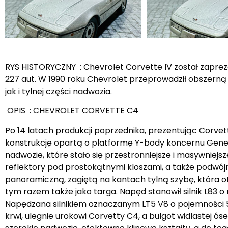
RYS HISTORYCZNY : Chevrolet Corvette IV został zaprez
227 aut. W 1990 roku Chevrolet przeprowadził obszerną
jak i tylnej części nadwozia.
OPIS : CHEVROLET CORVETTE C4
Po 14 latach produkcji poprzednika, prezentując Corve
konstrukcję opartą o platformę Y-body koncernu Gener
nadwozie, które stało się przestronniejsze i masywnie
reflektory pod prostokątnymi kloszami, a także podwó
panoramiczną, zagiętą na kantach tylną szybę, która o
tym razem także jako targa. Napęd stanowił silnik L83 
Napędzana silnikiem oznaczanym LT5 V8 o pojemności 5
krwi, ulegnie urokowi Corvetty C4, a bulgot widlastej ós