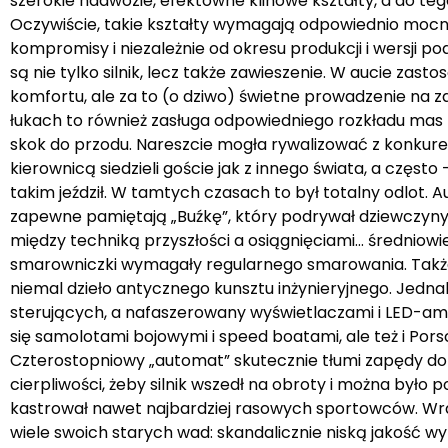
szerokie nadwozie, efektowne klinowe kształty, a do t
Oczywiście, takie kształty wymagają odpowiednio mocneg
kompromisy i niezależnie od okresu produkcji i wersji
są nie tylko silnik, lecz także zawieszenie. W aucie za
komfortu, ale za to (o dziwo) świetne prowadzenie na
łukach to również zasługa odpowiedniego rozkładu mas 
skok do przodu. Nareszcie mogła rywalizować z konkurenc
kierownicą siedzieli goście jak z innego świata, a częst
takim jeździł. W tamtych czasach to był totalny odlot. 
zapewne pamiętają „Buźkę”, który podrywał dziewczyny
między techniką przyszłości a osiągnięciami… średniowi
smarowniczki wymagały regularnego smarowania. Także s
niemal dzieło antycznego kunsztu inżynieryjnego. Jedn
sterujących, a nafaszerowany wyświetlaczami i LED-ami 
się samolotami bojowymi i speed boatami, ale też i Por
Czterostopniowy „automat” skutecznie tłumi zapędy do 
cierpliwości, żeby silnik wszedł na obroty i można było 
kastrował nawet najbardziej rasowych sportowców. Wra
wiele swoich starych wad: skandalicznie niską jakość wy