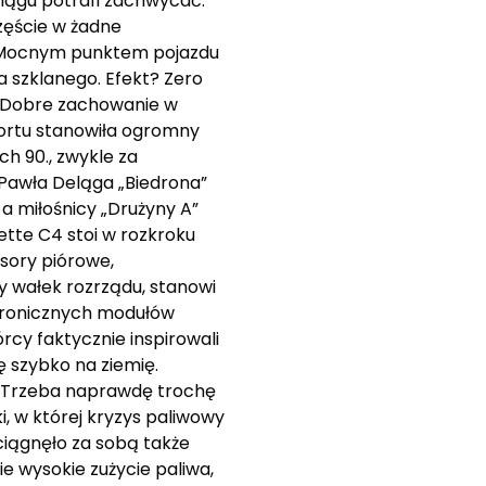
ciągu potrafi zachwycać.
zęście w żadne
a. Mocnym punktem pojazdu
a szklanego. Efekt? Zero
. Dobre zachowanie w
portu stanowiła ogromny
ch 90., zwykle za
z Pawła Deląga „Biedrona”
 a miłośnicy „Drużyny A”
tte C4 stoi w rozkroku
esory piórowe,
y wałek rozrządu, stanowi
ktronicznych modułów
rcy faktycznie inspirowali
ę szybko na ziemię.
a. Trzeba naprawdę trochę
i, w której kryzys paliwowy
iągnęło za sobą także
e wysokie zużycie paliwa,