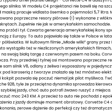
ego typowo amerykański design – Corvette C4 w dalszym 
o silnika. W modelu C4 projektanci nie bawili się na szc
 pod maską pracuje widlasta ósemka o pojemności 5,7 litr
stosowano poprzeczne resory piórowe (!) wykonane z włókn
 zakrętach. Zupełnie nie jak w amerykańskim samochodzie
na przód i tył. Czwarta generacja amerykańskiej ikony s
ją z Europy. To auto pojawiało się także w Polsce w lata
o – półświatka. W kultowym filmie „Młode wilki” grany prze
Auto wystąpiło też w niezliczonych amerykańskich filmach,
 na swoją białą targę z czerwonym pasem na boku. Corve
ecza. Przy przedniej i tylnej osi montowano poprzeczne r
am silnik V8, odlany z żeliwa i wyposażony w pojedyncz
ak pod karoserią z tworzyw znalazło się też mnóstwo ele
kokpit pozwala się poczuć niemal jak pilot myśliwca. Twó
sche 928, tyle że przeciętna dynamika sprowadza kierowc
szybkiej jazdy, choć auto potrafi żwawo ruszyć z miejsc
poczuć moc 243 KM. A przecież to auto nie pochodzi z epok
żenia z jazdy dominuje moment obrotowy. Corvette C4 c
konania, zerowe dążenie do perfekcji czy też dramatyczni