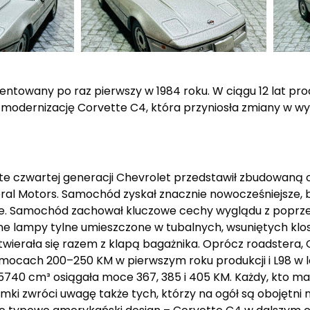
entowany po raz pierwszy w 1984 roku. W ciągu 12 lat p
 modernizację Corvette C4, która przyniosła zmiany w wy
tte czwartej generacji Chevrolet przedstawił zbudowaną
al Motors. Samochód zyskał znacznie nowocześniejsze, b
jsze. Samochód zachował kluczowe cechy wyglądu z poprze
jne lampy tylne umieszczone w tubalnych, wsuniętych kl
twierała się razem z klapą bagażnika. Oprócz roadstera,
o mocach 200–250 KM w pierwszym roku produkcji i L98 w l
740 cm³ osiągała moce 367, 385 i 405 KM. Każdy, kto m
emki zwróci uwagę także tych, którzy na ogół są obojętni n