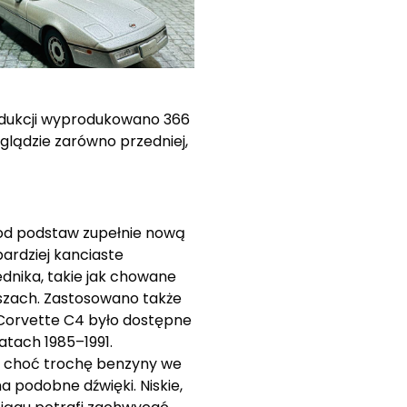
rodukcji wyprodukowano 366
glądzie zarówno przedniej,
 od podstaw zupełnie nową
ardziej kanciaste
dnika, takie jak chowane
oszach. Zastosowano także
 Corvette C4 było dostępne
atach 1985–1991.
a choć trochę benzyny we
a podobne dźwięki. Niskie,