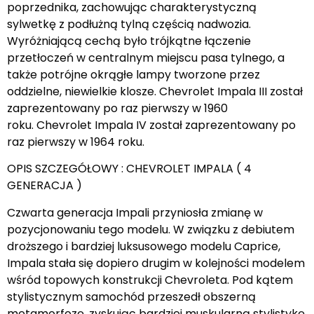
poprzednika, zachowując charakterystyczną
sylwetkę z podłużną tylną częścią nadwozia.
Wyróżniającą cechą było trójkątne łączenie
przetłoczeń w centralnym miejscu pasa tylnego, a
także potrójne okrągłe lampy tworzone przez
oddzielne, niewielkie klosze. Chevrolet Impala III został
zaprezentowany po raz pierwszy w 1960
roku. Chevrolet Impala IV został zaprezentowany po
raz pierwszy w 1964 roku.
OPIS SZCZEGÓŁOWY : CHEVROLET IMPALA ( 4
GENERACJA )
Czwarta generacja Impali przyniosła zmianę w
pozycjonowaniu tego modelu. W związku z debiutem
droższego i bardziej luksusowego modelu Caprice,
Impala stała się dopiero drugim w kolejności modelem
wśród topowych konstrukcji Chevroleta. Pod kątem
stylistycznym samochód przeszedł obszerną
metamorfozę, zyskując bardziej muskularną stylistykę