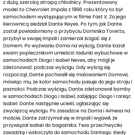
z dużą, szeroką atrapą chłodnicy. Prezentowany
model to Chevrolet Impala z 1966 roku który to był
samochodem występującym w filmie Fast X. Za jego
kierownicą siedział Dante Reyes. Po tym, jak Dante
został powiadomiony o przybyciu Dominika Toretto,
przybył w swojej Impali i zamierzał ścigać się z
Domem. Po wyzwaniu Doma na wyścig, Dante kazał
swoim poplecznikom umieścić ładunki wybuchowe w
samochodach Diogo i Isabel Neves, aby mógł je
zdetonować podczas wyścigu. Gdy wyścig się
rozpoczął, Dante pochwalił się malowaniem Domowi,
mówiąc mu, że kolor samochodu pasuje do jego stroju i
paznokci. Podczas wyścigu, Dante zdetonował bomby
w samochodach Diogo i Isabel, zabijając Diogo i raniąc
Isabel. Dante następnie uciekł, ogłaszając się
zwycięzcą wyścigu. Po zasadzce na Doma i Aimesa na
moście, Dante zatrzymał się w Impali i wyjawił, że
przywiązał Isabel do bagażnika. Tess przechwyciła
zasadzkę i wskoczyła do samochodu Dantego. Kiedy