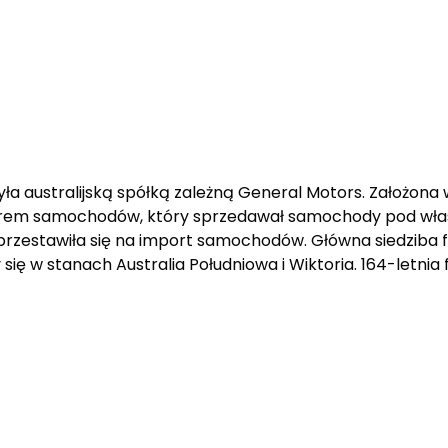
a australijską spółką zależną General Motors. Założona w 
erem samochodów, który sprzedawał samochody pod włas
e przestawiła się na import samochodów. Główna siedziba 
ę w stanach Australia Południowa i Wiktoria. 164-letnia