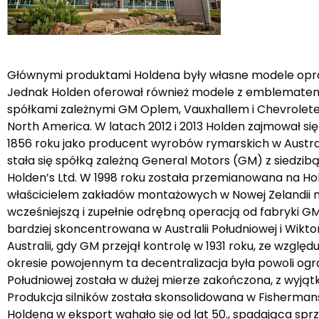
Głównymi produktami Holdena były własne modele oprac
Jednak Holden oferował również modele z emblematem w
spółkami zależnymi GM Oplem, Vauxhallem i Chevrole
North America. W latach 2012 i 2013 Holden zajmował się
1856 roku jako producent wyrobów rymarskich w Australii
stała się spółką zależną General Motors (GM) z siedzi
Holden’s Ltd. W 1998 roku została przemianowana na Hol
właścicielem zakładów montażowych w Nowej Zelandii na 
wcześniejszą i zupełnie odrębną operacją od fabryki GM 
bardziej skoncentrowana w Australii Południowej i Wikto
Australii, gdy GM przejął kontrolę w 1931 roku, ze wzg
okresie powojennym ta decentralizacja była powoli ogra
Południowej została w dużej mierze zakończona, z wyją
Produkcja silników została skonsolidowana w Fisherman
Holdena w eksport wahało się od lat 50., spadająca spr