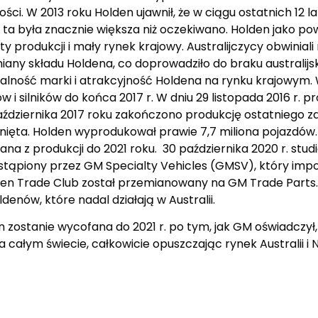
 W 2013 roku Holden ujawnił, że w ciągu ostatnich 12 lat
ta była znacznie większa niż oczekiwano. Holden jako pow
zty produkcji i mały rynek krajowy. Australijczycy obwinial
y składu Holdena, co doprowadziło do braku australijski
alność marki i atrakcyjność Holdena na rynku krajowym. W
 i silników do końca 2017 r. W dniu 29 listopada 2016 r. p
aździernika 2017 roku zakończono produkcję ostatniego 
ęta. Holden wyprodukował prawie 7,7 miliona pojazdów. 
na z produkcji do 2021 roku. 30 października 2020 r. stu
stąpiony przez GM Specialty Vehicles (GMSV), który impo
lden Trade Club został przemianowany na GM Trade Parts
nów, które nadal działają w Australii.
n zostanie wycofana do 2021 r. po tym, jak GM oświadczył, 
ałym świecie, całkowicie opuszczając rynek Australii i N