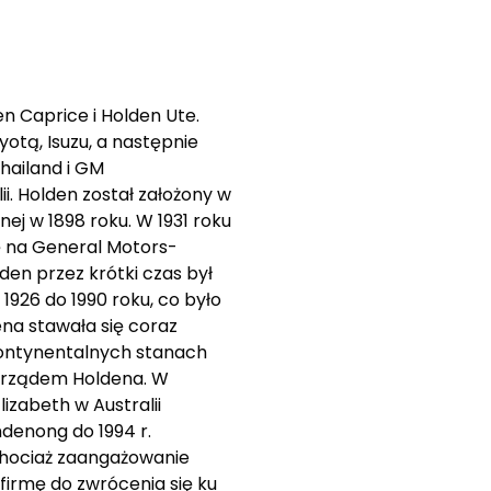
 Caprice i Holden Ute.
tą, Isuzu, a następnie
ailand i GM
i. Holden został założony w
ej w 1898 roku. W 1931 roku
ę na General Motors-
den przez krótki czas był
1926 do 1990 roku, co było
ena stawała się coraz
 kontynentalnych stanach
 zarządem Holdena. W
izabeth w Australii
denong do 1994 r.
 Chociaż zaangażowanie
firmę do zwrócenia się ku