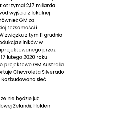
 otrzymał 2,17 miliarda
ód wyjścia z lokalnej
i również GM za
ej tożsamości i
 związku z tym 11 grudnia
rodukcja silników w
zaprojektowanego przez
17 lutego 2020 roku
dio projektowe GM Australia
rtuje Chevroleta Silverado
. Rozbudowana sieć
że nie będzie już
owej Zelandii. Holden