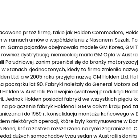
owane przez firmę, takie jak Holden Commodore, Holden
 ramach umów o współdzieleniu z Nissanem, Suzuki, Toyo
tem. Gama pojazdów obejmowała modele GM Korea, GM Th
 również dystrybucją niemieckiej marki GM Opla w Australi
 Południowej, zanim przeniósł się do branży motoryzacyjn
bą w Stanach Zjednoczonych, kiedy to firma zmieniła nazw
den Ltd, a w 2005 roku przyjęła nazwę GM Holden Ltd. Hol
początku lat 90. Fabryki należały do General Motors od 
Holden w Australii. Po II wojnie światowej produkcja Hold
rii. Jednak Holden posiadał fabryki we wszystkich pięciu
lędu na połączenie fabryk Holdena i GM w całym kraju pod
niczana i do 1989 r. konsolidacja montażu końcowego w El
tkiem niektórych operacji, które były kontynuowane w Dan
s Bend, która została rozszerzona na rynki zagraniczne.
zedaż dużych samochodów typu sedan w Australii skłoniła 