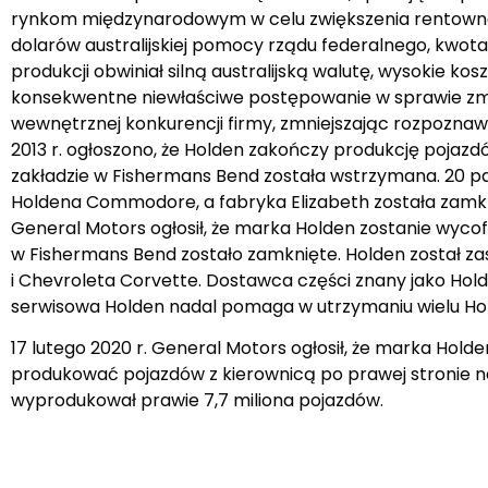
rynkom międzynarodowym w celu zwiększenia rentowności.
dolarów australijskiej pomocy rządu federalnego, kwota 
produkcji obwiniał silną australijską walutę, wysokie kos
konsekwentne niewłaściwe postępowanie w sprawie zmian
wewnętrznej konkurencji firmy, zmniejszając rozpoznaw
2013 r. ogłoszono, że Holden zakończy produkcję pojazdów
zakładzie w Fishermans Bend została wstrzymana. 20 p
Holdena Commodore, a fabryka Elizabeth została zamkni
General Motors ogłosił, że marka Holden zostanie wycofa
w Fishermans Bend zostało zamknięte. Holden został za
i Chevroleta Corvette. Dostawca części znany jako Ho
serwisowa Holden nadal pomaga w utrzymaniu wielu Holde
17 lutego 2020 r. General Motors ogłosił, że marka Holde
produkować pojazdów z kierownicą po prawej stronie na c
wyprodukował prawie 7,7 miliona pojazdów.