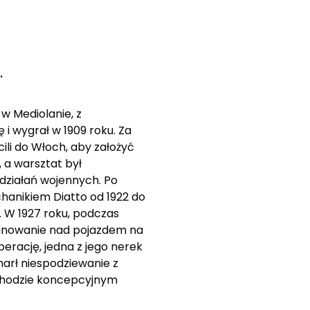
.
w Mediolanie, z
 i wygrał w 1909 roku. Za
cili do Włoch, aby założyć
, a warsztat był
działań wojennych. Po
chanikiem Diatto od 1922 do
ł. W 1927 roku, podczas
 panowanie nad pojazdem na
perację, jedna z jego nerek
marł niespodziewanie z
ochodzie koncepcyjnym