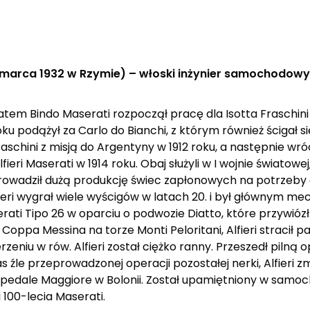
 3 marca 1932 w Rzymie) – włoski inżynier samochodowy
atem Bindo Maserati rozpoczął pracę dla Isotta Fraschini 
 podążył za Carlo do Bianchi, z którym również ścigał się
 Fraschini z misją do Argentyny w 1912 roku, a następnie wró
ri Maserati w 1914 roku. Obaj służyli w I wojnie światowej
rowadził dużą produkcję świec zapłonowych na potrzeby 
fieri wygrał wiele wyścigów w latach 20. i był głównym me
serati Tipo 26 w oparciu o podwozie Diatto, które przywióz
 Coppa Messina na torze Monti Peloritani, Alfieri stracił
niu w rów. Alfieri został ciężko ranny. Przeszedł pilną o
 źle przeprowadzonej operacji pozostałej nerki, Alfieri z
spedale Maggiore w Bolonii. Został upamiętniony w sam
 100-lecia Maserati.