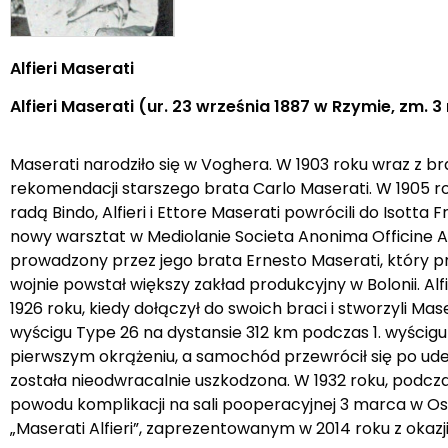
Alfieri Maserati
Alfieri Maserati (ur. 23 września 1887 w Rzymie, zm.
Maserati narodziło się w Voghera. W 1903 roku wraz z br
rekomendacji starszego brata Carlo Maserati. W 1905 roku
radą Bindo, Alfieri i Ettore Maserati powrócili do Isotta
nowy warsztat w Mediolanie Societa Anonima Officine Alfie
prowadzony przez jego brata Ernesto Maserati, który p
wojnie powstał większy zakład produkcyjny w Bolonii. Al
1926 roku, kiedy dołączył do swoich braci i stworzyli Ma
wyścigu Type 26 na dystansie 312 km podczas 1. wyścigu
pierwszym okrążeniu, a samochód przewrócił się po uderze
została nieodwracalnie uszkodzona. W 1932 roku, podczas
powodu komplikacji na sali pooperacyjnej 3 marca w O
„Maserati Alfieri”, zaprezentowanym w 2014 roku z okazji