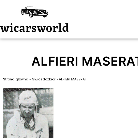
ALFIERI MASERA
Strona główna
»
Gwiazdozbiór
»
ALFIERI MASERATI