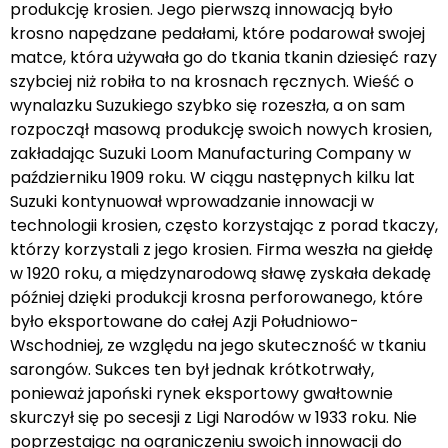
produkcję krosien. Jego pierwszą innowacją było
krosno napędzane pedałami, które podarował swojej
matce, która używała go do tkania tkanin dziesięć razy
szybciej niż robiła to na krosnach ręcznych. Wieść o
wynalazku Suzukiego szybko się rozeszła, a on sam
rozpoczął masową produkcję swoich nowych krosien,
zakładając Suzuki Loom Manufacturing Company w
październiku 1909 roku. W ciągu następnych kilku lat
Suzuki kontynuował wprowadzanie innowacji w
technologii krosien, często korzystając z porad tkaczy,
którzy korzystali z jego krosien. Firma weszła na giełdę
w 1920 roku, a międzynarodową sławę zyskała dekadę
później dzięki produkcji krosna perforowanego, które
było eksportowane do całej Azji Południowo-
Wschodniej, ze względu na jego skuteczność w tkaniu
sarongów. Sukces ten był jednak krótkotrwały,
ponieważ japoński rynek eksportowy gwałtownie
skurczył się po secesji z Ligi Narodów w 1933 roku. Nie
poprzestając na ograniczeniu swoich innowacji do