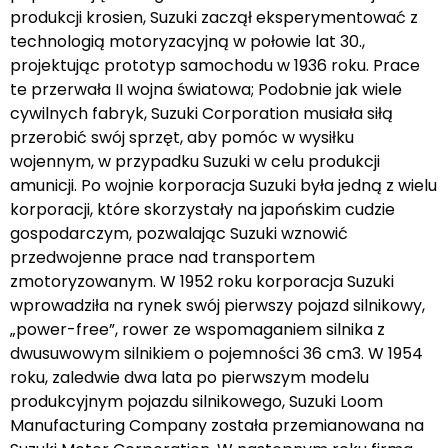
produkcji krosien, Suzuki zaczął eksperymentować z
technologią motoryzacyjną w połowie lat 30.,
projektując prototyp samochodu w 1936 roku. Prace
te przerwała II wojna światowa; Podobnie jak wiele
cywilnych fabryk, Suzuki Corporation musiała siłą
przerobić swój sprzęt, aby pomóc w wysiłku
wojennym, w przypadku Suzuki w celu produkcji
amunicji. Po wojnie korporacja Suzuki była jedną z wielu
korporacji, które skorzystały na japońskim cudzie
gospodarczym, pozwalając Suzuki wznowić
przedwojenne prace nad transportem
zmotoryzowanym. W 1952 roku korporacja Suzuki
wprowadziła na rynek swój pierwszy pojazd silnikowy,
„power-free”, rower ze wspomaganiem silnika z
dwusuwowym silnikiem o pojemności 36 cm3. W 1954
roku, zaledwie dwa lata po pierwszym modelu
produkcyjnym pojazdu silnikowego, Suzuki Loom
Manufacturing Company została przemianowana na