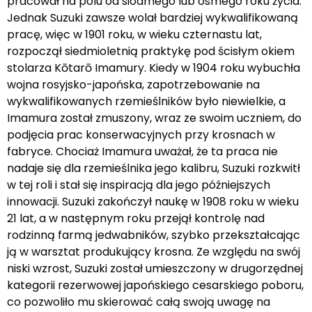
pracował na polu od siódmego lub ósmego roku życia.
Jednak Suzuki zawsze wolał bardziej wykwalifikowaną
pracę, więc w 1901 roku, w wieku czternastu lat,
rozpoczął siedmioletnią praktykę pod ścisłym okiem
stolarza Kōtarō Imamury. Kiedy w 1904 roku wybuchła
wojna rosyjsko-japońska, zapotrzebowanie na
wykwalifikowanych rzemieślników było niewielkie, a
Imamura został zmuszony, wraz ze swoim uczniem, do
podjęcia prac konserwacyjnych przy krosnach w
fabryce. Chociaż Imamura uważał, że ta praca nie
nadaje się dla rzemieślnika jego kalibru, Suzuki rozkwitł
w tej roli i stał się inspiracją dla jego późniejszych
innowacji. Suzuki zakończył naukę w 1908 roku w wieku
21 lat, a w następnym roku przejął kontrolę nad
rodzinną farmą jedwabników, szybko przekształcając
ją w warsztat produkujący krosna. Ze względu na swój
niski wzrost, Suzuki został umieszczony w drugorzędnej
kategorii rezerwowej japońskiego cesarskiego poboru,
co pozwoliło mu skierować całą swoją uwagę na