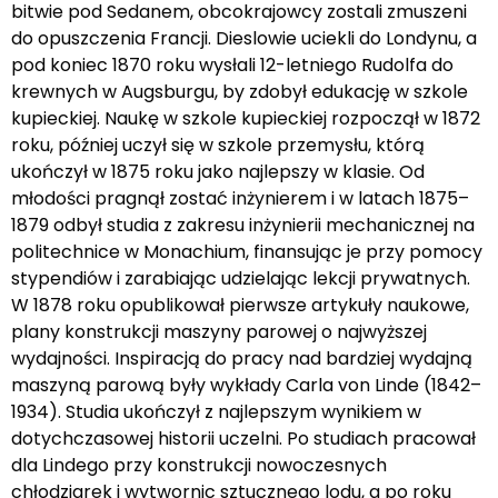
bitwie pod Sedanem, obcokrajowcy zostali zmuszeni
do opuszczenia Francji. Dieslowie uciekli do Londynu, a
pod koniec 1870 roku wysłali 12-letniego Rudolfa do
krewnych w Augsburgu, by zdobył edukację w szkole
kupieckiej. Naukę w szkole kupieckiej rozpoczął w 1872
roku, później uczył się w szkole przemysłu, którą
ukończył w 1875 roku jako najlepszy w klasie. Od
młodości pragnął zostać inżynierem i w latach 1875–
1879 odbył studia z zakresu inżynierii mechanicznej na
politechnice w Monachium, finansując je przy pomocy
stypendiów i zarabiając udzielając lekcji prywatnych.
W 1878 roku opublikował pierwsze artykuły naukowe,
plany konstrukcji maszyny parowej o najwyższej
wydajności. Inspiracją do pracy nad bardziej wydajną
maszyną parową były wykłady Carla von Linde (1842–
1934). Studia ukończył z najlepszym wynikiem w
dotychczasowej historii uczelni. Po studiach pracował
dla Lindego przy konstrukcji nowoczesnych
chłodziarek i wytwornic sztucznego lodu, a po roku