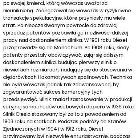
po swojej śmierci, którą wówczas uważał za
nieuniknioną. Zaangażował się wówczas w ryzykowne
transakcje spekulacyjne, które przyniosły mu wiele
strat. Po nieoczekiwanym powrocie do zdrowia,
sprzedaż patentów pozbawiła go możliwości dalszej
pracy nad doskonaleniem silnika. W 1901 roku Diesel
przeprowadził się do Monachium. Po 1908 roku, kiedy
patenty przestały obowiązywać, zajął się dalszym
doskonaleniem silnika, budując pierwszy silnik o
niewielkich rozmiarach, nadający się do stosowania w
ciężarówkach i lokomotywach spalinowych. Technika
nie była wówczas jednak tak zaawansowana, by
zagwarantować sukces komercyjny tych
przedsięwzięć. Silnik znalazł zastosowanie w produkcji
seryjnej samochodów osobowych dopiero w 1936 roku.
Silnik Diesla stosowany był za to z powodzeniem od
1903 roku na statkach. Podczas podróży do Stanów
Zjednoczonych w 1904 i w 1912 roku, Diesel
przyjmowany był niezwykle entuzjastycznie, podczas