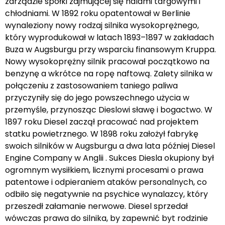
zarządzie spółki zajmującej się halami targowymi i
chłodniami. W 1892 roku opatentował w Berlinie
wynaleziony nowy rodzaj silnika wysokoprężnego,
który wyprodukował w latach 1893–1897 w zakładach
Buza w Augsburgu przy wsparciu finansowym Kruppa.
Nowy wysokoprężny silnik pracował początkowo na
benzynę a wkrótce na ropę naftową. Zalety silnika w
połączeniu z zastosowaniem taniego paliwa
przyczyniły się do jego powszechnego użycia w
przemyśle, przynosząc Dieslowi sławę i bogactwo. W
1897 roku Diesel zaczął pracować nad projektem
statku powietrznego. W 1898 roku założył fabrykę
swoich silników w Augsburgu a dwa lata później Diesel
Engine Company w Anglii . Sukces Diesla okupiony był
ogromnym wysiłkiem, licznymi procesami o prawa
patentowe i odpieraniem ataków personalnych, co
odbiło się negatywnie na psychice wynalazcy, który
przeszedł załamanie nerwowe. Diesel sprzedał
wówczas prawa do silnika, by zapewnić byt rodzinie