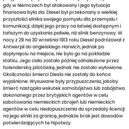
gdy w Niemczech był atakowany i jego sytuacja
finansowa była zła. Diesel był przekonany o wielkiej
przyszłości silnika swojego pomysłu dla przemysłu i
komunikacji, dzięki jego pracy na łatwiej dostępnym i
tańszym do uzyskania paliwie, niż silnik benzynowy. W
nocy z 29 na 30 września 1913 roku Diesel podróżował z
Antwerpii do angielskiego Harwich, jednak po
dopłynięciu na miejsce, nie było go na pokładzie
statku. Jego ciało zostało później odnalezione przez
holenderską pilotówkę, jednak nie zostało wyłowione.
Okoliczności śmierci Diesla nie zostały do końca
wyjaśnione. Wysuwane były przypuszczenia, jakoby
śmierć nastąpiła wskutek samobójstwa lub zabójstwa
dokonanego przez brytyjskich agentów w celu
sabotowania niemieckich zbrojeń lub niemieckich
agentów w celu niedopuszczenia do sprzedaży licencji
na jego silniki za granicę, jednakże brak jest dowodów
potwierdzających te hipotezy.