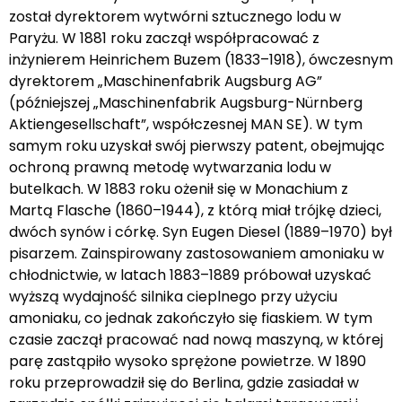
został dyrektorem wytwórni sztucznego lodu w
Paryżu. W 1881 roku zaczął współpracować z
inżynierem Heinrichem Buzem (1833–1918), ówczesnym
dyrektorem „Maschinenfabrik Augsburg AG”
(późniejszej „Maschinenfabrik Augsburg-Nürnberg
Aktiengesellschaft”, współczesnej MAN SE). W tym
samym roku uzyskał swój pierwszy patent, obejmując
ochroną prawną metodę wytwarzania lodu w
butelkach. W 1883 roku ożenił się w Monachium z
Martą Flasche (1860–1944), z którą miał trójkę dzieci,
dwóch synów i córkę. Syn Eugen Diesel (1889–1970) był
pisarzem. Zainspirowany zastosowaniem amoniaku w
chłodnictwie, w latach 1883–1889 próbował uzyskać
wyższą wydajność silnika cieplnego przy użyciu
amoniaku, co jednak zakończyło się fiaskiem. W tym
czasie zaczął pracować nad nową maszyną, w której
parę zastąpiło wysoko sprężone powietrze. W 1890
roku przeprowadził się do Berlina, gdzie zasiadał w