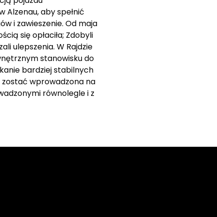
cją pojazdu
 Alzenau, aby spełnić
ów i zawieszenie. Od maja
cią się opłaciła; Zdobyli
li ulepszenia. W Rajdzie
ewnętrznym stanowisku do
kanie bardziej stabilnych
ła zostać wprowadzona na
wadzonymi równolegle i z