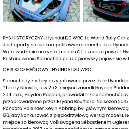
RYS HISTORYCZNY : Hyundai i20 WRC to World Rally Car
Jest oparty na subkompaktowym samochodzie Hyundai i
Wprowadzenie na rynek modelu i20 oznacza powrót Hyun
Postanowienia Samochód po raz pierwszy pojawił się w R
OPIS SZCZEGÓŁOWY : HYUNDAI i20 WRC
Samochody zostały przygotowane przez dział Hyundaia 
Thierry Neuville, a w 2. i 3. miejscu zasiedli Hayden P
2011 roku, Hayden Paddon, prowadził trzeci samochód w
przeprowadzone przez Bryana Bouffiera. Na sezon 2015 
Ponadto Holender Kevin Abbring był głównym kierowc
i20, aby konkurować z pięciodrzwiową wersją modelu. Ne
miejsce za kierowcą Volkswagena Sébastienem Ogierem