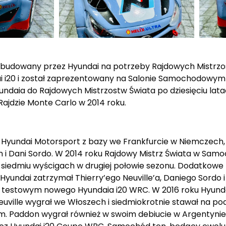
 zbudowany przez Hyundai na potrzeby Rajdowych Mistrzos
20 i został zaprezentowany na Salonie Samochodowym w
daia do Rajdowych Mistrzostw Świata po dziesięciu lata
ajdzie Monte Carlo w 2014 roku.
Hyundai Motorsport z bazy we Frankfurcie w Niemczech, a
addon i Dani Sordo. W 2014 roku Rajdowy Mistrz Świata w S
 siedmiu wyścigach w drugiej połowie sezonu. Dodatkowe
Hyundai zatrzymał Thierry’ego Neuville’a, Daniego Sordo
ą testowym nowego Hyundaia i20 WRC. W 2016 roku Hyun
uville wygrał we Włoszech i siedmiokrotnie stawał na po
. Paddon wygrał również w swoim debiucie w Argentynie