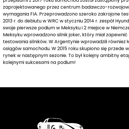
przepisami z 2017 roku samochód został zastąpiony pr
zaprojektowanego przez centrum badawczo-rozwojowe H
wymagania FIA. Przeprowadzono szeroko zakrojone testy
2013 r. do debiutu w WRC w styczniu 2014 r. zespół Hyund
swoje pierwsze podium w Meksyku i 2 miejsce w Niemcze
Meksyku wprowadzono silnik joker, który miał zapewni
testowania silników. W Argentynie wprowadzili również 
osiągów samochodu. W 2015 roku skupiono się przede w
rynek w następnym sezonie. To był kolejny ambitny e
kolejnymi sukcesami na podium!