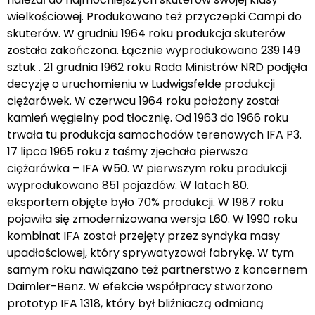
wielkościowej. Produkowano też przyczepki Campi do
skuterów. W grudniu 1964 roku produkcja skuterów
została zakończona. Łącznie wyprodukowano 239 149
sztuk . 21 grudnia 1962 roku Rada Ministrów NRD podjęła
decyzję o uruchomieniu w Ludwigsfelde produkcji
ciężarówek. W czerwcu 1964 roku położony został
kamień węgielny pod tłocznię. Od 1963 do 1966 roku
trwała tu produkcja samochodów terenowych IFA P3.
17 lipca 1965 roku z taśmy zjechała pierwsza
ciężarówka – IFA W50. W pierwszym roku produkcji
wyprodukowano 851 pojazdów. W latach 80.
eksportem objęte było 70% produkcji. W 1987 roku
pojawiła się zmodernizowana wersja L60. W 1990 roku
kombinat IFA został przejęty przez syndyka masy
upadłościowej, który sprywatyzował fabrykę. W tym
samym roku nawiązano też partnerstwo z koncernem
Daimler-Benz. W efekcie współpracy stworzono
prototyp IFA 1318, który był bliźniaczą odmianą