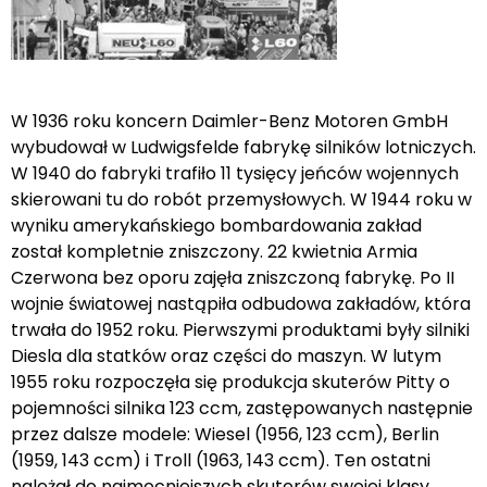
W 1936 roku koncern Daimler-Benz Motoren GmbH
wybudował w Ludwigsfelde fabrykę silników lotniczych.
W 1940 do fabryki trafiło 11 tysięcy jeńców wojennych
skierowani tu do robót przemysłowych. W 1944 roku w
wyniku amerykańskiego bombardowania zakład
został kompletnie zniszczony. 22 kwietnia Armia
Czerwona bez oporu zajęła zniszczoną fabrykę. Po II
wojnie światowej nastąpiła odbudowa zakładów, która
trwała do 1952 roku. Pierwszymi produktami były silniki
Diesla dla statków oraz części do maszyn. W lutym
1955 roku rozpoczęła się produkcja skuterów Pitty o
pojemności silnika 123 ccm, zastępowanych następnie
przez dalsze modele: Wiesel (1956, 123 ccm), Berlin
(1959, 143 ccm) i Troll (1963, 143 ccm). Ten ostatni
należał do najmocniejszych skuterów swojej klasy